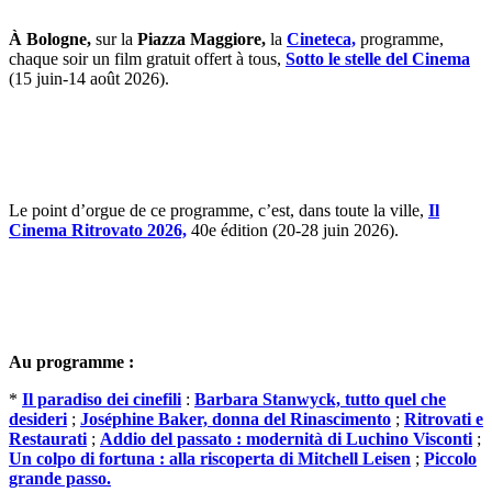
À Bologne,
sur la
Piazza Maggiore,
la
Cineteca,
programme,
chaque soir un film gratuit offert à tous,
Sotto le stelle del Cinema
(15 juin-14 août 2026).
Le point d’orgue de ce programme, c’est, dans toute la ville,
Il
Cinema Ritrovato 2026,
40e édition (20-28 juin 2026).
Au programme :
*
Il paradiso dei cinefili
:
Barbara Stanwyck, tutto quel che
desideri
;
Joséphine Baker, donna del Rinascimento
;
Ritrovati e
Restaurati
;
Addio del passato : modernità di Luchino Visconti
;
Un colpo di fortuna : alla riscoperta di Mitchell Leisen
;
Piccolo
grande passo.