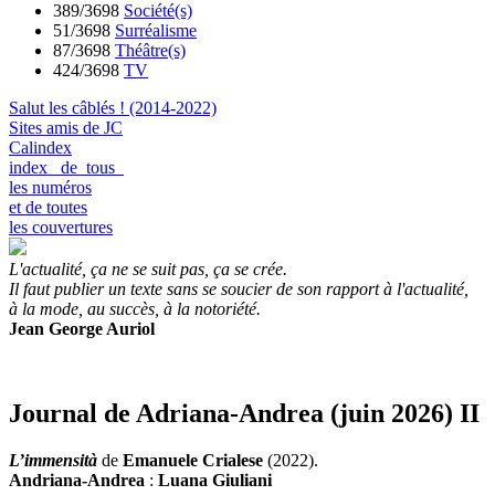
389/3698
Société(s)
51/3698
Surréalisme
87/3698
Théâtre(s)
424/3698
TV
Salut les câblés ! (2014-2022)
Sites amis de JC
Calindex
index de tous
les numéros
et de toutes
les couvertures
L'actualité, ça ne se suit pas, ça se crée.
Il faut publier un texte sans se soucier de son rapport à l'actualité,
à la mode, au succès, à la notoriété.
Jean George Auriol
Journal de Adriana-Andrea (juin 2026) II
L’immensità
de
Emanuele Crialese
(2022).
Andriana-Andrea
:
Luana Giuliani