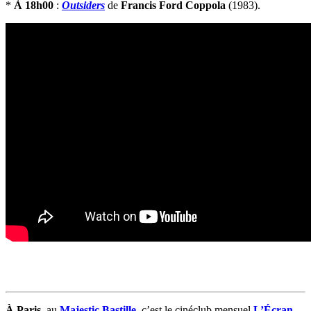
*
À 18h00
:
Outsiders
de
Francis Ford Coppola
(1983).
À Paris,
au
Majestic Bastille,
c’est le cinéclub mensuel
L’Écran