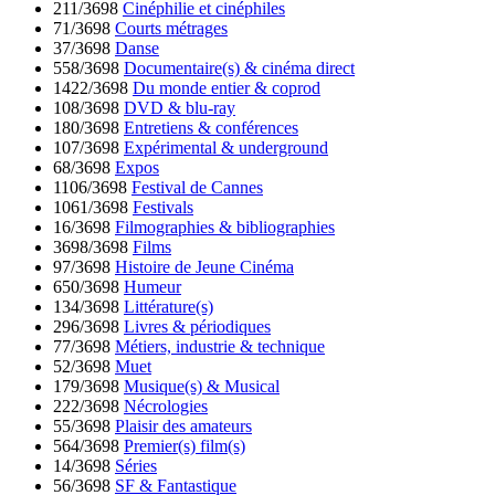
211/3698
Cinéphilie et cinéphiles
71/3698
Courts métrages
37/3698
Danse
558/3698
Documentaire(s) & cinéma direct
1422/3698
Du monde entier & coprod
108/3698
DVD & blu-ray
180/3698
Entretiens & conférences
107/3698
Expérimental & underground
68/3698
Expos
1106/3698
Festival de Cannes
1061/3698
Festivals
16/3698
Filmographies & bibliographies
3698/3698
Films
97/3698
Histoire de Jeune Cinéma
650/3698
Humeur
134/3698
Littérature(s)
296/3698
Livres & périodiques
77/3698
Métiers, industrie & technique
52/3698
Muet
179/3698
Musique(s) & Musical
222/3698
Nécrologies
55/3698
Plaisir des amateurs
564/3698
Premier(s) film(s)
14/3698
Séries
56/3698
SF & Fantastique