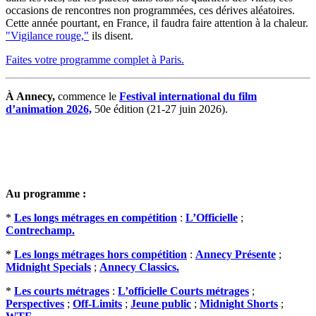
occasions de rencontres non programmées, ces dérives aléatoires.
Cette année pourtant, en France, il faudra faire attention à la chaleur.
"Vigilance rouge,"
ils disent.
Faites votre programme complet à Paris.
À Annecy,
commence le
Festival international du film
d’animation 2026,
50e édition (21-27 juin 2026).
Au programme :
*
Les longs métrages en compétition
:
L’Officielle
;
Contrechamp.
*
Les longs métrages hors compétition
:
Annecy Présente
;
Midnight Specials
;
Annecy Classics.
*
Les courts métrages
:
L’officielle Courts métrages
;
Perspectives
;
Off-Limits
;
Jeune public
;
Midnight Shorts
;