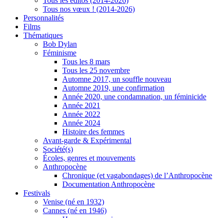
Tous les éditos (2014-2026)
Tous nos vœux ! (2014-2026)
Personnalités
Films
Thématiques
Bob Dylan
Féminisme
Tous les 8 mars
Tous les 25 novembre
Automne 2017, un souffle nouveau
Automne 2019, une confirmation
Année 2020, une condamnation, un féminicide
Année 2021
Année 2022
Année 2024
Histoire des femmes
Avant-garde & Expérimental
Société(s)
Écoles, genres et mouvements
Anthropocène
Chronique (et vagabondages) de l’Anthropocène
Documentation Anthropocène
Festivals
Venise (né en 1932)
Cannes (né en 1946)