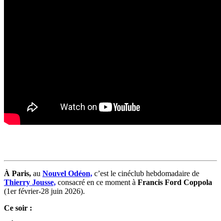
À Paris,
au
Nouvel Odéon,
c’est le cinéclub hebdomadaire de
Thierry Jousse,
consacré en ce moment à
Francis Ford Coppola
(1er février-28 juin 2026).
Ce soir :