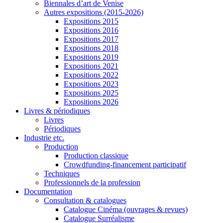
Biennales d’art de Venise
Autres expositions (2015-2026)
Expositions 2015
Expositions 2016
Expositions 2017
Expositions 2018
Expositions 2019
Expositions 2021
Expositions 2022
Expositions 2023
Expositions 2025
Expositions 2026
Livres & périodiques
Livres
Périodiques
Industrie etc.
Production
Production classique
Crowdfunding-financement participatif
Techniques
Professionnels de la profession
Documentation
Consultation & catalogues
Catalogue Cinéma (ouvrages & revues)
Catalogue Surréalisme