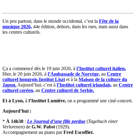
Un peu partout, dans le monde occidental, c’est la
Fête de la
musique 2026,
44e édition, dehors, dans les rues, mais aussi dans
les centres culturels.
Ça a commencé dès le 19 juin 2026, à
l’Institut culturel italien.
Hier, le 20 juin 2026, à
l’Ambassade de Norvège,
au
Centre
culturel hongrois-Institut Liszt
et à la
Maison de la culture du
Japon.
Aujourd’hui, c’est à
l’Institut culturel irlandais,
au
Centre
culturel coréen,
au
Centre culturel de Serbie.
Et à Lyon,
à
l’Institut Lumière,
on a programmé une ciné-concert.
Aujourd’hui :
*
À 14h30
:
Le Journal d’une fille perdue
(
Tagebuch einer
Verlorenen
) de
G.W. Pabst
(1929).
Accompagnement au piano par
Fred Escoffier.