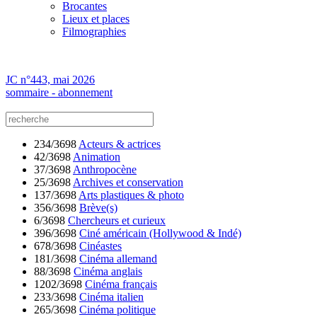
Brocantes
Lieux et places
Filmographies
JC n°443, mai 2026
sommaire - abonnement
234/3698
Acteurs & actrices
42/3698
Animation
37/3698
Anthropocène
25/3698
Archives et conservation
137/3698
Arts plastiques & photo
356/3698
Brève(s)
6/3698
Chercheurs et curieux
396/3698
Ciné américain (Hollywood & Indé)
678/3698
Cinéastes
181/3698
Cinéma allemand
88/3698
Cinéma anglais
1202/3698
Cinéma français
233/3698
Cinéma italien
265/3698
Cinéma politique