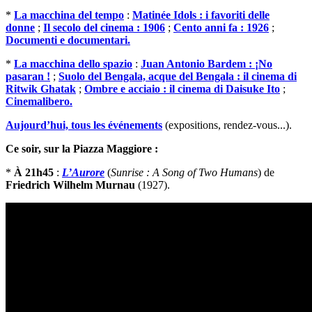
*
La macchina del tempo
:
Matinée Idols : i favoriti delle
donne
;
Il secolo del cinema : 1906
;
Cento anni fa : 1926
;
Documenti e documentari.
*
La macchina dello spazio
:
Juan Antonio Bardem : ¡No
pasaran !
;
Suolo del Bengala, acque del Bengala : il cinema di
Ritwik Ghatak
;
Ombre e acciaio : il cinema di Daisuke Ito
;
Cinemalibero.
Aujourd’hui, tous les événements
(expositions, rendez-vous...).
Ce soir, sur la Piazza Maggiore :
*
À 21h45
:
L’Aurore
(
Sunrise : A Song of Two Humans
) de
Friedrich Wilhelm Murnau
(1927).