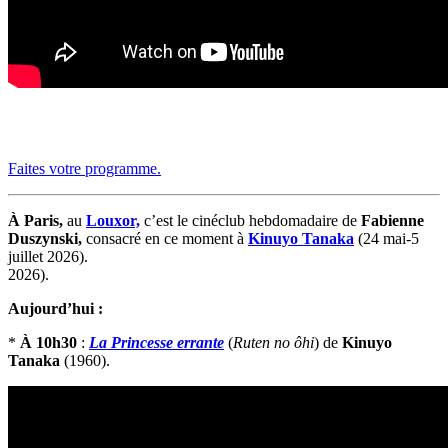
Faites votre programme.
À Paris,
au
Louxor,
c’est le cinéclub hebdomadaire de
Fabienne
Duszynski,
consacré en ce moment à
Kinuyo Tanaka
(24 mai-5
juillet 2026).
2026).
Aujourd’hui :
*
À 10h30
:
La Princesse errante
(
Ruten no ôhi
) de
Kinuyo
Tanaka
(1960).