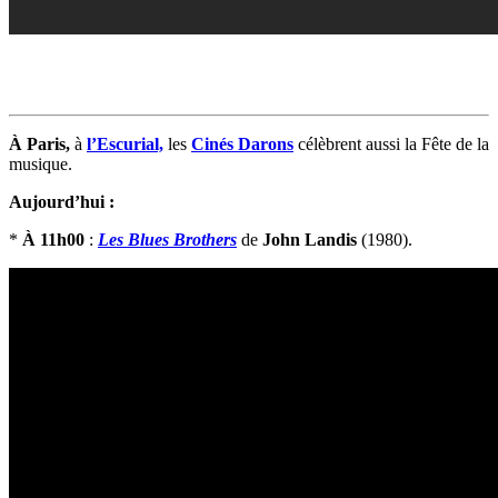
À Paris,
à
l’Escurial,
les
Cinés Darons
célèbrent aussi la Fête de la
musique.
Aujourd’hui :
*
À 11h00
:
Les Blues Brothers
de
John Landis
(1980).