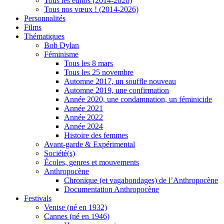
Tous les éditos (2014-2026)
Tous nos vœux ! (2014-2026)
Personnalités
Films
Thématiques
Bob Dylan
Féminisme
Tous les 8 mars
Tous les 25 novembre
Automne 2017, un souffle nouveau
Automne 2019, une confirmation
Année 2020, une condamnation, un féminicide
Année 2021
Année 2022
Année 2024
Histoire des femmes
Avant-garde & Expérimental
Société(s)
Écoles, genres et mouvements
Anthropocène
Chronique (et vagabondages) de l’Anthropocène
Documentation Anthropocène
Festivals
Venise (né en 1932)
Cannes (né en 1946)