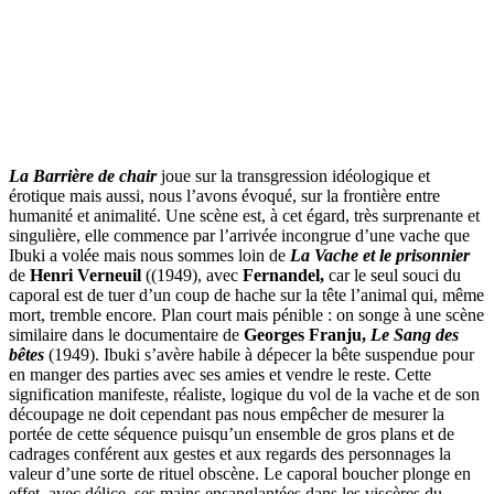
La Barrière de chair
joue sur la transgression idéologique et
érotique mais aussi, nous l’avons évoqué, sur la frontière entre
humanité et animalité. Une scène est, à cet égard, très surprenante et
singulière, elle commence par l’arrivée incongrue d’une vache que
Ibuki a volée mais nous sommes loin de
La Vache et le prisonnier
de
Henri Verneuil
((1949), avec
Fernandel,
car le seul souci du
caporal est de tuer d’un coup de hache sur la tête l’animal qui, même
mort, tremble encore. Plan court mais pénible : on songe à une scène
similaire dans le documentaire de
Georges Franju,
Le Sang des
bêtes
(1949). Ibuki s’avère habile à dépecer la bête suspendue pour
en manger des parties avec ses amies et vendre le reste. Cette
signification manifeste, réaliste, logique du vol de la vache et de son
découpage ne doit cependant pas nous empêcher de mesurer la
portée de cette séquence puisqu’un ensemble de gros plans et de
cadrages conférent aux gestes et aux regards des personnages la
valeur d’une sorte de rituel obscène. Le caporal boucher plonge en
effet, avec délice, ses mains ensanglantées dans les viscères du