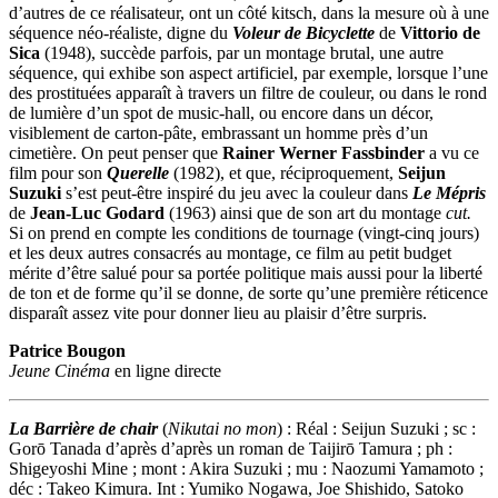
d’autres de ce réalisateur, ont un côté kitsch, dans la mesure où à une
séquence néo-réaliste, digne du
Voleur de Bicyclette
de
Vittorio de
Sica
(1948), succède parfois, par un montage brutal, une autre
séquence, qui exhibe son aspect artificiel, par exemple, lorsque l’une
des prostituées apparaît à travers un filtre de couleur, ou dans le rond
de lumière d’un spot de music-hall, ou encore dans un décor,
visiblement de carton-pâte, embrassant un homme près d’un
cimetière. On peut penser que
Rainer Werner Fassbinder
a vu ce
film pour son
Querelle
(1982), et que, réciproquement,
Seijun
Suzuki
s’est peut-être inspiré du jeu avec la couleur dans
Le Mépris
de
Jean-Luc Godard
(1963) ainsi que de son art du montage
cut.
Si on prend en compte les conditions de tournage (vingt-cinq jours)
et les deux autres consacrés au montage, ce film au petit budget
mérite d’être salué pour sa portée politique mais aussi pour la liberté
de ton et de forme qu’il se donne, de sorte qu’une première réticence
disparaît assez vite pour donner lieu au plaisir d’être surpris.
Patrice Bougon
Jeune Cinéma
en ligne directe
La Barrière de chair
(
Nikutai no mon
) : Réal : Seijun Suzuki ; sc :
Gorō Tanada d’après d’après un roman de Taijirō Tamura ; ph :
Shigeyoshi Mine ; mont : Akira Suzuki ; mu : Naozumi Yamamoto ;
déc : Takeo Kimura. Int : Yumiko Nogawa, Joe Shishido, Satoko