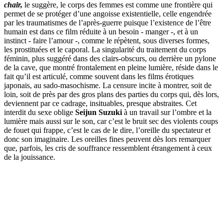
chair,
le suggère, le corps des femmes est comme une frontière qui
permet de se protéger d’une angoisse existentielle, celle engendrée
par les traumatismes de l’après-guerre puisque l’existence de l’être
humain est dans ce film réduite à un besoin - manger -, et à un
instinct - faire l’amour -, comme le répètent, sous diverses formes,
les prostituées et le caporal. La singularité du traitement du corps
féminin, plus suggéré dans des clairs-obscurs, ou derrière un pylone
de la cave, que montré frontalement en pleine lumière, réside dans le
fait qu’il est articulé, comme souvent dans les films érotiques
japonais, au sado-masochisme. La censure incite à montrer, soit de
loin, soit de près par des gros plans des parties du corps qui, dès lors,
deviennent par ce cadrage, insituables, presque abstraites. Cet
interdit du sexe oblige
Seijun Suzuki
à un travail sur l’ombre et la
lumière mais aussi sur le son, car c’est le bruit sec des violents coups
de fouet qui frappe, c’est le cas de le dire, l’oreille du spectateur et
donc son imaginaire. Les oreilles fines peuvent dès lors remarquer
que, parfois, les cris de souffrance ressemblent étrangement à ceux
de la jouissance.