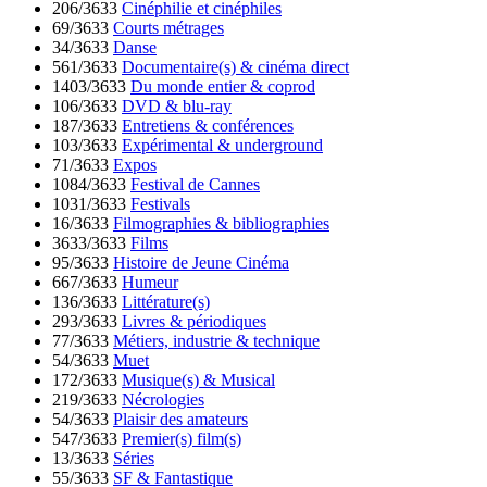
206/3633
Cinéphilie et cinéphiles
69/3633
Courts métrages
34/3633
Danse
561/3633
Documentaire(s) & cinéma direct
1403/3633
Du monde entier & coprod
106/3633
DVD & blu-ray
187/3633
Entretiens & conférences
103/3633
Expérimental & underground
71/3633
Expos
1084/3633
Festival de Cannes
1031/3633
Festivals
16/3633
Filmographies & bibliographies
3633/3633
Films
95/3633
Histoire de Jeune Cinéma
667/3633
Humeur
136/3633
Littérature(s)
293/3633
Livres & périodiques
77/3633
Métiers, industrie & technique
54/3633
Muet
172/3633
Musique(s) & Musical
219/3633
Nécrologies
54/3633
Plaisir des amateurs
547/3633
Premier(s) film(s)
13/3633
Séries
55/3633
SF & Fantastique