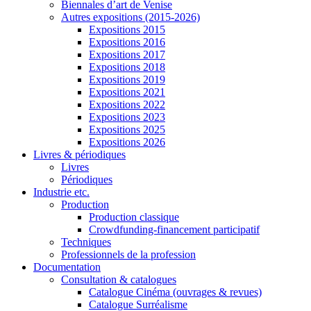
Biennales d’art de Venise
Autres expositions (2015-2026)
Expositions 2015
Expositions 2016
Expositions 2017
Expositions 2018
Expositions 2019
Expositions 2021
Expositions 2022
Expositions 2023
Expositions 2025
Expositions 2026
Livres & périodiques
Livres
Périodiques
Industrie etc.
Production
Production classique
Crowdfunding-financement participatif
Techniques
Professionnels de la profession
Documentation
Consultation & catalogues
Catalogue Cinéma (ouvrages & revues)
Catalogue Surréalisme