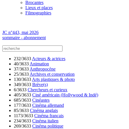
Brocantes
Lieux et places
Filmographies
JC n°443, mai 2026
sommaire - abonnement
232/3633
Acteurs & actrices
40/3633
Animation
37/3633
Anthropocène
25/3633
Archives et conservation
130/3633
Arts plastiques & photo
349/3633
Brève(s)
6/3633
Chercheurs et curieux
405/3633
Ciné américain (Hollywood & Indé)
685/3633
Cinéastes
177/3633
Cinéma allemand
85/3633
Cinéma anglais
1173/3633
Cinéma français
234/3633
Cinéma italien
269/3633
Cinéma politique