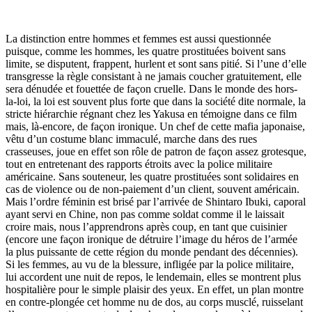
La distinction entre hommes et femmes est aussi questionnée
puisque, comme les hommes, les quatre prostituées boivent sans
limite, se disputent, frappent, hurlent et sont sans pitié. Si l’une d’elle
transgresse la règle consistant à ne jamais coucher gratuitement, elle
sera dénudée et fouettée de façon cruelle. Dans le monde des hors-
la-loi, la loi est souvent plus forte que dans la société dite normale, la
stricte hiérarchie régnant chez les Yakusa en témoigne dans ce film
mais, là-encore, de façon ironique. Un chef de cette mafia japonaise,
vêtu d’un costume blanc immaculé, marche dans des rues
crasseuses, joue en effet son rôle de patron de façon assez grotesque,
tout en entretenant des rapports étroits avec la police militaire
américaine. Sans souteneur, les quatre prostituées sont solidaires en
cas de violence ou de non-paiement d’un client, souvent américain.
Mais l’ordre féminin est brisé par l’arrivée de Shintaro Ibuki, caporal
ayant servi en Chine, non pas comme soldat comme il le laissait
croire mais, nous l’apprendrons après coup, en tant que cuisinier
(encore une façon ironique de détruire l’image du héros de l’armée
la plus puissante de cette région du monde pendant des décennies).
Si les femmes, au vu de la blessure, infligée par la police militaire,
lui accordent une nuit de repos, le lendemain, elles se montrent plus
hospitalière pour le simple plaisir des yeux. En effet, un plan montre
en contre-plongée cet homme nu de dos, au corps musclé, ruisselant