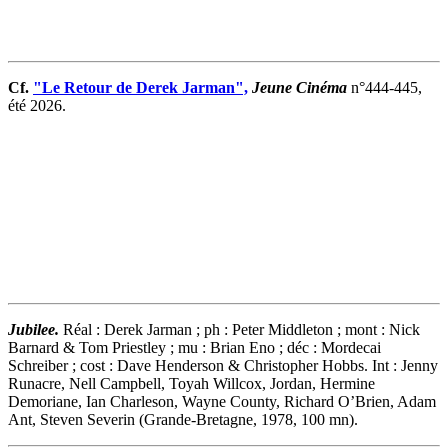
Cf.
"Le Retour de Derek Jarman",
Jeune Cinéma
n°444-445,
été 2026.
Jubilee.
Réal : Derek Jarman ; ph : Peter Middleton ; mont : Nick
Barnard & Tom Priestley ; mu : Brian Eno ; déc : Mordecai
Schreiber ; cost : Dave Henderson & Christopher Hobbs. Int : Jenny
Runacre, Nell Campbell, Toyah Willcox, Jordan, Hermine
Demoriane, Ian Charleson, Wayne County, Richard O’Brien, Adam
Ant, Steven Severin (Grande-Bretagne, 1978, 100 mn).