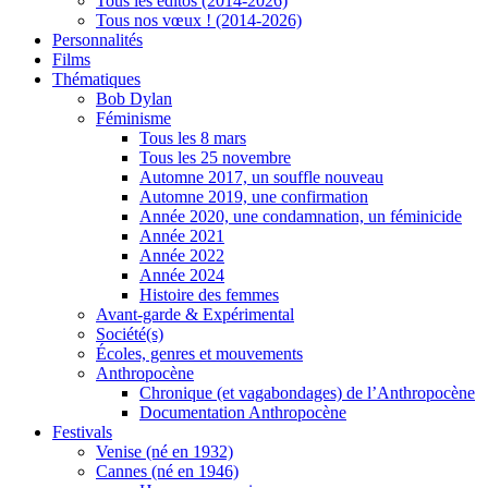
Tous les éditos (2014-2026)
Tous nos vœux ! (2014-2026)
Personnalités
Films
Thématiques
Bob Dylan
Féminisme
Tous les 8 mars
Tous les 25 novembre
Automne 2017, un souffle nouveau
Automne 2019, une confirmation
Année 2020, une condamnation, un féminicide
Année 2021
Année 2022
Année 2024
Histoire des femmes
Avant-garde & Expérimental
Société(s)
Écoles, genres et mouvements
Anthropocène
Chronique (et vagabondages) de l’Anthropocène
Documentation Anthropocène
Festivals
Venise (né en 1932)
Cannes (né en 1946)