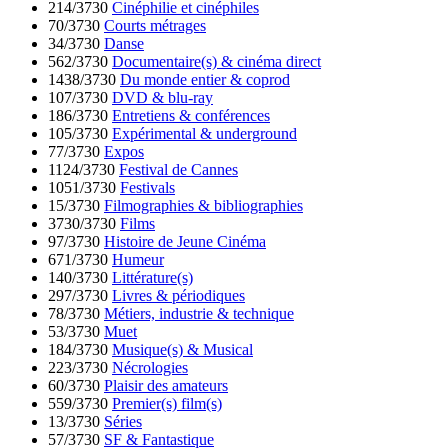
214/3730
Cinéphilie et cinéphiles
70/3730
Courts métrages
34/3730
Danse
562/3730
Documentaire(s) & cinéma direct
1438/3730
Du monde entier & coprod
107/3730
DVD & blu-ray
186/3730
Entretiens & conférences
105/3730
Expérimental & underground
77/3730
Expos
1124/3730
Festival de Cannes
1051/3730
Festivals
15/3730
Filmographies & bibliographies
3730/3730
Films
97/3730
Histoire de Jeune Cinéma
671/3730
Humeur
140/3730
Littérature(s)
297/3730
Livres & périodiques
78/3730
Métiers, industrie & technique
53/3730
Muet
184/3730
Musique(s) & Musical
223/3730
Nécrologies
60/3730
Plaisir des amateurs
559/3730
Premier(s) film(s)
13/3730
Séries
57/3730
SF & Fantastique