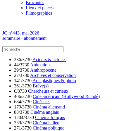
Brocantes
Lieux et places
Filmographies
JC n°443, mai 2026
sommaire - abonnement
236/3730
Acteurs & actrices
44/3730
Animation
39/3730
Anthropocène
27/3730
Archives et conservation
141/3730
Arts plastiques & photo
361/3730
Brève(s)
6/3730
Chercheurs et curieux
406/3730
Ciné américain (Hollywood & Indé)
684/3730
Cinéastes
179/3730
Cinéma allemand
88/3730
Cinéma anglais
1204/3730
Cinéma français
239/3730
Cinéma italien
271/3730
Cinéma politique