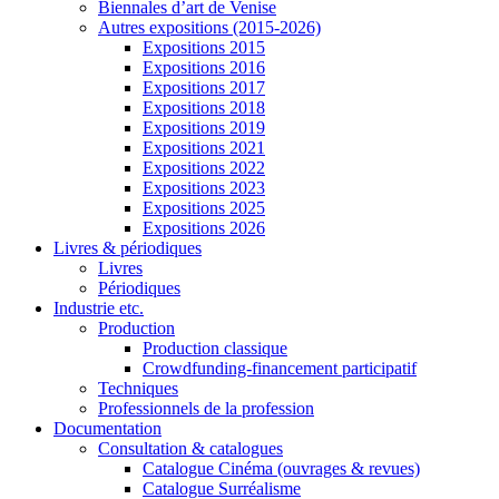
Biennales d’art de Venise
Autres expositions (2015-2026)
Expositions 2015
Expositions 2016
Expositions 2017
Expositions 2018
Expositions 2019
Expositions 2021
Expositions 2022
Expositions 2023
Expositions 2025
Expositions 2026
Livres & périodiques
Livres
Périodiques
Industrie etc.
Production
Production classique
Crowdfunding-financement participatif
Techniques
Professionnels de la profession
Documentation
Consultation & catalogues
Catalogue Cinéma (ouvrages & revues)
Catalogue Surréalisme