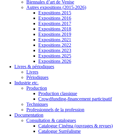
Biennales d’art de Venise
Autres expositions (2015-2026)
Expositions 2015
Expositions 2016
Expositions 2017
Expositions 2018
Expositions 2019
Expositions 2021
Expositions 2022
Expositions 2023
Expositions 2025
Expositions 2026
Livres & périodiques
Livres
Périodiques
Industrie etc.
Production
Production classique
Crowdfunding-financement participatif
Techniques
Professionnels de la profession
Documentation
Consultation & catalogues
Catalogue Cinéma (ouvrages & revues)
Catalogue Surréalisme