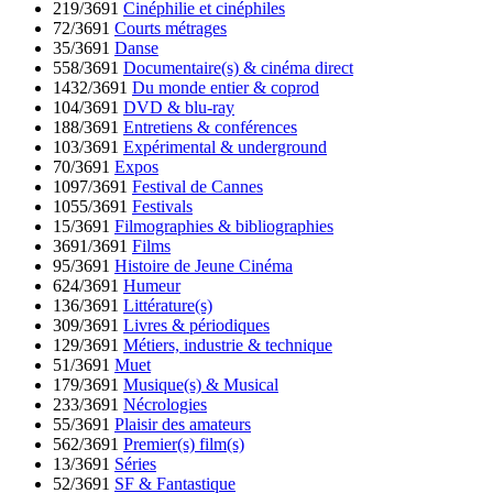
219/3691
Cinéphilie et cinéphiles
72/3691
Courts métrages
35/3691
Danse
558/3691
Documentaire(s) & cinéma direct
1432/3691
Du monde entier & coprod
104/3691
DVD & blu-ray
188/3691
Entretiens & conférences
103/3691
Expérimental & underground
70/3691
Expos
1097/3691
Festival de Cannes
1055/3691
Festivals
15/3691
Filmographies & bibliographies
3691/3691
Films
95/3691
Histoire de Jeune Cinéma
624/3691
Humeur
136/3691
Littérature(s)
309/3691
Livres & périodiques
129/3691
Métiers, industrie & technique
51/3691
Muet
179/3691
Musique(s) & Musical
233/3691
Nécrologies
55/3691
Plaisir des amateurs
562/3691
Premier(s) film(s)
13/3691
Séries
52/3691
SF & Fantastique