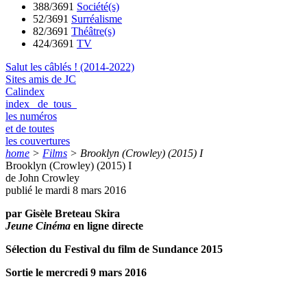
388/3691
Société(s)
52/3691
Surréalisme
82/3691
Théâtre(s)
424/3691
TV
Salut les câblés ! (2014-2022)
Sites amis de JC
Calindex
index de tous
les numéros
et de toutes
les couvertures
home
>
Films
>
Brooklyn (Crowley) (2015) I
Brooklyn (Crowley) (2015) I
de John Crowley
publié le mardi 8 mars 2016
par Gisèle Breteau Skira
Jeune Cinéma
en ligne directe
Sélection du Festival du film de Sundance 2015
Sortie le mercredi 9 mars 2016