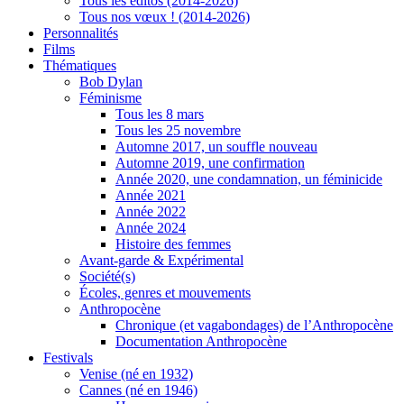
Tous les éditos (2014-2026)
Tous nos vœux ! (2014-2026)
Personnalités
Films
Thématiques
Bob Dylan
Féminisme
Tous les 8 mars
Tous les 25 novembre
Automne 2017, un souffle nouveau
Automne 2019, une confirmation
Année 2020, une condamnation, un féminicide
Année 2021
Année 2022
Année 2024
Histoire des femmes
Avant-garde & Expérimental
Société(s)
Écoles, genres et mouvements
Anthropocène
Chronique (et vagabondages) de l’Anthropocène
Documentation Anthropocène
Festivals
Venise (né en 1932)
Cannes (né en 1946)