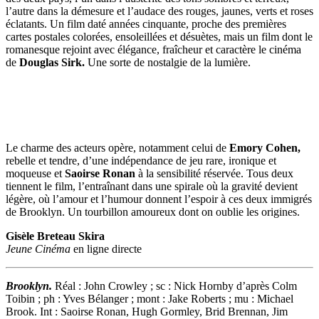
l’autre dans la démesure et l’audace des rouges, jaunes, verts et roses
éclatants. Un film daté années cinquante, proche des premières
cartes postales colorées, ensoleillées et désuètes, mais un film dont le
romanesque rejoint avec élégance, fraîcheur et caractère le cinéma
de
Douglas Sirk.
Une sorte de nostalgie de la lumière.
Le charme des acteurs opère, notamment celui de
Emory Cohen,
rebelle et tendre, d’une indépendance de jeu rare, ironique et
moqueuse et
Saoirse Ronan
à la sensibilité réservée. Tous deux
tiennent le film, l’entraînant dans une spirale où la gravité devient
légère, où l’amour et l’humour donnent l’espoir à ces deux immigrés
de Brooklyn. Un tourbillon amoureux dont on oublie les origines.
Gisèle Breteau Skira
Jeune Cinéma
en ligne directe
Brooklyn.
Réal : John Crowley ; sc : Nick Hornby d’après Colm
Toibin ; ph : Yves Bélanger ; mont : Jake Roberts ; mu : Michael
Brook. Int : Saoirse Ronan, Hugh Gormley, Brid Brennan, Jim