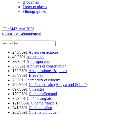
Brocantes
Lieux et places
Filmographies
JC n°443, mai 2026
sommaire - abonnement
245/3691
Acteurs & actrices
40/3691
Animation
38/3691
Anthropocène
34/3691
Archives et conservation
132/3691
Arts plastiques & photo
364/3691
Brève(s)
7/3691
Chercheurs et curieux
400/3691
Ciné américain (Hollywood & Indé)
697/3691
Cinéastes
179/3691
Cinéma allemand
85/3691
Cinéma anglais
1214/3691
Cinéma français
241/3691
Cinéma italien
263/3691
Cinéma politique