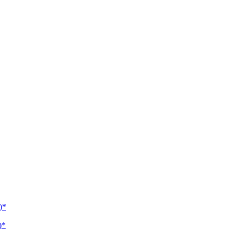
)*
)*