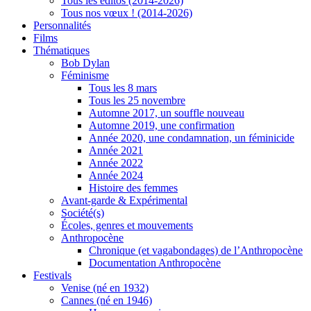
Tous les éditos (2014-2026)
Tous nos vœux ! (2014-2026)
Personnalités
Films
Thématiques
Bob Dylan
Féminisme
Tous les 8 mars
Tous les 25 novembre
Automne 2017, un souffle nouveau
Automne 2019, une confirmation
Année 2020, une condamnation, un féminicide
Année 2021
Année 2022
Année 2024
Histoire des femmes
Avant-garde & Expérimental
Société(s)
Écoles, genres et mouvements
Anthropocène
Chronique (et vagabondages) de l’Anthropocène
Documentation Anthropocène
Festivals
Venise (né en 1932)
Cannes (né en 1946)