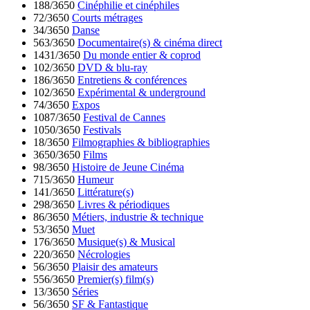
188/3650
Cinéphilie et cinéphiles
72/3650
Courts métrages
34/3650
Danse
563/3650
Documentaire(s) & cinéma direct
1431/3650
Du monde entier & coprod
102/3650
DVD & blu-ray
186/3650
Entretiens & conférences
102/3650
Expérimental & underground
74/3650
Expos
1087/3650
Festival de Cannes
1050/3650
Festivals
18/3650
Filmographies & bibliographies
3650/3650
Films
98/3650
Histoire de Jeune Cinéma
715/3650
Humeur
141/3650
Littérature(s)
298/3650
Livres & périodiques
86/3650
Métiers, industrie & technique
53/3650
Muet
176/3650
Musique(s) & Musical
220/3650
Nécrologies
56/3650
Plaisir des amateurs
556/3650
Premier(s) film(s)
13/3650
Séries
56/3650
SF & Fantastique