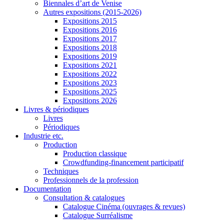
Biennales d’art de Venise
Autres expositions (2015-2026)
Expositions 2015
Expositions 2016
Expositions 2017
Expositions 2018
Expositions 2019
Expositions 2021
Expositions 2022
Expositions 2023
Expositions 2025
Expositions 2026
Livres & périodiques
Livres
Périodiques
Industrie etc.
Production
Production classique
Crowdfunding-financement participatif
Techniques
Professionnels de la profession
Documentation
Consultation & catalogues
Catalogue Cinéma (ouvrages & revues)
Catalogue Surréalisme