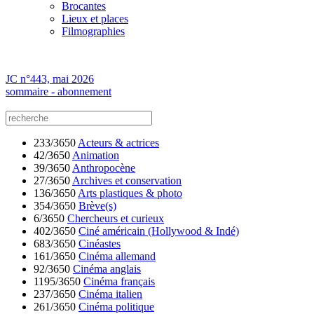
Brocantes
Lieux et places
Filmographies
JC n°443, mai 2026
sommaire - abonnement
233/3650
Acteurs & actrices
42/3650
Animation
39/3650
Anthropocène
27/3650
Archives et conservation
136/3650
Arts plastiques & photo
354/3650
Brève(s)
6/3650
Chercheurs et curieux
402/3650
Ciné américain (Hollywood & Indé)
683/3650
Cinéastes
161/3650
Cinéma allemand
92/3650
Cinéma anglais
1195/3650
Cinéma français
237/3650
Cinéma italien
261/3650
Cinéma politique