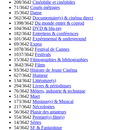
208/3642
Cinéphilie et cinéphiles
71/3642
Courts métrages
35/3642
Danse
562/3642
Documentaire(s) & cinéma direct
1398/3642
Du monde entier & coprod
104/3642
DVD & blu-ray
182/3642
Entretiens & conférences
101/3642
Expérimental & underground
69/3642
Expos
1078/3642
Festival de Cannes
1037/3642
Festivals
15/3642
Filmographies & bibliographies
3642/3642
Films
93/3642
Histoire de Jeune Cinéma
627/3642
Humeur
134/3642
Littérature(s)
294/3642
Livres & périodiques
76/3642
Métiers, industrie & technique
51/3642
Muet
173/3642
Musique(s) & Musical
217/3642
Nécrologies
56/3642
Plaisir des amateurs
554/3642
Premier(s) film(s)
14/3642
Séries
54/3642
SF & Fantastique