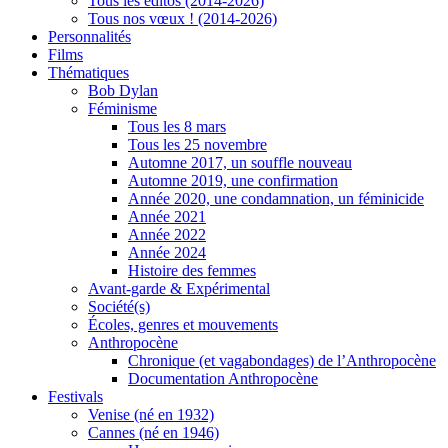
Tous les éditos (2014-2026)
Tous nos vœux ! (2014-2026)
Personnalités
Films
Thématiques
Bob Dylan
Féminisme
Tous les 8 mars
Tous les 25 novembre
Automne 2017, un souffle nouveau
Automne 2019, une confirmation
Année 2020, une condamnation, un féminicide
Année 2021
Année 2022
Année 2024
Histoire des femmes
Avant-garde & Expérimental
Société(s)
Écoles, genres et mouvements
Anthropocène
Chronique (et vagabondages) de l’Anthropocène
Documentation Anthropocène
Festivals
Venise (né en 1932)
Cannes (né en 1946)