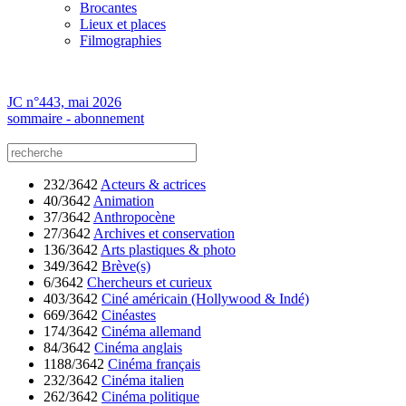
Brocantes
Lieux et places
Filmographies
JC n°443, mai 2026
sommaire - abonnement
232/3642
Acteurs & actrices
40/3642
Animation
37/3642
Anthropocène
27/3642
Archives et conservation
136/3642
Arts plastiques & photo
349/3642
Brève(s)
6/3642
Chercheurs et curieux
403/3642
Ciné américain (Hollywood & Indé)
669/3642
Cinéastes
174/3642
Cinéma allemand
84/3642
Cinéma anglais
1188/3642
Cinéma français
232/3642
Cinéma italien
262/3642
Cinéma politique