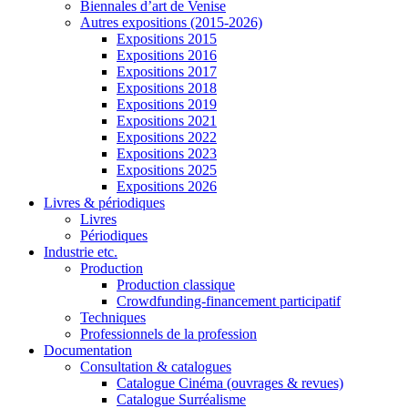
Biennales d’art de Venise
Autres expositions (2015-2026)
Expositions 2015
Expositions 2016
Expositions 2017
Expositions 2018
Expositions 2019
Expositions 2021
Expositions 2022
Expositions 2023
Expositions 2025
Expositions 2026
Livres & périodiques
Livres
Périodiques
Industrie etc.
Production
Production classique
Crowdfunding-financement participatif
Techniques
Professionnels de la profession
Documentation
Consultation & catalogues
Catalogue Cinéma (ouvrages & revues)
Catalogue Surréalisme