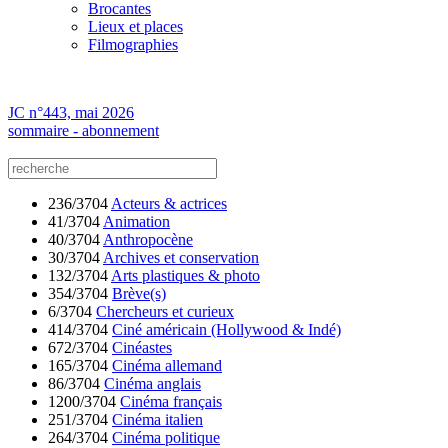
Brocantes
Lieux et places
Filmographies
JC n°443, mai 2026
sommaire - abonnement
236/3704
Acteurs & actrices
41/3704
Animation
40/3704
Anthropocène
30/3704
Archives et conservation
132/3704
Arts plastiques & photo
354/3704
Brève(s)
6/3704
Chercheurs et curieux
414/3704
Ciné américain (Hollywood & Indé)
672/3704
Cinéastes
165/3704
Cinéma allemand
86/3704
Cinéma anglais
1200/3704
Cinéma français
251/3704
Cinéma italien
264/3704
Cinéma politique