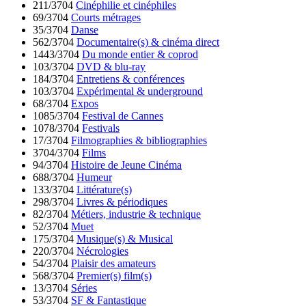
211/3704
Cinéphilie et cinéphiles
69/3704
Courts métrages
35/3704
Danse
562/3704
Documentaire(s) & cinéma direct
1443/3704
Du monde entier & coprod
103/3704
DVD & blu-ray
184/3704
Entretiens & conférences
103/3704
Expérimental & underground
68/3704
Expos
1085/3704
Festival de Cannes
1078/3704
Festivals
17/3704
Filmographies & bibliographies
3704/3704
Films
94/3704
Histoire de Jeune Cinéma
688/3704
Humeur
133/3704
Littérature(s)
298/3704
Livres & périodiques
82/3704
Métiers, industrie & technique
52/3704
Muet
175/3704
Musique(s) & Musical
220/3704
Nécrologies
54/3704
Plaisir des amateurs
568/3704
Premier(s) film(s)
13/3704
Séries
53/3704
SF & Fantastique