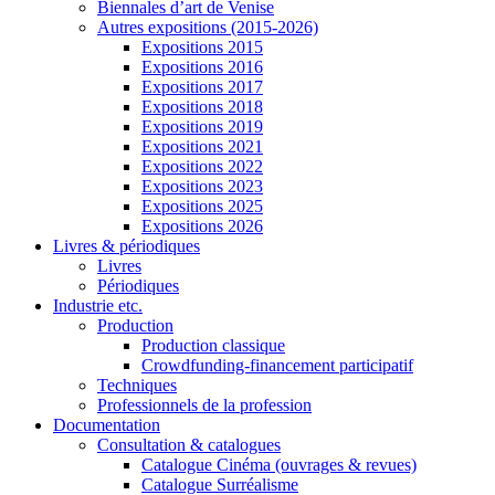
Biennales d’art de Venise
Autres expositions (2015-2026)
Expositions 2015
Expositions 2016
Expositions 2017
Expositions 2018
Expositions 2019
Expositions 2021
Expositions 2022
Expositions 2023
Expositions 2025
Expositions 2026
Livres & périodiques
Livres
Périodiques
Industrie etc.
Production
Production classique
Crowdfunding-financement participatif
Techniques
Professionnels de la profession
Documentation
Consultation & catalogues
Catalogue Cinéma (ouvrages & revues)
Catalogue Surréalisme