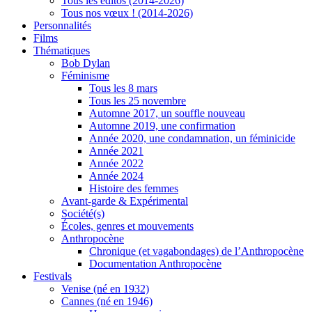
Tous les éditos (2014-2026)
Tous nos vœux ! (2014-2026)
Personnalités
Films
Thématiques
Bob Dylan
Féminisme
Tous les 8 mars
Tous les 25 novembre
Automne 2017, un souffle nouveau
Automne 2019, une confirmation
Année 2020, une condamnation, un féminicide
Année 2021
Année 2022
Année 2024
Histoire des femmes
Avant-garde & Expérimental
Société(s)
Écoles, genres et mouvements
Anthropocène
Chronique (et vagabondages) de l’Anthropocène
Documentation Anthropocène
Festivals
Venise (né en 1932)
Cannes (né en 1946)