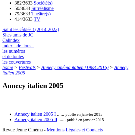
382/3633
Société(s)
50/3633
Surréalisme
79/3633
Théâtre(s)
414/3633
TV
Salut les câblés ! (2014-2022)
Sites amis de JC
Calindex
index de tous
les numéros
et de toutes
les couvertures
home
>
Festivals
>
Annecy cinéma italien (1983-2016)
>
Annecy
italien 2005
Annecy italien 2005
Annecy italien 2005 I
......
publié en janvier 2015
Annecy italien 2005 II
......
publié en janvier 2015
Revue Jeune Cinéma -
Mentions Légales et Contacts