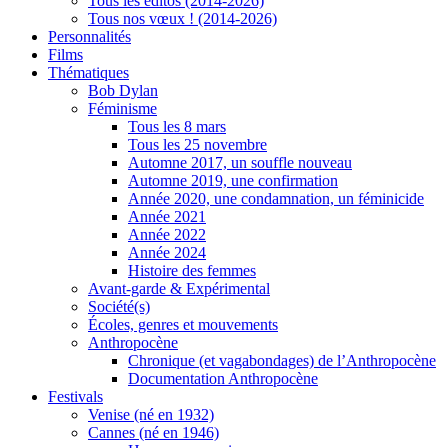
Tous les éditos (2014-2026)
Tous nos vœux ! (2014-2026)
Personnalités
Films
Thématiques
Bob Dylan
Féminisme
Tous les 8 mars
Tous les 25 novembre
Automne 2017, un souffle nouveau
Automne 2019, une confirmation
Année 2020, une condamnation, un féminicide
Année 2021
Année 2022
Année 2024
Histoire des femmes
Avant-garde & Expérimental
Société(s)
Écoles, genres et mouvements
Anthropocène
Chronique (et vagabondages) de l’Anthropocène
Documentation Anthropocène
Festivals
Venise (né en 1932)
Cannes (né en 1946)