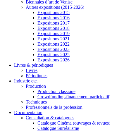
Biennales d’art de Venise
Autres expositions (2015-2026)
Expositions 2015
Expositions 2016
Expositions 2017
Expositions 2018
Expositions 2019
Expositions 2021
Expositions 2022
Expositions 2023
Expositions 2025
Expositions 2026
Livres & périodiques
Livres
Périodiques
Industrie etc.
Production
Production classique
Crowdfunding-financement participatif
Techniques
Professionnels de la profession
Documentation
Consultation & catalogues
Catalogue Cinéma (ouvrages & revues)
Catalogue Surréalisme