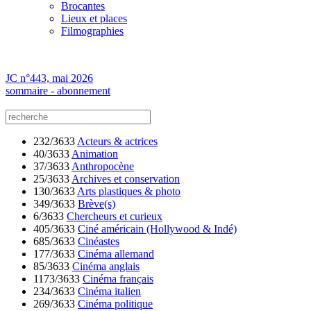
Brocantes
Lieux et places
Filmographies
JC n°443, mai 2026
sommaire - abonnement
232/3633
Acteurs & actrices
40/3633
Animation
37/3633
Anthropocène
25/3633
Archives et conservation
130/3633
Arts plastiques & photo
349/3633
Brève(s)
6/3633
Chercheurs et curieux
405/3633
Ciné américain (Hollywood & Indé)
685/3633
Cinéastes
177/3633
Cinéma allemand
85/3633
Cinéma anglais
1173/3633
Cinéma français
234/3633
Cinéma italien
269/3633
Cinéma politique