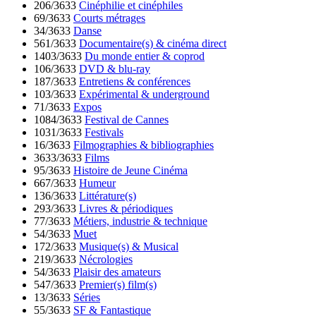
206/3633
Cinéphilie et cinéphiles
69/3633
Courts métrages
34/3633
Danse
561/3633
Documentaire(s) & cinéma direct
1403/3633
Du monde entier & coprod
106/3633
DVD & blu-ray
187/3633
Entretiens & conférences
103/3633
Expérimental & underground
71/3633
Expos
1084/3633
Festival de Cannes
1031/3633
Festivals
16/3633
Filmographies & bibliographies
3633/3633
Films
95/3633
Histoire de Jeune Cinéma
667/3633
Humeur
136/3633
Littérature(s)
293/3633
Livres & périodiques
77/3633
Métiers, industrie & technique
54/3633
Muet
172/3633
Musique(s) & Musical
219/3633
Nécrologies
54/3633
Plaisir des amateurs
547/3633
Premier(s) film(s)
13/3633
Séries
55/3633
SF & Fantastique