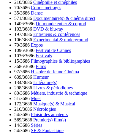
210/3686
Cinéphilie et cinéphiles
70/3686
Courts métrages
35/3686
Danse
571/3686
Documentaire(s) & cinéma direct
1406/3686
Du monde entier & coprod
103/3686
DVD & blu-ray
197/3686
Entretiens & conférences
106/3686
Expérimental & underground
70/3686
Expos
1096/3686
Festival de Cannes
1036/3686
Festivals
15/3686
Filmographies & bibliographies
3686/3686
Films
97/3686
Histoire de Jeune Cinéma
639/3686
Humeur
134/3686
Littérature(s)
298/3686
Livres & périodiques
80/3686
Métiers, industrie & technique
51/3686
Muet
172/3686
Musique(s) & Musical
216/3686
Nécrologies
54/3686
Plaisir des amateurs
569/3686
Premier(s) film(s)
14/3686
Séries
54/3686
SF & Fantastique