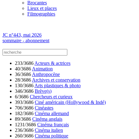
Brocantes
Lieux et places
Filmographies
JC n°443, mai 2026
sommaire - abonnement
233/3686
Acteurs & actrices
40/3686
Animation
36/3686
Anthropocène
28/3686
Archives et conservation
130/3686
Arts plastiques & photo
346/3686
Brève(s)
6/3686
Chercheurs et curieux
393/3686
Ciné américain (Hollywood & Indé)
706/3686
Cinéastes
182/3686
Cinéma allemand
89/3686
Cinéma anglais
1231/3686
Cinéma français
236/3686
Cinéma italien
260/3686
Cinéma politique