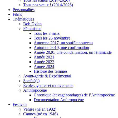
Tous les éditos (2014-2026)
Tous nos vœux ! (2014-2026)
Personnalités
Films
Thématiques
Bob Dylan
Féminisme
Tous les 8 mars
Tous les 25 novembre
Automne 2017, un souffle nouveau
Automne 2019, une confirmation
Année 2020, une condamnation, un féminicide
Année 2021
Année 2022
Année 2024
Histoire des femmes
Avant-garde & Expérimental
Société(s)
Écoles, genres et mouvements
Anthropocène
Chronique (et vagabondages) de l’Anthropocène
Documentation Anthropocène
Festivals
Venise (né en 1932)
Cannes (né en 1946)