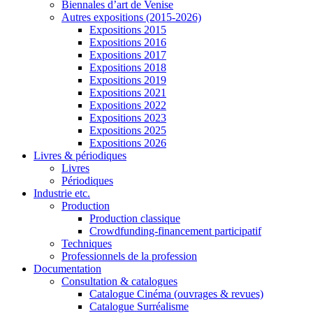
Biennales d’art de Venise
Autres expositions (2015-2026)
Expositions 2015
Expositions 2016
Expositions 2017
Expositions 2018
Expositions 2019
Expositions 2021
Expositions 2022
Expositions 2023
Expositions 2025
Expositions 2026
Livres & périodiques
Livres
Périodiques
Industrie etc.
Production
Production classique
Crowdfunding-financement participatif
Techniques
Professionnels de la profession
Documentation
Consultation & catalogues
Catalogue Cinéma (ouvrages & revues)
Catalogue Surréalisme