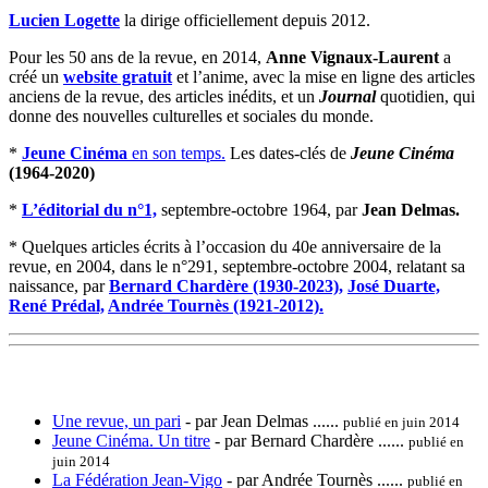
Lucien Logette
la dirige officiellement depuis 2012.
Pour les 50 ans de la revue, en 2014,
Anne Vignaux-Laurent
a
créé un
website gratuit
et l’anime, avec la mise en ligne des articles
anciens de la revue, des articles inédits, et un
Journal
quotidien, qui
donne des nouvelles culturelles et sociales du monde.
*
Jeune Cinéma
en son temps.
Les dates-clés de
Jeune Cinéma
(1964-2020)
*
L’éditorial du n°1,
septembre-octobre 1964, par
Jean Delmas.
* Quelques articles écrits à l’occasion du 40e anniversaire de la
revue, en 2004, dans le n°291, septembre-octobre 2004, relatant sa
naissance, par
Bernard Chardère (1930-2023),
José Duarte,
René Prédal,
Andrée Tournès (1921-2012).
Une revue, un pari
- par Jean Delmas ......
publié en juin 2014
Jeune Cinéma. Un titre
- par Bernard Chardère ......
publié en
juin 2014
La Fédération Jean-Vigo
- par Andrée Tournès ......
publié en