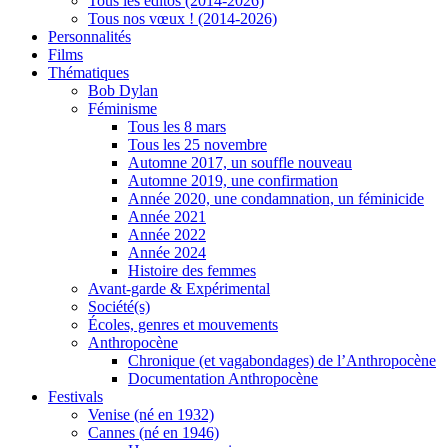
Tous les éditos (2014-2026)
Tous nos vœux ! (2014-2026)
Personnalités
Films
Thématiques
Bob Dylan
Féminisme
Tous les 8 mars
Tous les 25 novembre
Automne 2017, un souffle nouveau
Automne 2019, une confirmation
Année 2020, une condamnation, un féminicide
Année 2021
Année 2022
Année 2024
Histoire des femmes
Avant-garde & Expérimental
Société(s)
Écoles, genres et mouvements
Anthropocène
Chronique (et vagabondages) de l’Anthropocène
Documentation Anthropocène
Festivals
Venise (né en 1932)
Cannes (né en 1946)