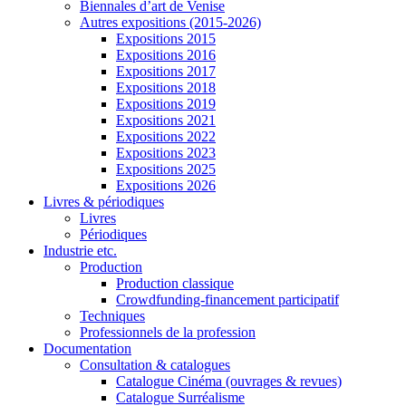
Biennales d’art de Venise
Autres expositions (2015-2026)
Expositions 2015
Expositions 2016
Expositions 2017
Expositions 2018
Expositions 2019
Expositions 2021
Expositions 2022
Expositions 2023
Expositions 2025
Expositions 2026
Livres & périodiques
Livres
Périodiques
Industrie etc.
Production
Production classique
Crowdfunding-financement participatif
Techniques
Professionnels de la profession
Documentation
Consultation & catalogues
Catalogue Cinéma (ouvrages & revues)
Catalogue Surréalisme