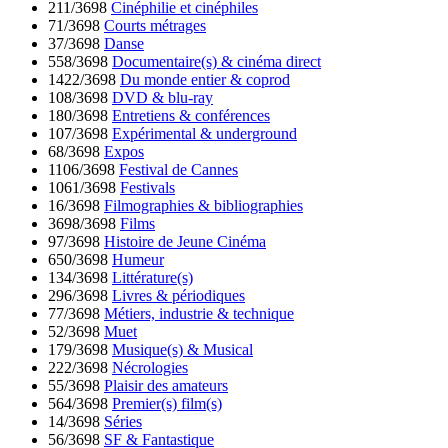
211/3698
Cinéphilie et cinéphiles
71/3698
Courts métrages
37/3698
Danse
558/3698
Documentaire(s) & cinéma direct
1422/3698
Du monde entier & coprod
108/3698
DVD & blu-ray
180/3698
Entretiens & conférences
107/3698
Expérimental & underground
68/3698
Expos
1106/3698
Festival de Cannes
1061/3698
Festivals
16/3698
Filmographies & bibliographies
3698/3698
Films
97/3698
Histoire de Jeune Cinéma
650/3698
Humeur
134/3698
Littérature(s)
296/3698
Livres & périodiques
77/3698
Métiers, industrie & technique
52/3698
Muet
179/3698
Musique(s) & Musical
222/3698
Nécrologies
55/3698
Plaisir des amateurs
564/3698
Premier(s) film(s)
14/3698
Séries
56/3698
SF & Fantastique