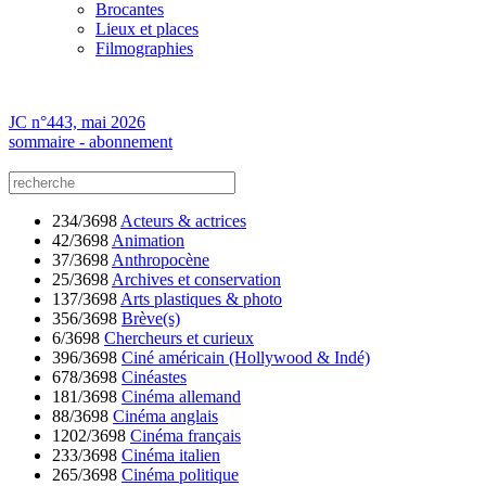
Brocantes
Lieux et places
Filmographies
JC n°443, mai 2026
sommaire - abonnement
234/3698
Acteurs & actrices
42/3698
Animation
37/3698
Anthropocène
25/3698
Archives et conservation
137/3698
Arts plastiques & photo
356/3698
Brève(s)
6/3698
Chercheurs et curieux
396/3698
Ciné américain (Hollywood & Indé)
678/3698
Cinéastes
181/3698
Cinéma allemand
88/3698
Cinéma anglais
1202/3698
Cinéma français
233/3698
Cinéma italien
265/3698
Cinéma politique