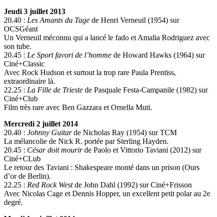
Jeudi 3 juillet 2013
20.40 :
Les Amants du Tage
de Henri Verneuil (1954) sur
OCSGéant
Un Verneuil méconnu qui a lancé le fado et Amalia Rodriguez avec
son tube.
20.45 :
Le Sport favori de l’homme
de Howard Hawks (1964) sur
Ciné+Classic
Avec Rock Hudson et surtout la trop rare Paula Prentiss,
extraordinaire là.
22.25 :
La Fille de Trieste
de Pasquale Festa-Campanile (1982) sur
Ciné+Club
Film très rare avec Ben Gazzara et Ornella Muti.
Mercredi 2 juillet 2014
20.40 :
Johnny Guitar
de Nicholas Ray (1954) sur TCM
La mélancolie de Nick R. portée par Sterling Hayden.
20.45 :
César doit mourir
de Paolo et Vittorio Taviani (2012) sur
Ciné+CLub
Le retour des Taviani : Shakespeare monté dans un prison (Ours
d’or de Berlin).
22.25 :
Red Rock West
de John Dahl (1992) sur Ciné+Frisson
Avec Nicolas Cage et Dennis Hopper, un excellent petit polar au 2e
degré.