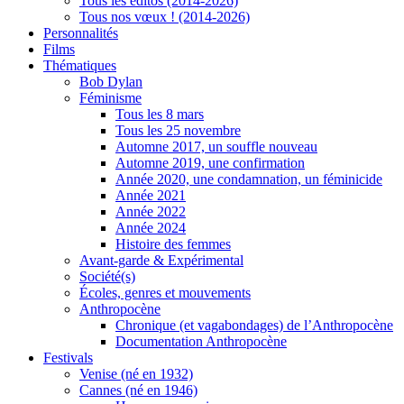
Tous les éditos (2014-2026)
Tous nos vœux ! (2014-2026)
Personnalités
Films
Thématiques
Bob Dylan
Féminisme
Tous les 8 mars
Tous les 25 novembre
Automne 2017, un souffle nouveau
Automne 2019, une confirmation
Année 2020, une condamnation, un féminicide
Année 2021
Année 2022
Année 2024
Histoire des femmes
Avant-garde & Expérimental
Société(s)
Écoles, genres et mouvements
Anthropocène
Chronique (et vagabondages) de l’Anthropocène
Documentation Anthropocène
Festivals
Venise (né en 1932)
Cannes (né en 1946)