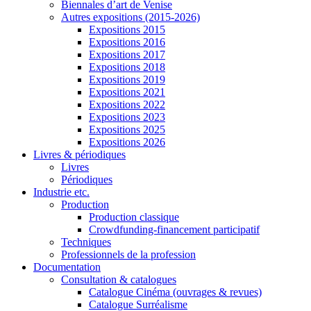
Biennales d’art de Venise
Autres expositions (2015-2026)
Expositions 2015
Expositions 2016
Expositions 2017
Expositions 2018
Expositions 2019
Expositions 2021
Expositions 2022
Expositions 2023
Expositions 2025
Expositions 2026
Livres & périodiques
Livres
Périodiques
Industrie etc.
Production
Production classique
Crowdfunding-financement participatif
Techniques
Professionnels de la profession
Documentation
Consultation & catalogues
Catalogue Cinéma (ouvrages & revues)
Catalogue Surréalisme