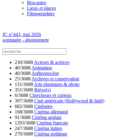
Brocantes
Lieux et places
Filmographies
JC n°443, mai 2026
sommaire - abonnement
230/3688
Acteurs & actrices
40/3688
Animation
40/3688
Anthropocène
25/3688
Archives et conservation
131/3688
Arts plastiques & photo
351/3688
Brève(s)
6/3688
Chercheurs et curieux
397/3688
Ciné américain (Hollywood & Indé)
682/3688
Cinéastes
168/3688
Cinéma allemand
91/3688
Cinéma anglais
1203/3688
Cinéma français
247/3688
Cinéma italien
270/3688
Cinéma politique