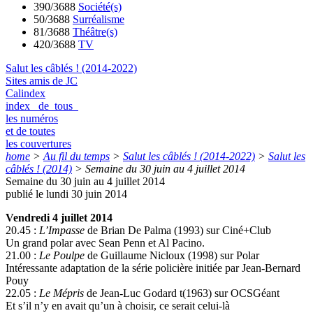
390/3688
Société(s)
50/3688
Surréalisme
81/3688
Théâtre(s)
420/3688
TV
Salut les câblés ! (2014-2022)
Sites amis de JC
Calindex
index de tous
les numéros
et de toutes
les couvertures
home
>
Au fil du temps
>
Salut les câblés ! (2014-2022)
>
Salut les
câblés ! (2014)
>
Semaine du 30 juin au 4 juillet 2014
Semaine du 30 juin au 4 juillet 2014
publié le lundi 30 juin 2014
Vendredi 4 juillet 2014
20.45 :
L’Impasse
de Brian De Palma (1993) sur Ciné+Club
Un grand polar avec Sean Penn et Al Pacino.
21.00 :
Le Poulpe
de Guillaume Nicloux (1998) sur Polar
Intéressante adaptation de la série policière initiée par Jean-Bernard
Pouy
22.05 :
Le Mépris
de Jean-Luc Godard t(1963) sur OCSGéant
Et s’il n’y en avait qu’un à choisir, ce serait celui-là