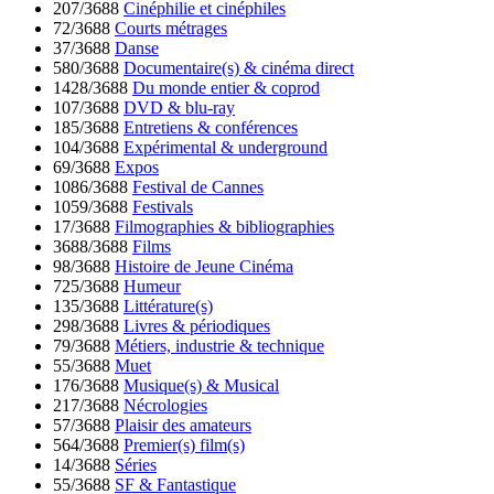
207/3688
Cinéphilie et cinéphiles
72/3688
Courts métrages
37/3688
Danse
580/3688
Documentaire(s) & cinéma direct
1428/3688
Du monde entier & coprod
107/3688
DVD & blu-ray
185/3688
Entretiens & conférences
104/3688
Expérimental & underground
69/3688
Expos
1086/3688
Festival de Cannes
1059/3688
Festivals
17/3688
Filmographies & bibliographies
3688/3688
Films
98/3688
Histoire de Jeune Cinéma
725/3688
Humeur
135/3688
Littérature(s)
298/3688
Livres & périodiques
79/3688
Métiers, industrie & technique
55/3688
Muet
176/3688
Musique(s) & Musical
217/3688
Nécrologies
57/3688
Plaisir des amateurs
564/3688
Premier(s) film(s)
14/3688
Séries
55/3688
SF & Fantastique