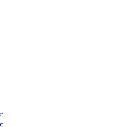
)*
)*