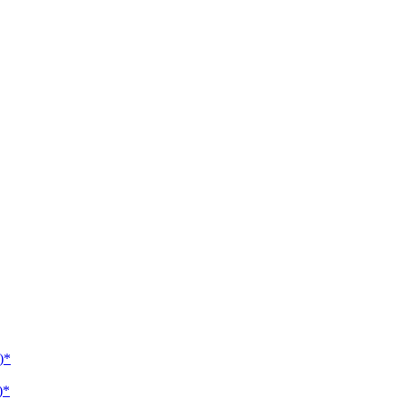
)*
)*