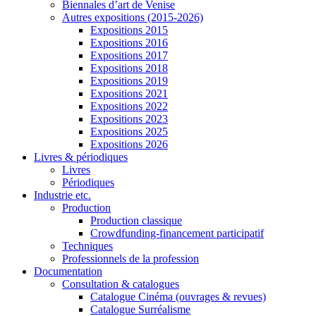
Biennales d’art de Venise
Autres expositions (2015-2026)
Expositions 2015
Expositions 2016
Expositions 2017
Expositions 2018
Expositions 2019
Expositions 2021
Expositions 2022
Expositions 2023
Expositions 2025
Expositions 2026
Livres & périodiques
Livres
Périodiques
Industrie etc.
Production
Production classique
Crowdfunding-financement participatif
Techniques
Professionnels de la profession
Documentation
Consultation & catalogues
Catalogue Cinéma (ouvrages & revues)
Catalogue Surréalisme