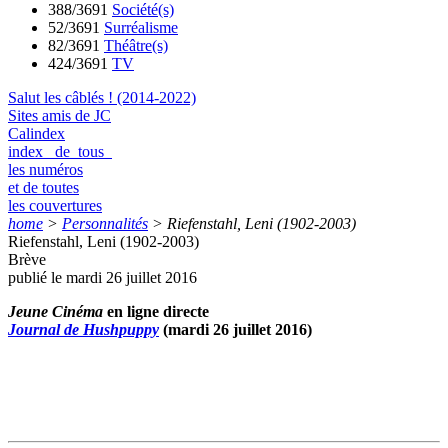
388/3691
Société(s)
52/3691
Surréalisme
82/3691
Théâtre(s)
424/3691
TV
Salut les câblés ! (2014-2022)
Sites amis de JC
Calindex
index de tous
les numéros
et de toutes
les couvertures
home
>
Personnalités
>
Riefenstahl, Leni (1902-2003)
Riefenstahl, Leni (1902-2003)
Brève
publié le mardi 26 juillet 2016
Jeune Cinéma
en ligne directe
Journal de Hushpuppy
(mardi 26 juillet 2016)