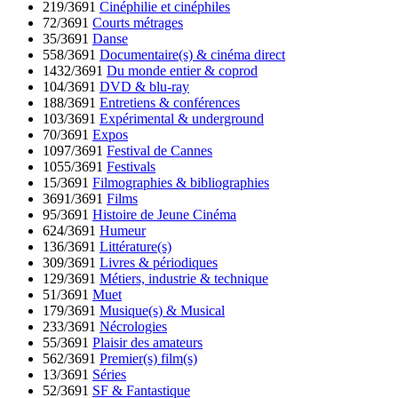
219/3691
Cinéphilie et cinéphiles
72/3691
Courts métrages
35/3691
Danse
558/3691
Documentaire(s) & cinéma direct
1432/3691
Du monde entier & coprod
104/3691
DVD & blu-ray
188/3691
Entretiens & conférences
103/3691
Expérimental & underground
70/3691
Expos
1097/3691
Festival de Cannes
1055/3691
Festivals
15/3691
Filmographies & bibliographies
3691/3691
Films
95/3691
Histoire de Jeune Cinéma
624/3691
Humeur
136/3691
Littérature(s)
309/3691
Livres & périodiques
129/3691
Métiers, industrie & technique
51/3691
Muet
179/3691
Musique(s) & Musical
233/3691
Nécrologies
55/3691
Plaisir des amateurs
562/3691
Premier(s) film(s)
13/3691
Séries
52/3691
SF & Fantastique