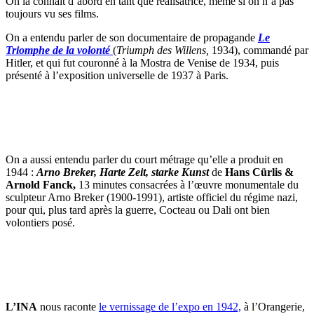
On la connaît d’abord en tant que réalisatrice, même si on n’a pas
toujours vu ses films.
On a entendu parler de son documentaire de propagande
Le
Triomphe de la volonté
(
Triumph des Willens,
1934), commandé par
Hitler, et qui fut couronné à la Mostra de Venise de 1934, puis
présenté à l’exposition universelle de 1937 à Paris.
On a aussi entendu parler du court métrage qu’elle a produit en
1944 :
Arno Breker, Harte Zeit, starke Kunst
de
Hans Cürlis &
Arnold Fanck,
13 minutes consacrées à l’œuvre monumentale du
sculpteur Arno Breker (1900-1991), artiste officiel du régime nazi,
pour qui, plus tard après la guerre, Cocteau ou Dali ont bien
volontiers posé.
L’INA
nous raconte
le vernissage de l’expo en 1942,
à l’Orangerie,