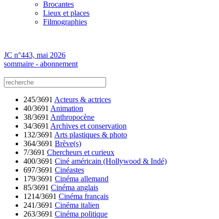
Brocantes
Lieux et places
Filmographies
JC n°443, mai 2026
sommaire - abonnement
245/3691
Acteurs & actrices
40/3691
Animation
38/3691
Anthropocène
34/3691
Archives et conservation
132/3691
Arts plastiques & photo
364/3691
Brève(s)
7/3691
Chercheurs et curieux
400/3691
Ciné américain (Hollywood & Indé)
697/3691
Cinéastes
179/3691
Cinéma allemand
85/3691
Cinéma anglais
1214/3691
Cinéma français
241/3691
Cinéma italien
263/3691
Cinéma politique