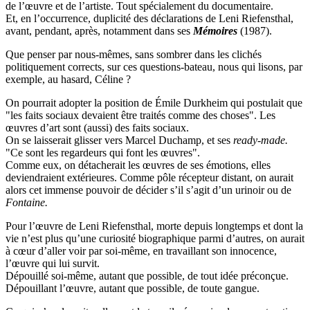
de l’œuvre et de l’artiste. Tout spécialement du documentaire.
Et, en l’occurrence, duplicité des déclarations de Leni Riefensthal,
avant, pendant, après, notamment dans ses
Mémoires
(1987).
Que penser par nous-mêmes, sans sombrer dans les clichés
politiquement corrects, sur ces questions-bateau, nous qui lisons, par
exemple, au hasard, Céline ?
On pourrait adopter la position de Émile Durkheim qui postulait que
"les faits sociaux devaient être traités comme des choses". Les
œuvres d’art sont (aussi) des faits sociaux.
On se laisserait glisser vers Marcel Duchamp, et ses
ready-made.
"Ce sont les regardeurs qui font les œuvres".
Comme eux, on détacherait les œuvres de ses émotions, elles
deviendraient extérieures. Comme pôle récepteur distant, on aurait
alors cet immense pouvoir de décider s’il s’agit d’un urinoir ou de
Fontaine.
Pour l’œuvre de Leni Riefensthal, morte depuis longtemps et dont la
vie n’est plus qu’une curiosité biographique parmi d’autres, on aurait
à cœur d’aller voir par soi-même, en travaillant son innocence,
l’œuvre qui lui survit.
Dépouillé soi-même, autant que possible, de tout idée préconçue.
Dépouillant l’œuvre, autant que possible, de toute gangue.