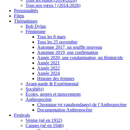
Tous les éditos (2014-2026)
Tous nos vœux ! (2014-2026)
Personnalités
Films
Thématiques
Bob Dylan
Féminisme
Tous les 8 mars
Tous les 25 novembre
Automne 2017, un souffle nouveau
Automne 2019, une confirmation
Année 2020, une condamnation, un féminicide
Année 2021
Année 2022
Année 2024
Histoire des femmes
Avant-garde & Expérimental
Société(s)
Écoles, genres et mouvements
Anthropocène
Chronique (et vagabondages) de l’Anthropocène
Documentation Anthropocène
Festivals
Venise (né en 1932)
Cannes (né en 1946)