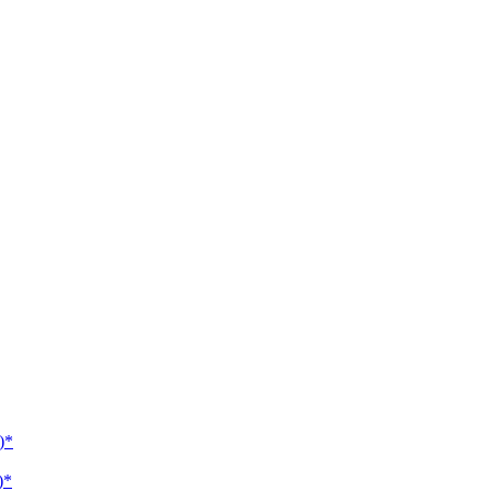
)*
)*