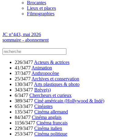
Brocantes
Lieux et places
Filmographies
JC n°443, mai 2026
sommaire - abonnement
226/3477
Acteurs & actrices
41/3477
Animation
37/3477
Anthropocène
25/3477
Archives et conservation
130/3477
Arts plastiques & photo
343/3477
Brève(s)
6/3477
Chercheurs et curieux
389/3477
Ciné américain (Hollywood & Indé)
653/3477
Cinéastes
135/3477
Cinéma allemand
84/3477
Cinéma anglais
1156/3477
Cinéma français
229/3477
Cinéma italien
253/3477
Cinéma politique