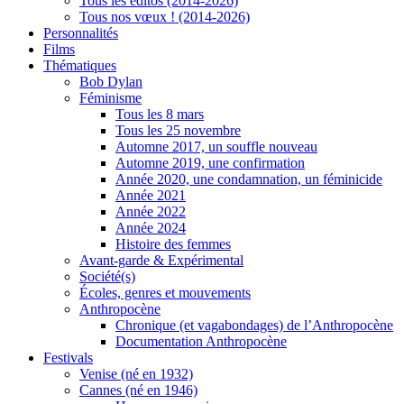
Tous les éditos (2014-2026)
Tous nos vœux ! (2014-2026)
Personnalités
Films
Thématiques
Bob Dylan
Féminisme
Tous les 8 mars
Tous les 25 novembre
Automne 2017, un souffle nouveau
Automne 2019, une confirmation
Année 2020, une condamnation, un féminicide
Année 2021
Année 2022
Année 2024
Histoire des femmes
Avant-garde & Expérimental
Société(s)
Écoles, genres et mouvements
Anthropocène
Chronique (et vagabondages) de l’Anthropocène
Documentation Anthropocène
Festivals
Venise (né en 1932)
Cannes (né en 1946)