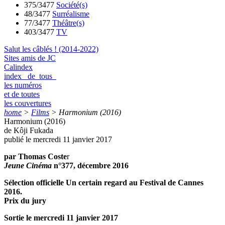
375/3477
Société(s)
48/3477
Surréalisme
77/3477
Théâtre(s)
403/3477
TV
Salut les câblés ! (2014-2022)
Sites amis de JC
Calindex
index de tous
les numéros
et de toutes
les couvertures
home
>
Films
>
Harmonium (2016)
Harmonium (2016)
de Kôji Fukada
publié le mercredi 11 janvier 2017
par Thomas Coste
r
Jeune Cinéma
n°377, décembre 2016
Sélection officielle Un certain regard au Festival de Cannes
2016.
Prix du jury
Sortie le mercredi 11 janvier 2017