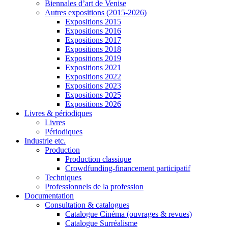
Biennales d’art de Venise
Autres expositions (2015-2026)
Expositions 2015
Expositions 2016
Expositions 2017
Expositions 2018
Expositions 2019
Expositions 2021
Expositions 2022
Expositions 2023
Expositions 2025
Expositions 2026
Livres & périodiques
Livres
Périodiques
Industrie etc.
Production
Production classique
Crowdfunding-financement participatif
Techniques
Professionnels de la profession
Documentation
Consultation & catalogues
Catalogue Cinéma (ouvrages & revues)
Catalogue Surréalisme