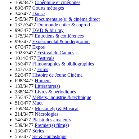
169/3477
Cinéphilie et cinéphiles
68/3477
Courts métrages
34/3477
Danse
545/3477
Documentaire(s) & cinéma direct
1372/3477
Du monde entier & coprod
99/3477
DVD & blu-ray
175/3477
Entretiens & conférences
99/3477
Expérimental & underground
67/3477
Expos
1023/3477
Festival de Cannes
1014/3477
Festivals
15/3477
Filmographies & bibliographies
3477/3477
Films
92/3477
Histoire de Jeune Cinéma
698/3477
Humeur
133/3477
Littérature(s)
288/3477
Livres & périodiques
75/3477
Métiers, industrie & technique
51/3477
Muet
169/3477
Musique(s) & Musical
214/3477
Nécrologies
54/3477
Plaisir des amateurs
539/3477
Premier(s) film(s)
13/3477
Séries
55/3477
SF & Fantastique