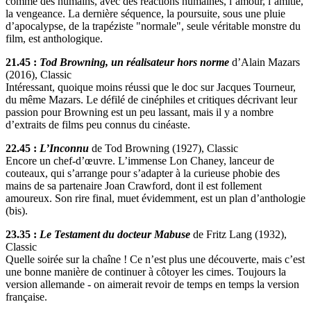
comme des humains, avec des réactions humaines, l’amour, l’amitié,
la vengeance. La dernière séquence, la poursuite, sous une pluie
d’apocalypse, de la trapéziste "normale", seule véritable monstre du
film, est anthologique.
21.45 :
Tod Browning, un réalisateur hors norme
d’Alain Mazars
(2016), Classic
Intéressant, quoique moins réussi que le doc sur Jacques Tourneur,
du même Mazars. Le défilé de cinéphiles et critiques décrivant leur
passion pour Browning est un peu lassant, mais il y a nombre
d’extraits de films peu connus du cinéaste.
22.45 :
L’Inconnu
de Tod Browning (1927), Classic
Encore un chef-d’œuvre. L’immense Lon Chaney, lanceur de
couteaux, qui s’arrange pour s’adapter à la curieuse phobie des
mains de sa partenaire Joan Crawford, dont il est follement
amoureux. Son rire final, muet évidemment, est un plan d’anthologie
(bis).
23.35 :
Le Testament du docteur Mabuse
de Fritz Lang (1932),
Classic
Quelle soirée sur la chaîne ! Ce n’est plus une découverte, mais c’est
une bonne manière de continuer à côtoyer les cimes. Toujours la
version allemande - on aimerait revoir de temps en temps la version
française.