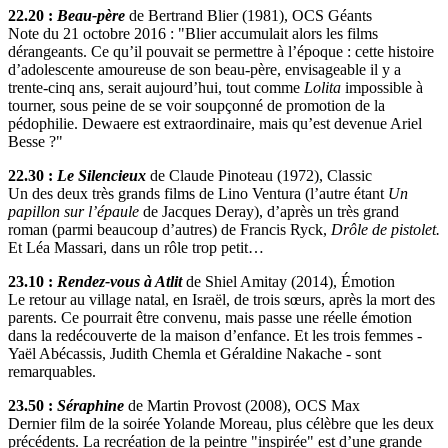
22.20 :
Beau-père
de Bertrand Blier (1981), OCS Géants
Note du 21 octobre 2016 : "Blier accumulait alors les films
dérangeants. Ce qu’il pouvait se permettre à l’époque : cette histoire
d’adolescente amoureuse de son beau-père, envisageable il y a
trente-cinq ans, serait aujourd’hui, tout comme
Lolita
impossible à
tourner, sous peine de se voir soupçonné de promotion de la
pédophilie. Dewaere est extraordinaire, mais qu’est devenue Ariel
Besse ?"
22.30 :
Le Silencieux
de Claude Pinoteau (1972), Classic
Un des deux très grands films de Lino Ventura (l’autre étant
Un
papillon sur l’épaule
de Jacques Deray), d’après un très grand
roman (parmi beaucoup d’autres) de Francis Ryck,
Drôle de pistolet.
Et Léa Massari, dans un rôle trop petit…
23.10 :
Rendez-vous à Atlit
de Shiel Amitay (2014), Émotion
Le retour au village natal, en Israël, de trois sœurs, après la mort des
parents. Ce pourrait être convenu, mais passe une réelle émotion
dans la redécouverte de la maison d’enfance. Et les trois femmes -
Yaël Abécassis, Judith Chemla et Géraldine Nakache - sont
remarquables.
23.50 :
Séraphine
de Martin Provost (2008), OCS Max
Dernier film de la soirée Yolande Moreau, plus célèbre que les deux
précédents. La recréation de la peintre "inspirée" est d’une grande