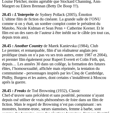
Louise Fletcher, moins agréable que Stockard Channing, Ann-
Margret ou Eileen Brennan (Betty De Boop !!!).
20.45 :
L’Interprète
de Sydney Pollack (2005), Émotion
L’ultime film de fiction du cinéaste. La grande salle de l’ONU
comme si on y était, un sombre complot contre le président du
Matobo, Nicole Kidman et Sean Penn + Catherine Keener. Et le
film est un des rares de l’auteur à être inédit sur le câble (en tout cas,
depuis trois ans).
20.45 :
Another Country
de Marek Kanievska (1984), Club
Le premier, et remarquable, film d’un réalisateur anglais peu
prolifique (mais on n’a pas vu ses trois autres, entre 1987 et 2004),
et premier film également pour Rupert Everett et Colin Firth, qui,
depuis… Les années 30 dans un collège, la formation des futures
élites, l’homosexualité, affichée mais réprimée, la tentation du
communisme - personnages inspirés par les Cinq de Cambridge,
Philby, Burgess et les autres, dont certains s’installèrent à Moscou
après la guerre.
20.45 :
Freaks
de Tod Browning (1932), Classic
Chef-d’œuvre sans précédent et sans postérité, personne n’ayant
depuis osé utiliser de vrais phénomènes de foire dans un film de
fiction. Mais le regard de Browning n’est pas complaisant : ses
monstres, homme-tronc, sœurs siamoises, femme à barbe, sont