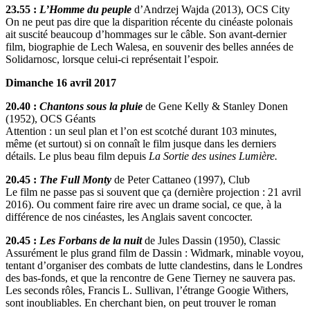
23.55 :
L’Homme du peuple
d’Andrzej Wajda (2013), OCS City
On ne peut pas dire que la disparition récente du cinéaste polonais
ait suscité beaucoup d’hommages sur le câble. Son avant-dernier
film, biographie de Lech Walesa, en souvenir des belles années de
Solidarnosc, lorsque celui-ci représentait l’espoir.
Dimanche 16 avril 2017
20.40 :
Chantons sous la pluie
de Gene Kelly & Stanley Donen
(1952), OCS Géants
Attention : un seul plan et l’on est scotché durant 103 minutes,
même (et surtout) si on connaît le film jusque dans les derniers
détails. Le plus beau film depuis
La Sortie des usines Lumière.
20.45 :
The Full Monty
de Peter Cattaneo (1997), Club
Le film ne passe pas si souvent que ça (dernière projection : 21 avril
2016). Ou comment faire rire avec un drame social, ce que, à la
différence de nos cinéastes, les Anglais savent concocter.
20.45 :
Les Forbans de la nuit
de Jules Dassin (1950), Classic
Assurément le plus grand film de Dassin : Widmark, minable voyou,
tentant d’organiser des combats de lutte clandestins, dans le Londres
des bas-fonds, et que la rencontre de Gene Tierney ne sauvera pas.
Les seconds rôles, Francis L. Sullivan, l’étrange Googie Withers,
sont inoubliables. En cherchant bien, on peut trouver le roman