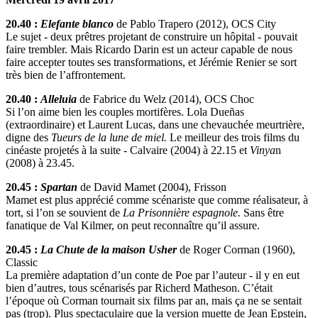
20.40 :
Elefante blanco
de Pablo Trapero (2012), OCS City
Le sujet - deux prêtres projetant de construire un hôpital - pouvait
faire trembler. Mais Ricardo Darin est un acteur capable de nous
faire accepter toutes ses transformations, et Jérémie Renier se sort
très bien de l’affrontement.
20.40 :
Alleluia
de Fabrice du Welz (2014), OCS Choc
Si l’on aime bien les couples mortifères. Lola Dueñas
(extraordinaire) et Laurent Lucas, dans une chevauchée meurtrière,
digne des
Tueurs de la lune de miel.
Le meilleur des trois films du
cinéaste projetés à la suite - Calvaire (2004) à 22.15 et
Vinya
n
(2008) à 23.45.
20.45 :
Spartan
de David Mamet (2004), Frisson
Mamet est plus apprécié comme scénariste que comme réalisateur, à
tort, si l’on se souvient de
La Prisonnière espagnole.
Sans être
fanatique de Val Kilmer, on peut reconnaître qu’il assure.
20.45 :
La Chute de la maison Usher
de Roger Corman (1960),
Classic
La première adaptation d’un conte de Poe par l’auteur - il y en eut
bien d’autres, tous scénarisés par Richerd Matheson. C’était
l’époque où Corman tournait six films par an, mais ça ne se sentait
pas (trop). Plus spectaculaire que la version muette de Jean Epstein,