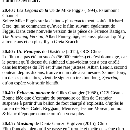
Lundi 17 avril 2017
20.40 :
Les Leçons de la vie
de Mike Figgis (1994), Paramount
Channel
Soirée Mike Figgis sur la chaîne - plus exactement, soirée Richard
Gere, qui ne commence qu’avec le film suivant, également de
Figgis. Dans cette nouvelle version de la pièce de Terence Rattigan,
The Browning Version,
Albert Finney, âgé, est aussi plaisant qu’il y
a trente ans et en plus, il y a Greta Scacchi.
20.40 :
Un Français
de Diastème (2015), OCS Choc
Le film n’a pas été un succès (56 000 entrées) et c’est dommage, car
le portrait qu’il dresse du skinhead ultra-violent peu à peu enrôlé
dans les troupes du FN est d’une rare justesse. Alban Lenoir, second
couteau depuis dix ans, trouve ici un rôle à sa mesure. Samuel Jouy,
un de ses partenaires, vient de signer un très bon long,
Sparring,
qu’on espère voir sortir bientôt.
20.40 :
Échec au porteur
de Gilles Grangier (1958), OCS Géants
Bonne idée que d’extraire du purgatoire ce film de Grangier,
suspense à partir d’un ballon de foot chargé d’explosifs, d’après le
roman de Noël Calef. Reggiani, Meurisse, Jeanne Moreau, un noir
& blanc d’époque comme on n’en verra plus.
20.45 :
Mustang
de Deniz Gamze Ergüven (2015), Club
Film français, bien qu’il se passe en Turquie et mette en scène cinq