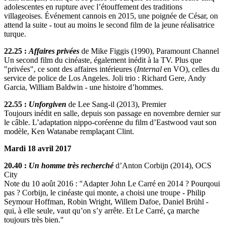
adolescentes en rupture avec l’étouffement des traditions
villageoises. Événement cannois en 2015, une poignée de César, on
attend la suite - tout au moins le second film de la jeune réalisatrice
turque.
22.25 :
Affaires privées
de Mike Figgis (1990), Paramount Channel
Un second film du cinéaste, également inédit à la TV. Plus que
"privées", ce sont des affaires intérieures (
Internal
en VO), celles du
service de police de Los Angeles. Joli trio : Richard Gere, Andy
Garcia, William Baldwin - une histoire d’hommes.
22.55 :
Unforgiven
de Lee Sang-il (2013), Premier
Toujours inédit en salle, depuis son passage en novembre dernier sur
le câble. L’adaptation nippo-coréenne du film d’Eastwood vaut son
modèle, Ken Watanabe remplaçant Clint.
Mardi 18 avril 2017
20.40 :
Un homme très recherché
d’Anton Corbijn (2014), OCS
City
Note du 10 août 2016 : "Adapter John Le Carré en 2014 ? Pourqoui
pas ? Corbijn, le cinéaste qui monte, a choisi une troupe - Philip
Seymour Hoffman, Robin Wright, Willem Dafoe, Daniel Brühl -
qui, à elle seule, vaut qu’on s’y arrête. Et Le Carré, ça marche
toujours très bien."