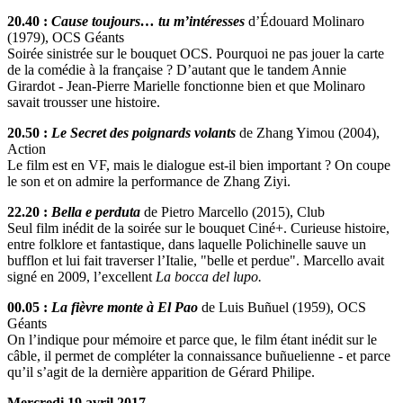
20.40 :
Cause toujours… tu m’intéresses
d’Édouard Molinaro
(1979), OCS Géants
Soirée sinistrée sur le bouquet OCS. Pourquoi ne pas jouer la carte
de la comédie à la française ? D’autant que le tandem Annie
Girardot - Jean-Pierre Marielle fonctionne bien et que Molinaro
savait trousser une histoire.
20.50 :
Le Secret des poignards volants
de Zhang Yimou (2004),
Action
Le film est en VF, mais le dialogue est-il bien important ? On coupe
le son et on admire la performance de Zhang Ziyi.
22.20 :
Bella e perduta
de Pietro Marcello (2015), Club
Seul film inédit de la soirée sur le bouquet Ciné+. Curieuse histoire,
entre folklore et fantastique, dans laquelle Polichinelle sauve un
bufflon et lui fait traverser l’Italie, "belle et perdue". Marcello avait
signé en 2009, l’excellent
La bocca del lupo.
00.05 :
La fièvre monte à El Pao
de Luis Buñuel (1959), OCS
Géants
On l’indique pour mémoire et parce que, le film étant inédit sur le
câble, il permet de compléter la connaissance buñuelienne - et parce
qu’il s’agit de la dernière apparition de Gérard Philipe.
Mercredi 19 avril 2017