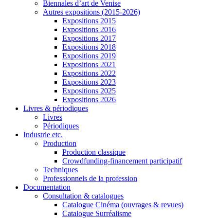
Biennales d’art de Venise
Autres expositions (2015-2026)
Expositions 2015
Expositions 2016
Expositions 2017
Expositions 2018
Expositions 2019
Expositions 2021
Expositions 2022
Expositions 2023
Expositions 2025
Expositions 2026
Livres & périodiques
Livres
Périodiques
Industrie etc.
Production
Production classique
Crowdfunding-financement participatif
Techniques
Professionnels de la profession
Documentation
Consultation & catalogues
Catalogue Cinéma (ouvrages & revues)
Catalogue Surréalisme