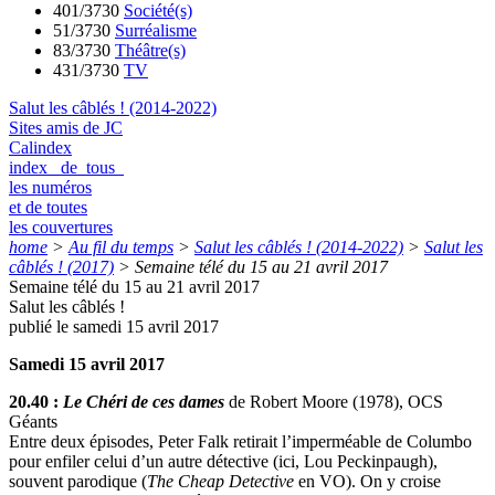
401/3730
Société(s)
51/3730
Surréalisme
83/3730
Théâtre(s)
431/3730
TV
Salut les câblés ! (2014-2022)
Sites amis de JC
Calindex
index de tous
les numéros
et de toutes
les couvertures
home
>
Au fil du temps
>
Salut les câblés ! (2014-2022)
>
Salut les
câblés ! (2017)
>
Semaine télé du 15 au 21 avril 2017
Semaine télé du 15 au 21 avril 2017
Salut les câblés !
publié le samedi 15 avril 2017
Samedi 15 avril 2017
20.40 :
Le Chéri de ces dames
de Robert Moore (1978), OCS
Géants
Entre deux épisodes, Peter Falk retirait l’imperméable de Columbo
pour enfiler celui d’un autre détective (ici, Lou Peckinpaugh),
souvent parodique (
The Cheap Detective
en VO). On y croise