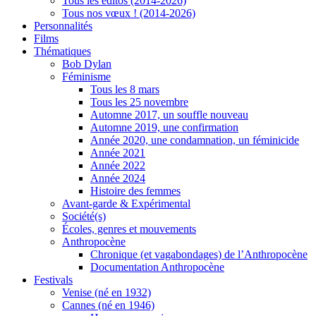
Tous les éditos (2014-2026)
Tous nos vœux ! (2014-2026)
Personnalités
Films
Thématiques
Bob Dylan
Féminisme
Tous les 8 mars
Tous les 25 novembre
Automne 2017, un souffle nouveau
Automne 2019, une confirmation
Année 2020, une condamnation, un féminicide
Année 2021
Année 2022
Année 2024
Histoire des femmes
Avant-garde & Expérimental
Société(s)
Écoles, genres et mouvements
Anthropocène
Chronique (et vagabondages) de l’Anthropocène
Documentation Anthropocène
Festivals
Venise (né en 1932)
Cannes (né en 1946)