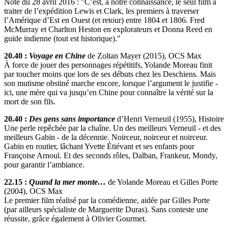
Note du 28 avril 2016 : "C’est, à notre connaissance, le seul film à
traiter de l’expédition Lewis et Clark, les premiers à traverser
l’Amérique d’Est en Ouest (et retour) entre 1804 et 1806. Fred
McMurray et Charlton Heston en explorateurs et Donna Reed en
guide indienne (tout est historique)."
20.40 :
Voyage en Chine
de Zoltan Mayer (2015), OCS Max
À force de jouer des personnages répétitifs, Yolande Moreau finit
par toucher moins que lors de ses débuts chez les Deschiens. Mais
son mutisme obstiné marche encore, lorsque l’argument le justifie -
ici, une mère qui va jusqu’en Chine pour connaître la vérité sur la
mort de son fils.
20.40 :
Des gens sans importance
d’Henri Verneuil (1955), Histoire
Une perle repêchée par la chaîne. Un des meilleurs Verneuil - et des
meilleurs Gabin - de la décennie. Noirceur, noirceur et noirceur.
Gabin en routier, lâchant Yvette Étiévant et ses enfants pour
Françoise Arnoul. Et des seconds rôles, Dalban, Frankeur, Mondy,
pour garantir l’ambiance.
22.15 :
Quand la mer monte…
de Yolande Moreau et Gilles Porte
(2004), OCS Max
Le premier film réalisé par la comédienne, aidée par Gilles Porte
(par ailleurs spécialiste de Marguerite Duras). Sans conteste une
réussite, grâce également à Olivier Gourmet.