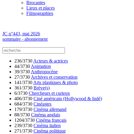
Brocantes
Lieux et places
Filmographies
JC n°443, mai 2026
sommaire - abonnement
236/3730
Acteurs & actrices
44/3730
Animation
39/3730
Anthropocène
27/3730
Archives et conservation
141/3730
Arts plastiques & photo
361/3730
Brève(s)
6/3730
Chercheurs et curieux
406/3730
Ciné américain (Hollywood & Indé)
684/3730
Cinéastes
179/3730
Cinéma allemand
88/3730
Cinéma anglais
1204/3730
Cinéma français
239/3730
Cinéma italien
271/3730
Cinéma politique