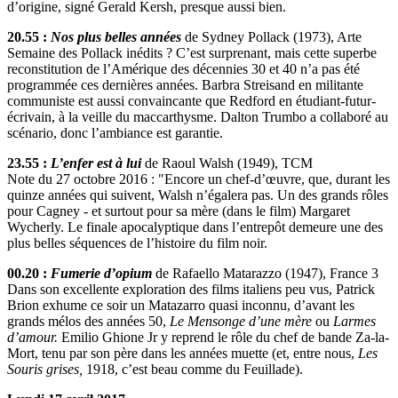
d’origine, signé Gerald Kersh, presque aussi bien.
20.55 :
Nos plus belles années
de Sydney Pollack (1973), Arte
Semaine des Pollack inédits ? C’est surprenant, mais cette superbe
reconstitution de l’Amérique des décennies 30 et 40 n’a pas été
programmée ces dernières années. Barbra Streisand en militante
communiste est aussi convaincante que Redford en étudiant-futur-
écrivain, à la veille du maccarthysme. Dalton Trumbo a collaboré au
scénario, donc l’ambiance est garantie.
23.55 :
L’enfer est à lui
de Raoul Walsh (1949), TCM
Note du 27 octobre 2016 : "Encore un chef-d’œuvre, que, durant les
quinze années qui suivent, Walsh n’égalera pas. Un des grands rôles
pour Cagney - et surtout pour sa mère (dans le film) Margaret
Wycherly. Le finale apocalyptique dans l’entrepôt demeure une des
plus belles séquences de l’histoire du film noir.
00.20 :
Fumerie d’opium
de Rafaello Matarazzo (1947), France 3
Dans son excellente exploration des films italiens peu vus, Patrick
Brion exhume ce soir un Matazarro quasi inconnu, d’avant les
grands mélos des années 50,
Le Mensonge d’une mère
ou
Larmes
d’amour.
Emilio Ghione Jr y reprend le rôle du chef de bande Za-la-
Mort, tenu par son père dans les années muette (et, entre nous,
Les
Souris grises,
1918, c’est beau comme du Feuillade).