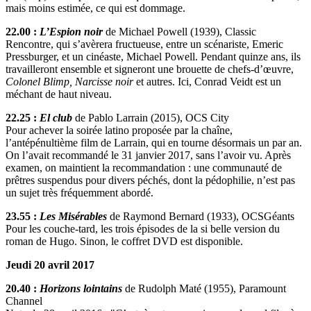
mais moins estimée, ce qui est dommage.
22.00 :
L’Espion noir
de Michael Powell (1939), Classic
Rencontre, qui s’avèrera fructueuse, entre un scénariste, Emeric
Pressburger, et un cinéaste, Michael Powell. Pendant quinze ans, ils
travailleront ensemble et signeront une brouette de chefs-d’œuvre,
Colonel Blimp, Narcisse noir
et autres. Ici, Conrad Veidt est un
méchant de haut niveau.
22.25 :
El club
de Pablo Larrain (2015), OCS City
Pour achever la soirée latino proposée par la chaîne,
l’antépénultième film de Larrain, qui en tourne désormais un par an.
On l’avait recommandé le 31 janvier 2017, sans l’avoir vu. Après
examen, on maintient la recommandation : une communauté de
prêtres suspendus pour divers péchés, dont la pédophilie, n’est pas
un sujet très fréquemment abordé.
23.55 :
Les Misérables
de Raymond Bernard (1933), OCSGéants
Pour les couche-tard, les trois épisodes de la si belle version du
roman de Hugo. Sinon, le coffret DVD est disponible.
Jeudi 20 avril 2017
20.40 :
Horizons lointains
de Rudolph Maté (1955), Paramount
Channel