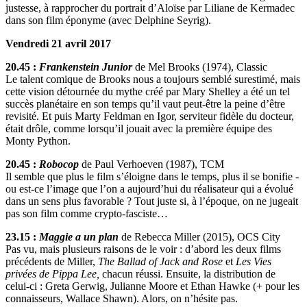
justesse, à rapprocher du portrait d’Aloïse par Liliane de Kermadec
dans son film éponyme (avec Delphine Seyrig).
Vendredi 21 avril 2017
20.45 :
Frankenstein Junior
de Mel Brooks (1974), Classic
Le talent comique de Brooks nous a toujours semblé surestimé, mais
cette vision détournée du mythe créé par Mary Shelley a été un tel
succès planétaire en son temps qu’il vaut peut-être la peine d’être
revisité. Et puis Marty Feldman en Igor, serviteur fidèle du docteur,
était drôle, comme lorsqu’il jouait avec la première équipe des
Monty Python.
20.45 :
Robocop
de Paul Verhoeven (1987), TCM
Il semble que plus le film s’éloigne dans le temps, plus il se bonifie -
ou est-ce l’image que l’on a aujourd’hui du réalisateur qui a évolué
dans un sens plus favorable ? Tout juste si, à l’époque, on ne jugeait
pas son film comme crypto-fasciste…
23.15 :
Maggie a un plan
de Rebecca Miller (2015), OCS City
Pas vu, mais plusieurs raisons de le voir : d’abord les deux films
précédents de Miller,
The Ballad of Jack and Rose
et
Les Vies
privées de Pippa Lee,
chacun réussi. Ensuite, la distribution de
celui-ci : Greta Gerwig, Julianne Moore et Ethan Hawke (+ pour les
connaisseurs, Wallace Shawn). Alors, on n’hésite pas.