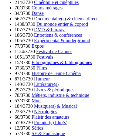
214/3730
Cinéphilie et cinéphiles
70/3730
Courts métrages
34/3730
Danse
562/3730
Documentaire(s) & cinéma direct
1438/3730
Du monde entier & coprod
107/3730
DVD & blu-ray
186/3730
Entretiens & conférences
105/3730
Expérimental & underground
77/3730
Expos
1124/3730
Festival de Cannes
1051/3730
Festivals
15/3730
Filmographies & bibliographies
3730/3730
Films
97/3730
Histoire de Jeune Cinéma
671/3730
Humeur
140/3730
Littérature(s)
297/3730
Livres & périodiques
78/3730
Métiers, industrie & technique
53/3730
Muet
184/3730
Musique(s) & Musical
223/3730
Nécrologies
60/3730
Plaisir des amateurs
559/3730
Premier(s) film(s)
13/3730
Séries
57/3730
SF & Fantastique