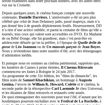
seront examinées dans notre prochain numéro, avec les autres titres
vus sur la Croisette.
Depuis quelques jours, le cinéma français compte une nouvelle
centenaire,
Danielle Darrieux.
L’anniversaire a été un peu plus
célébré que celui de Jean Delannoy jadis, passé inaperçu, mais n’a
pas donné lieu à de grands déploiements festifs. Heureusement, DD
n’a rien d’une actrice oubliée, et parmi la centaine de films qu’elle a
tournés, tous ceux qui valent sont accessibles en DVD. En Madame
de ou Bébé Donge, elle fut grandiose, mais c’est peut-être en
adolescente délurée qu’on la préfère, à l’époque de
Quelle drôle de
gosse
de
Léo Joannon
ou de
Un mauvais garçon
de
Jean Boyer.
Nous y reviendrons dans notre numéro d’été, avec des témoignages
d’admiration inédits.
Et puisque nous en sommes au cinéma patrimonial, rappelons que,
les lumières de Cannes à peine éteintes,
Il Cinema Ritrovato
commencera ses fastes à Bologne le 24 juin 2017.
Au programme de cette 31e édition, les "films du dimanche", les
films noirs de
Samuel Khachikian,
un hommage à
Augusto
Genina,
l’œuvre de
William K. Howard,
Colette
et le cinéma, la
seconde partie de la rétrospective
Carl Laemmle Jr
chez Universal,
et les dizaines de films retrouvés et restaurés cette année.
De quoi emmagasiner des souvenirs pour tout l’été, d’autant que les
boulimiques pourront enchaîner avec le
Festival de La Rochelle,
à