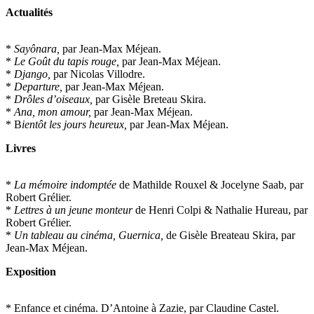
Actualités
*
Sayônara,
par Jean-Max Méjean.
*
Le Goût du tapis rouge,
par Jean-Max Méjean.
*
Django,
par Nicolas Villodre.
*
Departure,
par Jean-Max Méjean.
*
Drôles d’oiseaux,
par Gisèle Breteau Skira.
*
Ana, mon amour,
par Jean-Max Méjean.
* B
ientôt les jours heureux,
par Jean-Max Méjean.
Livres
*
La mémoire indomptée
de Mathilde Rouxel & Jocelyne Saab, par
Robert Grélier.
*
Lettres à un jeune monteur
de Henri Colpi & Nathalie Hureau, par
Robert Grélier.
*
Un tableau au cinéma, Guernica,
de Gisèle Breateau Skira, par
Jean-Max Méjean.
Exposition
* Enfance et cinéma. D’Antoine à Zazie, par Claudine Castel.