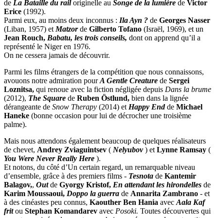
de
La Bataille du rail
originelle au
Songe de la lumière
de
Victor
Erice
(1992).
Parmi eux, au moins deux inconnus :
Ila Ayn ?
de
Georges Nasser
(Liban, 1957) et
Matzor
de
Gilberto Tofano
(Israël, 1969), et un
Jean Rouch,
Babatu, les trois conseils,
dont on apprend qu’il a
représenté le Niger en 1976.
On ne cessera jamais de découvrir.
Parmi les films étrangers de la compétition que nous connaissons,
avouons notre admiration pour
A Gentle Creature
de
Sergei
Loznitsa,
qui renoue avec la fiction négligée depuis
Dans la brume
(2012),
The Square
de
Ruben Östlund,
bien dans la lignée
dérangeante de
Snow Therapy
(2014) et
Happy End
de
Michael
Haneke
(bonne occasion pour lui de décrocher une troisième
palme).
Mais nous attendons également beaucoup de quelques réalisateurs
de chevet,
Andrey Zviaguintsev
(
Nelyubov
) et
Lynne Ramsay
(
You Were Never Really Here
).
Et notons, du côté d’Un certain regard, un remarquable niveau
d’ensemble, grâce à des premiers films -
Tesnota
de
Kantemir
Balagov,
,
Out
de
Gyorgy Kristof,
En attendant les hirondelles
de
Karim Moussaoui,
Doppo la guerra
de
Annarita Zambrano
- et
à des cinéastes peu connus,
Kaouther Ben Hania
avec
Aala Kaf
frit
ou
Stephan Komandarev
avec
Posoki.
Toutes découvertes qui