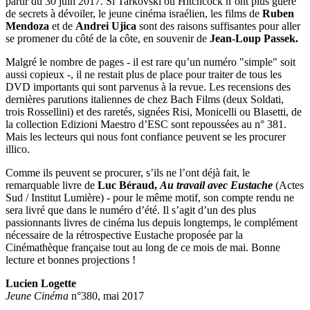
partir du 30 juin 2017. Si Tarkovski ou Hitchcock n’ont plus guère
de secrets à dévoiler, le jeune cinéma israélien, les films de
Ruben
Mendoza
et de
Andrei Ujica
sont des raisons suffisantes pour aller
se promener du côté de la côte, en souvenir de
Jean-Loup Passek.
Malgré le nombre de pages - il est rare qu’un numéro "simple" soit
aussi copieux -, il ne restait plus de place pour traiter de tous les
DVD importants qui sont parvenus à la revue. Les recensions des
dernières parutions italiennes de chez Bach Films (deux Soldati,
trois Rossellini) et des raretés, signées Risi, Monicelli ou Blasetti, de
la collection Edizioni Maestro d’ESC sont repoussées au n° 381.
Mais les lecteurs qui nous font confiance peuvent se les procurer
illico.
Comme ils peuvent se procurer, s’ils ne l’ont déjà fait, le
remarquable livre de
Luc Béraud,
Au travail avec Eustache
(Actes
Sud / Institut Lumière) - pour le même motif, son compte rendu ne
sera livré que dans le numéro d’été. Il s’agit d’un des plus
passionnants livres de cinéma lus depuis longtemps, le complément
nécessaire de la rétrospective Eustache proposée par la
Cinémathèque française tout au long de ce mois de mai. Bonne
lecture et bonnes projections !
Lucien Logette
Jeune Cinéma
n°380, mai 2017