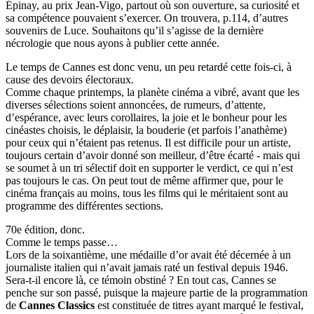
Épinay, au prix Jean-Vigo, partout où son ouverture, sa curiosité et
sa compétence pouvaient s’exercer. On trouvera, p.114, d’autres
souvenirs de Luce. Souhaitons qu’il s’agisse de la dernière
nécrologie que nous ayons à publier cette année.
Le temps de Cannes est donc venu, un peu retardé cette fois-ci, à
cause des devoirs électoraux.
Comme chaque printemps, la planète cinéma a vibré, avant que les
diverses sélections soient annoncées, de rumeurs, d’attente,
d’espérance, avec leurs corollaires, la joie et le bonheur pour les
cinéastes choisis, le déplaisir, la bouderie (et parfois l’anathème)
pour ceux qui n’étaient pas retenus. Il est difficile pour un artiste,
toujours certain d’avoir donné son meilleur, d’être écarté - mais qui
se soumet à un tri sélectif doit en supporter le verdict, ce qui n’est
pas toujours le cas. On peut tout de même affirmer que, pour le
cinéma français au moins, tous les films qui le méritaient sont au
programme des différentes sections.
70e édition, donc.
Comme le temps passe…
Lors de la soixantième, une médaille d’or avait été décernée à un
journaliste italien qui n’avait jamais raté un festival depuis 1946.
Sera-t-il encore là, ce témoin obstiné ? En tout cas, Cannes se
penche sur son passé, puisque la majeure partie de la programmation
de
Cannes Classics
est constituée de titres ayant marqué le festival,