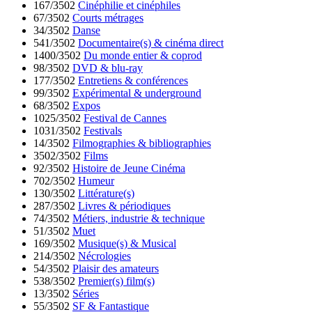
167/3502
Cinéphilie et cinéphiles
67/3502
Courts métrages
34/3502
Danse
541/3502
Documentaire(s) & cinéma direct
1400/3502
Du monde entier & coprod
98/3502
DVD & blu-ray
177/3502
Entretiens & conférences
99/3502
Expérimental & underground
68/3502
Expos
1025/3502
Festival de Cannes
1031/3502
Festivals
14/3502
Filmographies & bibliographies
3502/3502
Films
92/3502
Histoire de Jeune Cinéma
702/3502
Humeur
130/3502
Littérature(s)
287/3502
Livres & périodiques
74/3502
Métiers, industrie & technique
51/3502
Muet
169/3502
Musique(s) & Musical
214/3502
Nécrologies
54/3502
Plaisir des amateurs
538/3502
Premier(s) film(s)
13/3502
Séries
55/3502
SF & Fantastique