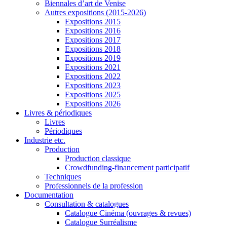
Biennales d’art de Venise
Autres expositions (2015-2026)
Expositions 2015
Expositions 2016
Expositions 2017
Expositions 2018
Expositions 2019
Expositions 2021
Expositions 2022
Expositions 2023
Expositions 2025
Expositions 2026
Livres & périodiques
Livres
Périodiques
Industrie etc.
Production
Production classique
Crowdfunding-financement participatif
Techniques
Professionnels de la profession
Documentation
Consultation & catalogues
Catalogue Cinéma (ouvrages & revues)
Catalogue Surréalisme