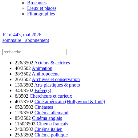
Brocantes
Lieux et places
Filmographies
JC n°443, mai 2026
sommaire - abonnement
226/3502
Acteurs & actrices
40/3502
Animation
38/3502
Anthropocène
26/3502
Archives et conservation
130/3502
Arts plastiques & photo
343/3502
Brève(s)
6/3502
Chercheurs et curieux
407/3502
Ciné américain (Hollywood & Indé)
652/3502
Cinéastes
129/3502
Cinéma allemand
85/3502
Cinéma anglais
1150/3502
Cinéma français
240/3502
Cinéma italien
253/3502
Cinéma politique