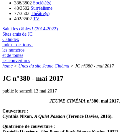
386/3502
Société(s)
48/3502
Surréalisme
77/3502
Théâtre(s)
402/3502
TV
Salut les câblés ! (2014-2022)
Sites amis de JC
Calindex
index de tous
les numéros
et de toutes
les couvertures
home
>
Unes du site Jeune Cinéma
>
JC n°380 - mai 2017
JC n°380 - mai 2017
publié le samedi 13 mai 2017
JEUNE CINÉMA
n°380, mai 2017.
Couverture
:
Cynthia Nixon,
A Quiet Passion
(Terence Davies, 2016).
Quatrième de couverture
:
Danielle Darrieux,
The Rage of Paris
(Henry Koster, 1937).