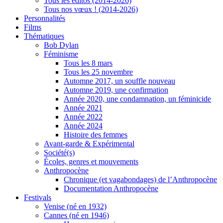
Tous les éditos (2014-2026)
Tous nos vœux ! (2014-2026)
Personnalités
Films
Thématiques
Bob Dylan
Féminisme
Tous les 8 mars
Tous les 25 novembre
Automne 2017, un souffle nouveau
Automne 2019, une confirmation
Année 2020, une condamnation, un féminicide
Année 2021
Année 2022
Année 2024
Histoire des femmes
Avant-garde & Expérimental
Société(s)
Écoles, genres et mouvements
Anthropocène
Chronique (et vagabondages) de l’Anthropocène
Documentation Anthropocène
Festivals
Venise (né en 1932)
Cannes (né en 1946)