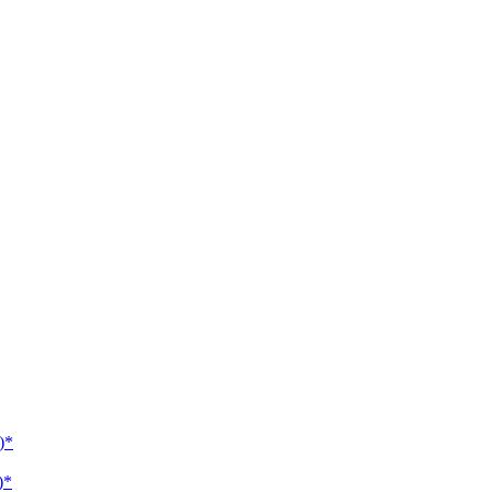
)*
)*