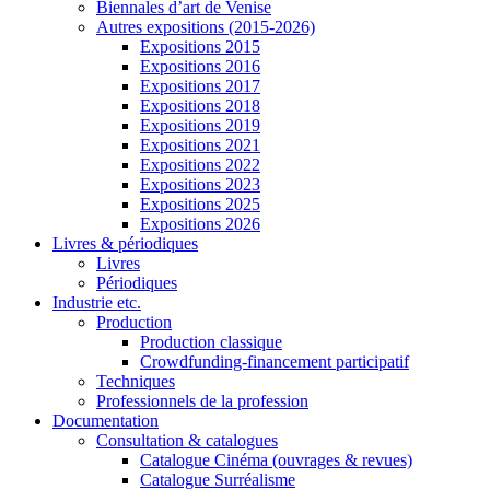
Biennales d’art de Venise
Autres expositions (2015-2026)
Expositions 2015
Expositions 2016
Expositions 2017
Expositions 2018
Expositions 2019
Expositions 2021
Expositions 2022
Expositions 2023
Expositions 2025
Expositions 2026
Livres & périodiques
Livres
Périodiques
Industrie etc.
Production
Production classique
Crowdfunding-financement participatif
Techniques
Professionnels de la profession
Documentation
Consultation & catalogues
Catalogue Cinéma (ouvrages & revues)
Catalogue Surréalisme