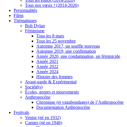
Tous les éditos (2014-2026)
Tous nos vœux ! (2014-2026)
Personnalités
Films
Thématiques
Bob Dylan
Féminisme
Tous les 8 mars
Tous les 25 novembre
Automne 2017, un souffle nouveau
Automne 2019, une confirmation
Année 2020, une condamnation, un féminicide
Année 2021
Année 2022
Année 2024
Histoire des femmes
Avant-garde & Expérimental
Société(s)
Écoles, genres et mouvements
Anthropocène
Chronique (et vagabondages) de l’Anthropocène
Documentation Anthropocène
Festivals
Venise (né en 1932)
Cannes (né en 1946)