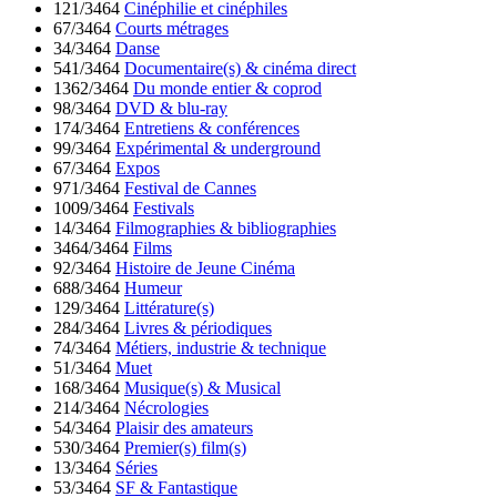
121/3464
Cinéphilie et cinéphiles
67/3464
Courts métrages
34/3464
Danse
541/3464
Documentaire(s) & cinéma direct
1362/3464
Du monde entier & coprod
98/3464
DVD & blu-ray
174/3464
Entretiens & conférences
99/3464
Expérimental & underground
67/3464
Expos
971/3464
Festival de Cannes
1009/3464
Festivals
14/3464
Filmographies & bibliographies
3464/3464
Films
92/3464
Histoire de Jeune Cinéma
688/3464
Humeur
129/3464
Littérature(s)
284/3464
Livres & périodiques
74/3464
Métiers, industrie & technique
51/3464
Muet
168/3464
Musique(s) & Musical
214/3464
Nécrologies
54/3464
Plaisir des amateurs
530/3464
Premier(s) film(s)
13/3464
Séries
53/3464
SF & Fantastique