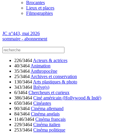
Brocantes
Lieux et places
Filmographies
JC n°443, mai 2026
sommaire - abonnement
226/3464
Acteurs & actrices
40/3464
Animation
35/3464
Anthropocène
25/3464
Archives et conservation
130/3464
Arts plastiques & photo
343/3464
Brève(s)
6/3464
Chercheurs et curieux
386/3464
Ciné américain (Hollywood & Indé)
650/3464
Cinéastes
90/3464
Cinéma allemand
84/3464
Cinéma anglais
1146/3464
Cinéma français
229/3464
Cinéma italien
253/3464
Cinéma politique