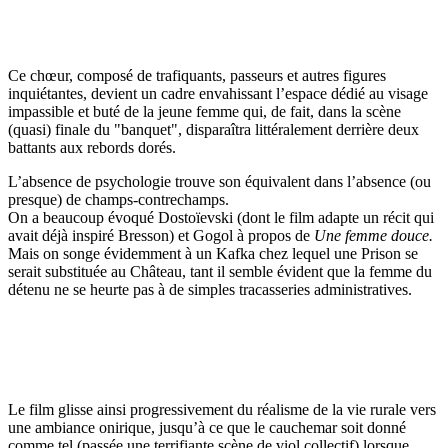
Ce chœur, composé de trafiquants, passeurs et autres figures
inquiétantes, devient un cadre envahissant l’espace dédié au visage
impassible et buté de la jeune femme qui, de fait, dans la scène
(quasi) finale du "banquet", disparaîtra littéralement derrière deux
battants aux rebords dorés.
L’absence de psychologie trouve son équivalent dans l’absence (ou
presque) de champs-contrechamps.
On a beaucoup évoqué Dostoïevski (dont le film adapte un récit qui
avait déjà inspiré Bresson) et Gogol à propos de
Une femme douce.
Mais on songe évidemment à un Kafka chez lequel une Prison se
serait substituée au Château, tant il semble évident que la femme du
détenu ne se heurte pas à de simples tracasseries administratives.
Le film glisse ainsi progressivement du réalisme de la vie rurale vers
une ambiance onirique, jusqu’à ce que le cauchemar soit donné
comme tel (passée une terrifiante scène de viol collectif) lorsque