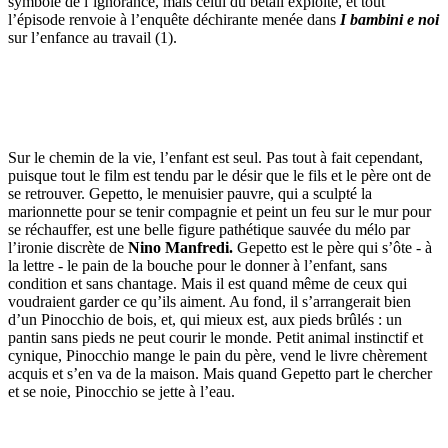
symbole de l’ignorance, mais celui du bétail exploité, et tout
l’épisode renvoie à l’enquête déchirante menée dans
I bambini e noi
sur l’enfance au travail (1).
Sur le chemin de la vie, l’enfant est seul. Pas tout à fait cependant,
puisque tout le film est tendu par le désir que le fils et le père ont de
se retrouver. Gepetto, le menuisier pauvre, qui a sculpté la
marionnette pour se tenir compagnie et peint un feu sur le mur pour
se réchauffer, est une belle figure pathétique sauvée du mélo par
l’ironie discrète de
Nino Manfredi.
Gepetto est le père qui s’ôte - à
la lettre - le pain de la bouche pour le donner à l’enfant, sans
condition et sans chantage. Mais il est quand même de ceux qui
voudraient garder ce qu’ils aiment. Au fond, il s’arrangerait bien
d’un Pinocchio de bois, et, qui mieux est, aux pieds brûlés : un
pantin sans pieds ne peut courir le monde. Petit animal instinctif et
cynique, Pinocchio mange le pain du père, vend le livre chèrement
acquis et s’en va de la maison. Mais quand Gepetto part le chercher
et se noie, Pinocchio se jette à l’eau.