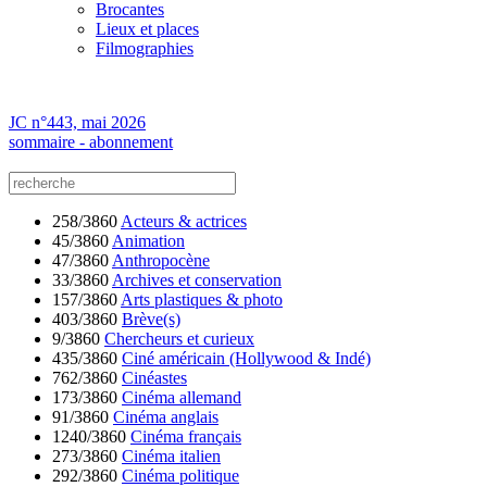
Brocantes
Lieux et places
Filmographies
JC n°443, mai 2026
sommaire - abonnement
258/3860
Acteurs & actrices
45/3860
Animation
47/3860
Anthropocène
33/3860
Archives et conservation
157/3860
Arts plastiques & photo
403/3860
Brève(s)
9/3860
Chercheurs et curieux
435/3860
Ciné américain (Hollywood & Indé)
762/3860
Cinéastes
173/3860
Cinéma allemand
91/3860
Cinéma anglais
1240/3860
Cinéma français
273/3860
Cinéma italien
292/3860
Cinéma politique