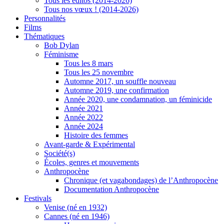
Tous les éditos (2014-2026)
Tous nos vœux ! (2014-2026)
Personnalités
Films
Thématiques
Bob Dylan
Féminisme
Tous les 8 mars
Tous les 25 novembre
Automne 2017, un souffle nouveau
Automne 2019, une confirmation
Année 2020, une condamnation, un féminicide
Année 2021
Année 2022
Année 2024
Histoire des femmes
Avant-garde & Expérimental
Société(s)
Écoles, genres et mouvements
Anthropocène
Chronique (et vagabondages) de l’Anthropocène
Documentation Anthropocène
Festivals
Venise (né en 1932)
Cannes (né en 1946)