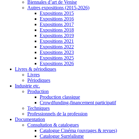
Biennales d’art de Venise
Autres expositions (2015-2026)
Expositions 2015
Expositions 2016
Expositions 2017
Expositions 2018
Expositions 2019
Expositions 2021
Expositions 2022
Expositions 2023
Expositions 2025
Expositions 2026
Livres & périodiques
Livres
Périodiques
Industrie etc.
Production
Production classique
Crowdfunding-financement participatif
Techniques
Professionnels de la profession
Documentation
Consultation & catalogues
Catalogue Cinéma (ouvrages & revues)
Catalogue Surréalisme