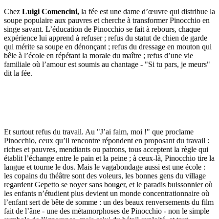
Chez
Luigi Comencini,
la fée est une dame d’œuvre qui distribue la
soupe populaire aux pauvres et cherche à transformer Pinocchio en
singe savant. L’éducation de Pinocchio se fait à rebours, chaque
expérience lui apprend à refuser ; refus du statut de chien de garde
qui mérite sa soupe en dénonçant ; refus du dressage en mouton qui
bêle à l’école en répétant la morale du maître ; refus d’une vie
familiale où l’amour est soumis au chantage - "Si tu pars, je meurs"
dit la fée.
Et surtout refus du travail. Au "J’ai faim, moi !" que proclame
Pinocchio, ceux qu’il rencontre répondent en proposant du travail :
riches et pauvres, mendiants ou patrons, tous acceptent la règle qui
établit l’échange entre le pain et la peine ; à ceux-là, Pinocchio tire la
langue et tourne le dos. Mais le vagabondage aussi est une école :
les copains du théâtre sont des voleurs, les bonnes gens du village
regardent Gepetto se noyer sans bouger, et le paradis buissonnier où
les enfants n’étudient plus devient un monde concentrationnaire où
l’enfant sert de bête de somme : un des beaux renversements du film
fait de l’âne - une des métamorphoses de Pinocchio - non le simple