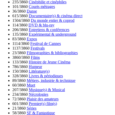
235/3860
Cinéphilie et cinéphiles
101/3860
Courts métrages
36/3860
Danse
615/3860
Documentaire(s) & cinéma direct
1504/3860
Du monde entier & coprod
114/3860
DVD & blu-ray
206/3860
Entretiens & conférences
135/3860
Expérimental & underground
83/3860
Expos
1114/3860
Festival de Cannes
1137/3860
Festivals
23/3860
Filmographies & bibliographies
3860/3860
Films
133/3860
Histoire de Jeune Cinéma
786/3860
Humeur
150/3860
Littérature(s)
328/3860
Livres & périodiques
89/3860
Métiers, industrie & technique
60/3860
Muet
207/3860
Musique(s) & Musical
234/3860
Nécrologies
72/3860
Plaisir des amateurs
601/3860
Premier(s) film(s)
21/3860
Séries
58/3860
SF & Fantastique