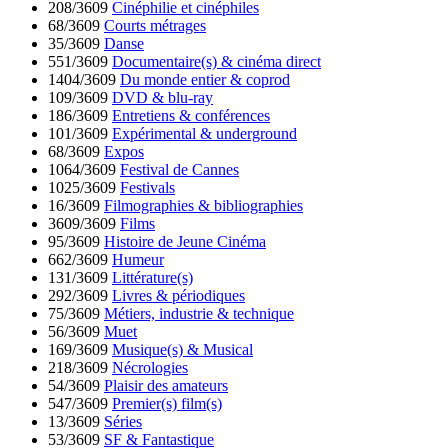
208/3609
Cinéphilie et cinéphiles
68/3609
Courts métrages
35/3609
Danse
551/3609
Documentaire(s) & cinéma direct
1404/3609
Du monde entier & coprod
109/3609
DVD & blu-ray
186/3609
Entretiens & conférences
101/3609
Expérimental & underground
68/3609
Expos
1064/3609
Festival de Cannes
1025/3609
Festivals
16/3609
Filmographies & bibliographies
3609/3609
Films
95/3609
Histoire de Jeune Cinéma
662/3609
Humeur
131/3609
Littérature(s)
292/3609
Livres & périodiques
75/3609
Métiers, industrie & technique
56/3609
Muet
169/3609
Musique(s) & Musical
218/3609
Nécrologies
54/3609
Plaisir des amateurs
547/3609
Premier(s) film(s)
13/3609
Séries
53/3609
SF & Fantastique