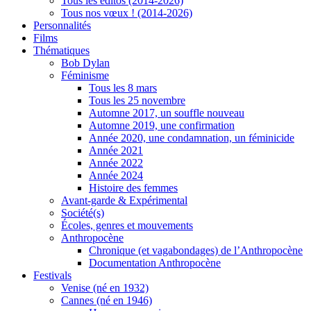
Tous les éditos (2014-2026)
Tous nos vœux ! (2014-2026)
Personnalités
Films
Thématiques
Bob Dylan
Féminisme
Tous les 8 mars
Tous les 25 novembre
Automne 2017, un souffle nouveau
Automne 2019, une confirmation
Année 2020, une condamnation, un féminicide
Année 2021
Année 2022
Année 2024
Histoire des femmes
Avant-garde & Expérimental
Société(s)
Écoles, genres et mouvements
Anthropocène
Chronique (et vagabondages) de l’Anthropocène
Documentation Anthropocène
Festivals
Venise (né en 1932)
Cannes (né en 1946)