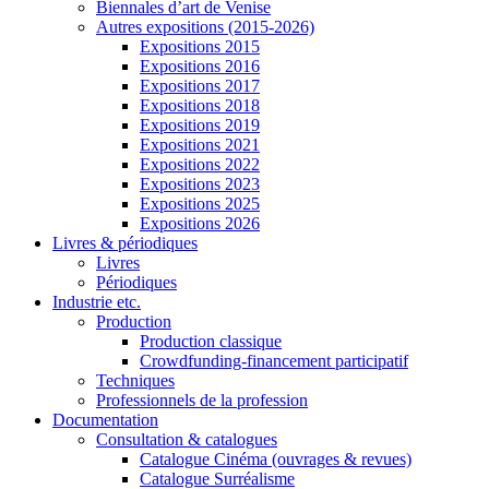
Biennales d’art de Venise
Autres expositions (2015-2026)
Expositions 2015
Expositions 2016
Expositions 2017
Expositions 2018
Expositions 2019
Expositions 2021
Expositions 2022
Expositions 2023
Expositions 2025
Expositions 2026
Livres & périodiques
Livres
Périodiques
Industrie etc.
Production
Production classique
Crowdfunding-financement participatif
Techniques
Professionnels de la profession
Documentation
Consultation & catalogues
Catalogue Cinéma (ouvrages & revues)
Catalogue Surréalisme