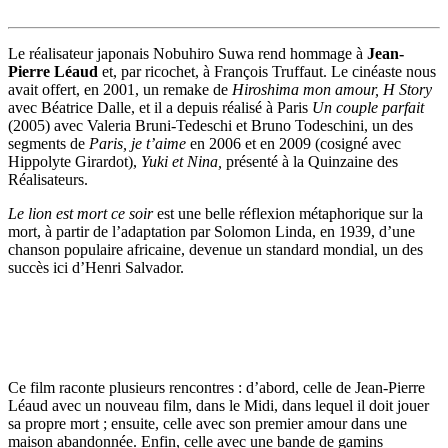
Le réalisateur japonais Nobuhiro Suwa rend hommage à
Jean-
Pierre Léaud
et, par ricochet, à François Truffaut. Le cinéaste nous
avait offert, en 2001, un remake de
Hiroshima mon amour,
H Story
avec Béatrice Dalle, et il a depuis réalisé à Paris
Un couple parfait
(2005) avec Valeria Bruni-Tedeschi et Bruno Todeschini, un des
segments de
Paris, je t’aime
en 2006 et en 2009 (cosigné avec
Hippolyte Girardot),
Yuki et Nina,
présenté à la Quinzaine des
Réalisateurs.
Le lion est mort ce soir
est une belle réflexion métaphorique sur la
mort, à partir de l’adaptation par Solomon Linda, en 1939, d’une
chanson populaire africaine, devenue un standard mondial, un des
succès ici d’Henri Salvador.
Ce film raconte plusieurs rencontres : d’abord, celle de Jean-Pierre
Léaud avec un nouveau film, dans le Midi, dans lequel il doit jouer
sa propre mort ; ensuite, celle avec son premier amour dans une
maison abandonnée. Enfin, celle avec une bande de gamins