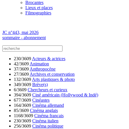
Brocantes
Lieux et places
Filmographies
JC n°443, mai 2026
sommaire - abonnement
230/3609
Acteurs & actrices
42/3609
Animation
37/3609
Anthropocène
27/3609
Archives et conservation
132/3609
Arts plastiques & photo
349/3609
Brève(s)
6/3609
Chercheurs et curieux
394/3609
Ciné américain (Hollywood & Indé)
677/3609
Cinéastes
164/3609
Cinéma allemand
85/3609
Cinéma anglais
1168/3609
Cinéma français
230/3609
Cinéma italien
256/3609
Cinéma politique