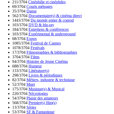
211/3704
Cinéphilie et cinéphiles
69/3704
Courts métrages
35/3704
Danse
562/3704
Documentaire(s) & cinéma direct
1443/3704
Du monde entier & coprod
103/3704
DVD & blu-ray
184/3704
Entretiens & conférences
103/3704
Expérimental & underground
68/3704
Expos
1085/3704
Festival de Cannes
1078/3704
Festivals
17/3704
Filmographies & bibliographies
3704/3704
Films
94/3704
Histoire de Jeune Cinéma
688/3704
Humeur
133/3704
Littérature(s)
298/3704
Livres & périodiques
82/3704
Métiers, industrie & technique
52/3704
Muet
175/3704
Musique(s) & Musical
220/3704
Nécrologies
54/3704
Plaisir des amateurs
568/3704
Premier(s) film(s)
13/3704
Séries
53/3704
SF & Fantastique