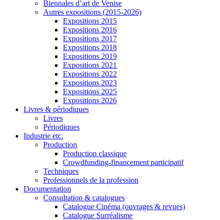
Biennales d’art de Venise
Autres expositions (2015-2026)
Expositions 2015
Expositions 2016
Expositions 2017
Expositions 2018
Expositions 2019
Expositions 2021
Expositions 2022
Expositions 2023
Expositions 2025
Expositions 2026
Livres & périodiques
Livres
Périodiques
Industrie etc.
Production
Production classique
Crowdfunding-financement participatif
Techniques
Professionnels de la profession
Documentation
Consultation & catalogues
Catalogue Cinéma (ouvrages & revues)
Catalogue Surréalisme