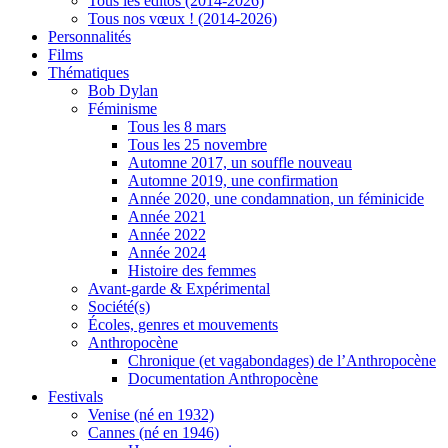
Tous les éditos (2014-2026)
Tous nos vœux ! (2014-2026)
Personnalités
Films
Thématiques
Bob Dylan
Féminisme
Tous les 8 mars
Tous les 25 novembre
Automne 2017, un souffle nouveau
Automne 2019, une confirmation
Année 2020, une condamnation, un féminicide
Année 2021
Année 2022
Année 2024
Histoire des femmes
Avant-garde & Expérimental
Société(s)
Écoles, genres et mouvements
Anthropocène
Chronique (et vagabondages) de l’Anthropocène
Documentation Anthropocène
Festivals
Venise (né en 1932)
Cannes (né en 1946)