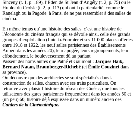
Sinceny (t. 1, p. 189), l’Eden de St-Jean d’Angély (t. 2, p. 75) ou le
Hublot du Croisic (t. 2, p. 113) qui ont la particularité, comme le
Ranelagh ou la Pagode, à Paris, de ne pas ressembler à des salles de
cinéma.
En même temps qu’une histoire des salles, c’est une histoire de
l’économie du cinéma français qui se dévoile ainsi, celle des grands
groupes d’exploitation (Lutetia-Fournier et ses 11 000 places offertes
entre 1918 et 1922, les neuf salles parisiennes des Établissements
Aubert dans les années 20), leur apogée, leurs regroupements, leur
effondrement, le bouleversement dû au parlant.
Passent des noms autres que Pathé et Gaumont :
Jacques Haïk,
Bernard Natan, Braunberger-Richebé
(et
Émile Couzinet
dans
sa province).
On découvre que des architectes se sont spécialisés dans la
construction de salles, chacun avec ses traits particuliers. On
retrouve avec plaisir l’histoire du réseau des Cinéac, que tous les
utilisateurs des gares parisiennes fréquentèrent dans les années 50 et
(un peu) 60, histoire déjà esquissée dans un numéro ancien des
Cahiers de la Cinémathèque.