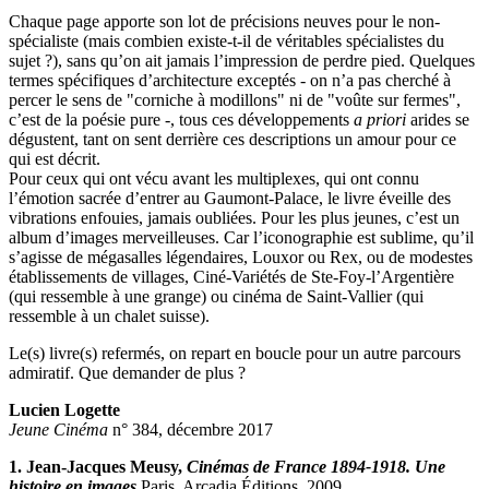
Chaque page apporte son lot de précisions neuves pour le non-
spécialiste (mais combien existe-t-il de véritables spécialistes du
sujet ?), sans qu’on ait jamais l’impression de perdre pied. Quelques
termes spécifiques d’architecture exceptés - on n’a pas cherché à
percer le sens de "corniche à modillons" ni de "voûte sur fermes",
c’est de la poésie pure -, tous ces développements
a priori
arides se
dégustent, tant on sent derrière ces descriptions un amour pour ce
qui est décrit.
Pour ceux qui ont vécu avant les multiplexes, qui ont connu
l’émotion sacrée d’entrer au Gaumont-Palace, le livre éveille des
vibrations enfouies, jamais oubliées. Pour les plus jeunes, c’est un
album d’images merveilleuses. Car l’iconographie est sublime, qu’il
s’agisse de mégasalles légendaires, Louxor ou Rex, ou de modestes
établissements de villages, Ciné-Variétés de Ste-Foy-l’Argentière
(qui ressemble à une grange) ou cinéma de Saint-Vallier (qui
ressemble à un chalet suisse).
Le(s) livre(s) refermés, on repart en boucle pour un autre parcours
admiratif. Que demander de plus ?
Lucien Logette
Jeune Cinéma
n° 384, décembre 2017
1.
Jean-Jacques Meusy,
Cinémas de France 1894-1918. Une
histoire en images
Paris, Arcadia Éditions, 2009.