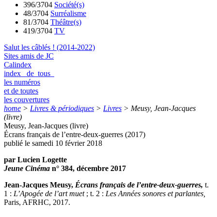
396/3704
Société(s)
48/3704
Surréalisme
81/3704
Théâtre(s)
419/3704
TV
Salut les câblés ! (2014-2022)
Sites amis de JC
Calindex
index de tous
les numéros
et de toutes
les couvertures
home
>
Livres & périodiques
>
Livres
>
Meusy, Jean-Jacques
(livre)
Meusy, Jean-Jacques (livre)
Écrans français de l’entre-deux-guerres (2017)
publié le samedi 10 février 2018
par Lucien Logette
Jeune Cinéma
n° 384, décembre 2017
Jean-Jacques Meusy,
Écrans français de l’entre-deux-guerres,
t.
1 :
L’Apogée de l’art muet
; t. 2 :
Les Années sonores et parlantes,
Paris, AFRHC, 2017.