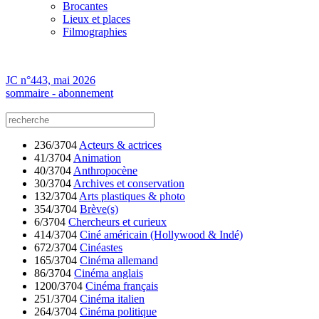
Brocantes
Lieux et places
Filmographies
JC n°443, mai 2026
sommaire - abonnement
236/3704
Acteurs & actrices
41/3704
Animation
40/3704
Anthropocène
30/3704
Archives et conservation
132/3704
Arts plastiques & photo
354/3704
Brève(s)
6/3704
Chercheurs et curieux
414/3704
Ciné américain (Hollywood & Indé)
672/3704
Cinéastes
165/3704
Cinéma allemand
86/3704
Cinéma anglais
1200/3704
Cinéma français
251/3704
Cinéma italien
264/3704
Cinéma politique