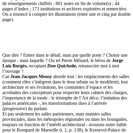
de renseignements chiffrés ; 801 notes en fin de volume(s) ; 44
pages d’index ; 173 institutions et archives explorées et remerciées.
On a renoncé à compter les illustrations (entre une et cinq par double
page).
Que dire ? Entrer dans le détail, mais par quelle porte ? Choisir une
époque - mais laquelle ? Ou tel Pierre Ménard, le héros de
Jorge
Luis Borgès,
recopiant
Don Quichotte,
retranscrire mot à mot
l’ouvrage ?
Car
Jean-Jacques Meusy
aborde tout : les emplacements des salles
(comment elles s’intègrent dans le tissu urbain ou le modèlent), leur
architecture et ses évolutions, les contraintes d’espace et les
acrobaties des concepteurs pour respecter leurs cahiers des charges,
l’importance de la mode - le triomphe de l’Art déco, l’imitation des
palaces américains -, les transformations dues à l’arrivée
(progressive) du parlant.
Et pas seulement les salles parisiennes, mais maintes salles
provinciales, dans les métropoles régionales ou dans les bourgades,
toujours en fonction de l’intérêt architectural - avouons notre faible
pour le Bompard de Marseille (t. 1, p. 138), le Kernevel-Palace de