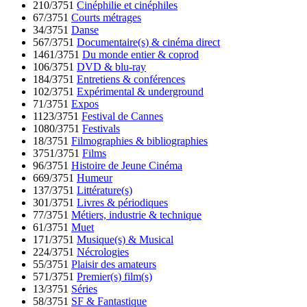
210/3751
Cinéphilie et cinéphiles
67/3751
Courts métrages
34/3751
Danse
567/3751
Documentaire(s) & cinéma direct
1461/3751
Du monde entier & coprod
106/3751
DVD & blu-ray
184/3751
Entretiens & conférences
102/3751
Expérimental & underground
71/3751
Expos
1123/3751
Festival de Cannes
1080/3751
Festivals
18/3751
Filmographies & bibliographies
3751/3751
Films
96/3751
Histoire de Jeune Cinéma
669/3751
Humeur
137/3751
Littérature(s)
301/3751
Livres & périodiques
77/3751
Métiers, industrie & technique
61/3751
Muet
171/3751
Musique(s) & Musical
224/3751
Nécrologies
55/3751
Plaisir des amateurs
571/3751
Premier(s) film(s)
13/3751
Séries
58/3751
SF & Fantastique