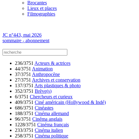
Brocantes
Lieux et places
Filmographies
JC n°443, mai 2026
sommaire - abonnement
236/3751
Acteurs & actrices
44/3751
Animation
37/3751
Anthropocène
27/3751
Archives et conservation
137/3751
Arts plastiques & photo
352/3751
Brève(s)
6/3751
Chercheurs et curieux
409/3751
Ciné américain (Hollywood & Indé)
686/3751
Cinéastes
188/3751
Cinéma allemand
96/3751
Cinéma anglais
1228/3751
Cinéma français
233/3751
Cinéma italien
258/3751
Cinéma politique