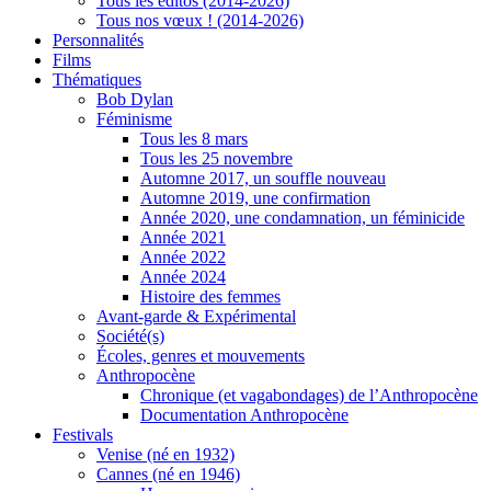
Tous les éditos (2014-2026)
Tous nos vœux ! (2014-2026)
Personnalités
Films
Thématiques
Bob Dylan
Féminisme
Tous les 8 mars
Tous les 25 novembre
Automne 2017, un souffle nouveau
Automne 2019, une confirmation
Année 2020, une condamnation, un féminicide
Année 2021
Année 2022
Année 2024
Histoire des femmes
Avant-garde & Expérimental
Société(s)
Écoles, genres et mouvements
Anthropocène
Chronique (et vagabondages) de l’Anthropocène
Documentation Anthropocène
Festivals
Venise (né en 1932)
Cannes (né en 1946)