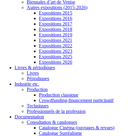
Biennales d’art de Venise
Autres expositions (2015-2026)
Expositions 2015
Expositions 2016
Expositions 2017
Expositions 2018
Expositions 2019
Expositions 2021
Expositions 2022
Expositions 2023
Expositions 2025
Expositions 2026
Livres & périodiques
Livres
Périodiques
Industrie etc.
Production
Production classique
Crowdfunding-financement participatif
Techniques
Professionnels de la profession
Documentation
Consultation & catalogues
Catalogue Cinéma (ouvrages & revues)
Catalogue Surréalisme