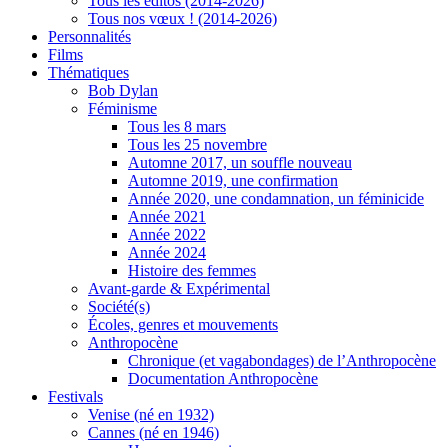
Tous les éditos (2014-2026)
Tous nos vœux ! (2014-2026)
Personnalités
Films
Thématiques
Bob Dylan
Féminisme
Tous les 8 mars
Tous les 25 novembre
Automne 2017, un souffle nouveau
Automne 2019, une confirmation
Année 2020, une condamnation, un féminicide
Année 2021
Année 2022
Année 2024
Histoire des femmes
Avant-garde & Expérimental
Société(s)
Écoles, genres et mouvements
Anthropocène
Chronique (et vagabondages) de l’Anthropocène
Documentation Anthropocène
Festivals
Venise (né en 1932)
Cannes (né en 1946)