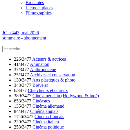
Brocantes
Lieux et places
Filmographies
JC n°443, mai 2026
sommaire - abonnement
226/3477
Acteurs & actrices
41/3477
Animation
37/3477
Anthropocène
25/3477
Archives et conservation
130/3477
Arts plastiques & photo
343/3477
Brève(s)
6/3477
Chercheurs et curieux
389/3477
Ciné américain (Hollywood & Indé)
653/3477
Cinéastes
135/3477
Cinéma allemand
84/3477
Cinéma anglais
1156/3477
Cinéma français
229/3477
Cinéma italien
253/3477
Cinéma politique