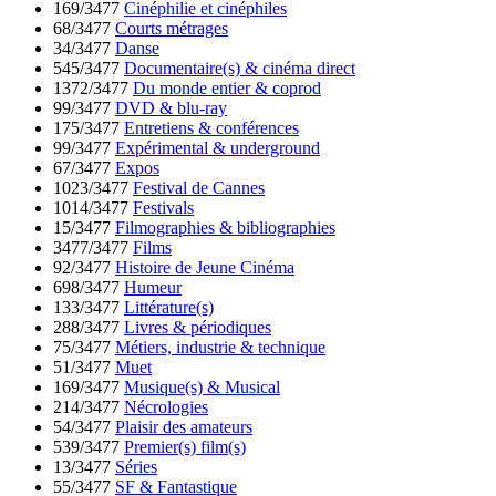
169/3477
Cinéphilie et cinéphiles
68/3477
Courts métrages
34/3477
Danse
545/3477
Documentaire(s) & cinéma direct
1372/3477
Du monde entier & coprod
99/3477
DVD & blu-ray
175/3477
Entretiens & conférences
99/3477
Expérimental & underground
67/3477
Expos
1023/3477
Festival de Cannes
1014/3477
Festivals
15/3477
Filmographies & bibliographies
3477/3477
Films
92/3477
Histoire de Jeune Cinéma
698/3477
Humeur
133/3477
Littérature(s)
288/3477
Livres & périodiques
75/3477
Métiers, industrie & technique
51/3477
Muet
169/3477
Musique(s) & Musical
214/3477
Nécrologies
54/3477
Plaisir des amateurs
539/3477
Premier(s) film(s)
13/3477
Séries
55/3477
SF & Fantastique