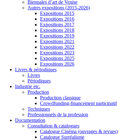
Biennales d’art de Venise
Autres expositions (2015-2026)
Expositions 2015
Expositions 2016
Expositions 2017
Expositions 2018
Expositions 2019
Expositions 2021
Expositions 2022
Expositions 2023
Expositions 2025
Expositions 2026
Livres & périodiques
Livres
Périodiques
Industrie etc.
Production
Production classique
Crowdfunding-financement participatif
Techniques
Professionnels de la profession
Documentation
Consultation & catalogues
Catalogue Cinéma (ouvrages & revues)
Catalogue Surréalisme