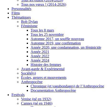
Tous les éditos (2014-2026)
Tous nos vœux ! (2014-2026)
Personnalités
Films
Thématiques
Bob Dylan
Féminisme
Tous les 8 mars
Tous les 25 novembre
Automne 2017, un souffle nouveau
Automne 2019, une confirmation
Année 2020, une condamnation, un féminicide
Année 2021
Année 2022
Année 2024
Histoire des femmes
Avant-garde & Expérimental
Société(s)
Écoles, genres et mouvements
Anthropocène
Chronique (et vagabondages) de l’Anthropocène
Documentation Anthropocène
Festivals
Venise (né en 1932)
Cannes (né en 1946)