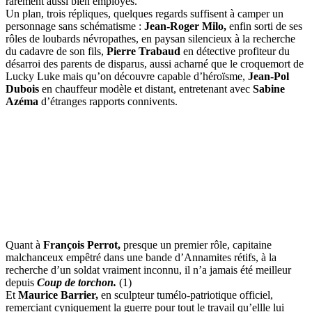
rarement aussi bien employés.
Un plan, trois répliques, quelques regards suffisent à camper un
personnage sans schématisme :
Jean-Roger Milo,
enfin sorti de ses
rôles de loubards névropathes, en paysan silencieux à la recherche
du cadavre de son fils,
Pierre Trabaud
en détective profiteur du
désarroi des parents de disparus, aussi acharné que le croquemort de
Lucky Luke mais qu’on découvre capable d’héroïsme,
Jean-Pol
Dubois
en chauffeur modèle et distant, entretenant avec
Sabine
Azéma
d’étranges rapports connivents.
Quant à
François Perrot,
presque un premier rôle, capitaine
malchanceux empêtré dans une bande d’Annamites rétifs, à la
recherche d’un soldat vraiment inconnu, il n’a jamais été meilleur
depuis
Coup de torchon.
(1)
Et
Maurice Barrier,
en sculpteur tumélo-patriotique officiel,
remerciant cyniquement la guerre pour tout le travail qu’ellle lui