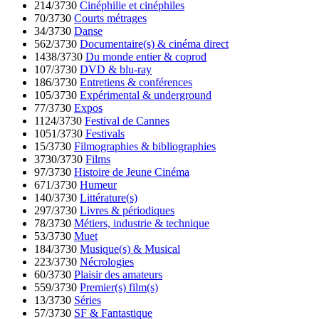
214/3730
Cinéphilie et cinéphiles
70/3730
Courts métrages
34/3730
Danse
562/3730
Documentaire(s) & cinéma direct
1438/3730
Du monde entier & coprod
107/3730
DVD & blu-ray
186/3730
Entretiens & conférences
105/3730
Expérimental & underground
77/3730
Expos
1124/3730
Festival de Cannes
1051/3730
Festivals
15/3730
Filmographies & bibliographies
3730/3730
Films
97/3730
Histoire de Jeune Cinéma
671/3730
Humeur
140/3730
Littérature(s)
297/3730
Livres & périodiques
78/3730
Métiers, industrie & technique
53/3730
Muet
184/3730
Musique(s) & Musical
223/3730
Nécrologies
60/3730
Plaisir des amateurs
559/3730
Premier(s) film(s)
13/3730
Séries
57/3730
SF & Fantastique