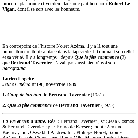
procure, plastronne et vocifère dans une partition pour
Robert Le
Vigan,
dont il se sort avec les honneurs.
En contrepoint de l’histoire Noiret-Azéma, il y a là tout une
population qui tient sa place dans la tapisserie, lui donnant son relief
et sa vérité. Il y a longtemps - depuis
Que la fête commence
(2) -
que
Bertrand Tavernier
n’avait pas aussi bien réussi son
background.
Lucien Logette
Jeune Cinéma
n°198, novembre 1989
1.
Coup de torchon
de
Bertrand Tavernier
(1981).
2.
Que la fête commence
de
Bertrand Tavernier
(1975).
La Vie et rien d’autre.
Réal : Bertrand Tavernier ; sc : Jean Cosmos
& Bertrand Tavernier ; ph : Bruno de Keyser ; mont : Armand
Psenny ; mu : Oswald d’Andrea. Int : Philippe Noiret, Sabine
Azéma, Pascale Vignal, Jean-Roger Milo, Maurice Barrier, Pierre