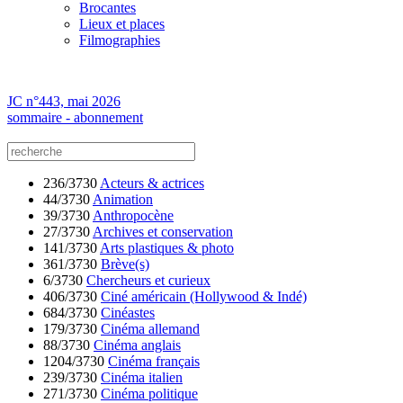
Brocantes
Lieux et places
Filmographies
JC n°443, mai 2026
sommaire - abonnement
236/3730
Acteurs & actrices
44/3730
Animation
39/3730
Anthropocène
27/3730
Archives et conservation
141/3730
Arts plastiques & photo
361/3730
Brève(s)
6/3730
Chercheurs et curieux
406/3730
Ciné américain (Hollywood & Indé)
684/3730
Cinéastes
179/3730
Cinéma allemand
88/3730
Cinéma anglais
1204/3730
Cinéma français
239/3730
Cinéma italien
271/3730
Cinéma politique