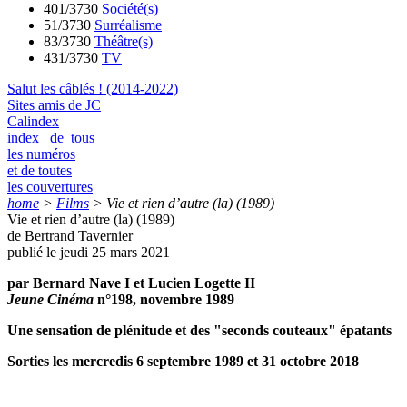
401/3730
Société(s)
51/3730
Surréalisme
83/3730
Théâtre(s)
431/3730
TV
Salut les câblés ! (2014-2022)
Sites amis de JC
Calindex
index de tous
les numéros
et de toutes
les couvertures
home
>
Films
>
Vie et rien d’autre (la) (1989)
Vie et rien d’autre (la) (1989)
de Bertrand Tavernier
publié le jeudi 25 mars 2021
par Bernard Nave I et Lucien Logette II
Jeune Cinéma
n°198, novembre 1989
Une sensation de plénitude et des "seconds couteaux" épatants
Sorties les mercredis 6 septembre 1989 et 31 octobre 2018