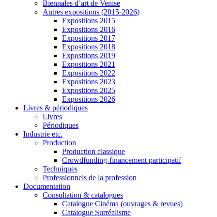
Biennales d’art de Venise
Autres expositions (2015-2026)
Expositions 2015
Expositions 2016
Expositions 2017
Expositions 2018
Expositions 2019
Expositions 2021
Expositions 2022
Expositions 2023
Expositions 2025
Expositions 2026
Livres & périodiques
Livres
Périodiques
Industrie etc.
Production
Production classique
Crowdfunding-financement participatif
Techniques
Professionnels de la profession
Documentation
Consultation & catalogues
Catalogue Cinéma (ouvrages & revues)
Catalogue Surréalisme