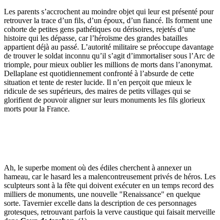
Les parents s’accrochent au moindre objet qui leur est présenté pour
retrouver la trace d’un fils, d’un époux, d’un fiancé. Ils forment une
cohorte de petites gens pathétiques ou dérisoires, rejetés d’une
histoire qui les dépasse, car l’héroïsme des grandes batailles
appartient déjà au passé. L’autorité militaire se préoccupe davantage
de trouver le soldat inconnu qu’il s’agit d’immortaliser sous l’Arc de
triomple, pour mieux oublier les millions de morts dans l’anonymat.
Dellaplane est quotidiennement confronté à l’absurde de cette
situation et tente de rester lucide. Il n’en perçoit que mieux le
ridicule de ses supérieurs, des maires de petits villages qui se
glorifient de pouvoir aligner sur leurs monuments les fils glorieux
morts pour la France.
Ah, le superbe moment où des édiles cherchent à annexer un
hameau, car le hasard les a malencontreusement privés de héros. Les
sculpteurs sont à la fête qui doivent exécuter en un temps record des
milliers de monuments, une nouvelle "Renaissance" en quelque
sorte. Tavernier excelle dans la description de ces personnages
grotesques, retrouvant parfois la verve caustique qui faisait merveille