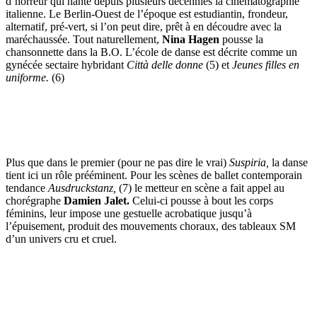
d’horreur qui hante depuis plusieurs décennies la cinématographie
italienne. Le Berlin-Ouest de l’époque est estudiantin, frondeur,
alternatif, pré-vert, si l’on peut dire, prêt à en découdre avec la
maréchaussée. Tout naturellement,
Nina Hagen
pousse la
chansonnette dans la B.O. L’école de danse est décrite comme un
gynécée sectaire hybridant
Città delle donne
(5) et
Jeunes filles en
uniforme.
(6)
Plus que dans le premier (pour ne pas dire le vrai)
Suspiria,
la danse
tient ici un rôle prééminent. Pour les scènes de ballet contemporain
tendance
Ausdruckstanz,
(7) le metteur en scène a fait appel au
chorégraphe
Damien Jalet.
Celui-ci pousse à bout les corps
féminins, leur impose une gestuelle acrobatique jusqu’à
l’épuisement, produit des mouvements choraux, des tableaux SM
d’un univers cru et cruel.