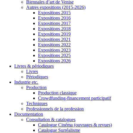
Biennales d’art de Venise
Autres expositions (2015-2026)
Expositions 2015
Expositions 2016
Expositions 2017
Expositions 2018
Expositions 2019
Expositions 2021
Expositions 2022
Expositions 2023
Expositions 2025
Expositions 2026
Livres & périodiques
Livres
Périodiques
Industrie etc.
Production
Production classique
Crowdfunding-financement participatif
Techniques
Professionnels de la profession
Documentation
Consultation & catalogues
Catalogue Cinéma (ouvrages & revues)
Catalogue Surréalisme