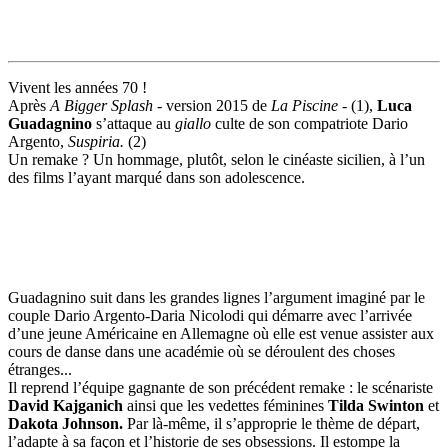
Vivent les années 70 !
Après
A Bigger Splash
- version 2015 de
La Piscine
- (1),
Luca
Guadagnino
s’attaque au
giallo
culte de son compatriote Dario
Argento,
Suspiria.
(2)
Un remake ? Un hommage, plutôt, selon le cinéaste sicilien, à l’un
des films l’ayant marqué dans son adolescence.
Guadagnino suit dans les grandes lignes l’argument imaginé par le
couple Dario Argento-Daria Nicolodi qui démarre avec l’arrivée
d’une jeune Américaine en Allemagne où elle est venue assister aux
cours de danse dans une académie où se déroulent des choses
étranges...
Il reprend l’équipe gagnante de son précédent remake : le scénariste
David Kajganich
ainsi que les vedettes féminines
Tilda Swinton
et
Dakota Johnson.
Par là-même, il s’approprie le thème de départ,
l’adapte à sa façon et l’historie de ses obsessions. Il estompe la