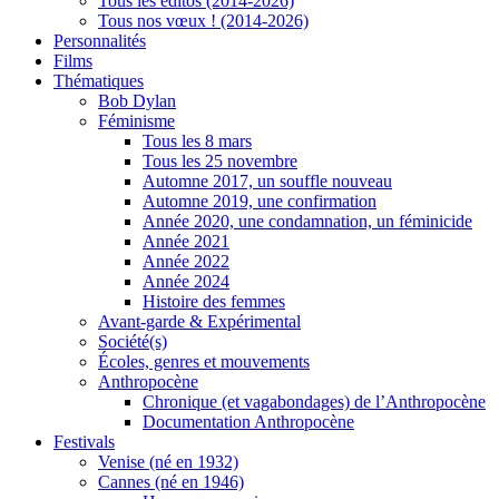
Tous les éditos (2014-2026)
Tous nos vœux ! (2014-2026)
Personnalités
Films
Thématiques
Bob Dylan
Féminisme
Tous les 8 mars
Tous les 25 novembre
Automne 2017, un souffle nouveau
Automne 2019, une confirmation
Année 2020, une condamnation, un féminicide
Année 2021
Année 2022
Année 2024
Histoire des femmes
Avant-garde & Expérimental
Société(s)
Écoles, genres et mouvements
Anthropocène
Chronique (et vagabondages) de l’Anthropocène
Documentation Anthropocène
Festivals
Venise (né en 1932)
Cannes (né en 1946)