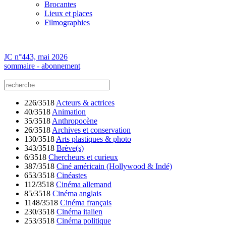
Brocantes
Lieux et places
Filmographies
JC n°443, mai 2026
sommaire - abonnement
226/3518
Acteurs & actrices
40/3518
Animation
35/3518
Anthropocène
26/3518
Archives et conservation
130/3518
Arts plastiques & photo
343/3518
Brève(s)
6/3518
Chercheurs et curieux
387/3518
Ciné américain (Hollywood & Indé)
653/3518
Cinéastes
112/3518
Cinéma allemand
85/3518
Cinéma anglais
1148/3518
Cinéma français
230/3518
Cinéma italien
253/3518
Cinéma politique