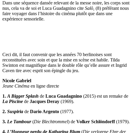
Dans une séquence dansée relevant de la messe noire, les corps sont
nus, cela va de soi et Luca Guadagnino cite
Salò,
(8) préférant nous
faire voyager dans l’histoire du cinéma plutôt que dans une
expérience sensorielle.
Ceci dit, il faut convenir que les années 70 berlinoises sont
reconstituées avec soin et que la mise en scène est habile. Tilda
Swinton est magnifique dans le double rôle qu’elle assure et Ingrid
Caven tire avec esprit son épingle du jeu.
Nicole Gabriel
Jeune Cinéma
en ligne directe
1.
A Bigger Splash
de
Luca Guadagnino
(2015) est un remake de
La Piscine
de
Jacques Deray
(1969).
2.
Suspiria
de
Dario Argento
(1977).
3.
Le Tambour
(
Die Blechtrommel
) de
Volker Schlöndorff
(1979).
4.
L’Honneur perdu de Katharina Blum
(
Die verlorene Ehre der