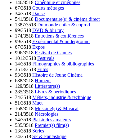
146/3518
Cinéphilie et cinéphiles
67/3518
Courts métrages
34/3518
Danse
541/3518
Documentaire(s) & cinéma direct
1387/3518
Du monde entier & coprod
99/3518
DVD & blu-ray
174/3518
Entretiens & conférences
99/3518
Expérimental & underground
67/3518
Expos
996/3518
Festival de Cannes
1012/3518
Festivals
14/3518
Filmographies & bibliographies
3518/3518
Films
93/3518
Histoire de Jeune Cinéma
688/3518
Humeur
129/3518
Littérature(s)
285/3518
Livres & périodiques
74/3518
Métiers, industrie & technique
51/3518
Muet
168/3518
Musique(s) & Musical
214/3518
Nécrologies
54/3518
Plaisir des amateurs
535/3518
Premier(s) film(s)
13/3518
Séries
74/3518
SF & Fantastique