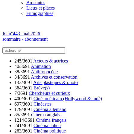
Brocantes
Lieux et places
Filmographies
JC n°443, mai 2026
sommaire - abonnement
245/3691
Acteurs & actrices
40/3691
Animation
38/3691
Anthropocène
34/3691
Archives et conservation
132/3691
Arts plastiques & photo
364/3691
Brève(s)
7/3691
Chercheurs et curieux
400/3691
Ciné américain (Hollywood & Indé)
697/3691
Cinéastes
179/3691
Cinéma allemand
85/3691
Cinéma anglais
1214/3691
Cinéma français
241/3691
Cinéma italien
263/3691
Cinéma politique