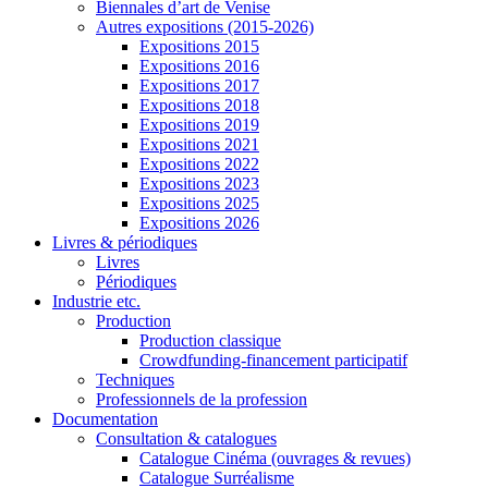
Biennales d’art de Venise
Autres expositions (2015-2026)
Expositions 2015
Expositions 2016
Expositions 2017
Expositions 2018
Expositions 2019
Expositions 2021
Expositions 2022
Expositions 2023
Expositions 2025
Expositions 2026
Livres & périodiques
Livres
Périodiques
Industrie etc.
Production
Production classique
Crowdfunding-financement participatif
Techniques
Professionnels de la profession
Documentation
Consultation & catalogues
Catalogue Cinéma (ouvrages & revues)
Catalogue Surréalisme