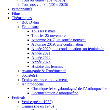
Tous les éditos (2014-2026)
Tous nos vœux ! (2014-2026)
Personnalités
Films
Thématiques
Bob Dylan
Féminisme
Tous les 8 mars
Tous les 25 novembre
Automne 2017, un souffle nouveau
Automne 2019, une confirmation
Année 2020, une condamnation, un féminicide
Année 2021
Année 2022
Année 2024
Histoire des femmes
Avant-garde & Expérimental
Société(s)
Écoles, genres et mouvements
Anthropocène
Chronique (et vagabondages) de l’Anthropocène
Documentation Anthropocène
Festivals
Venise (né en 1932)
Cannes (né en 1946)