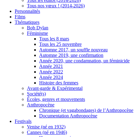
Tous les éditos (2014-2026)
Tous nos vœux ! (2014-2026)
Personnalités
Films
Thématiques
Bob Dylan
Féminisme
Tous les 8 mars
Tous les 25 novembre
Automne 2017, un souffle nouveau
Automne 2019, une confirmation
Année 2020, une condamnation, un féminicide
Année 2021
Année 2022
Année 2024
Histoire des femmes
Avant-garde & Expérimental
Société(s)
Écoles, genres et mouvements
Anthropocène
Chronique (et vagabondages) de l’Anthropocène
Documentation Anthropocène
Festivals
Venise (né en 1932)
Cannes (né en 1946)