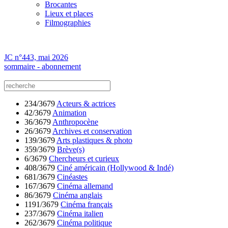
Brocantes
Lieux et places
Filmographies
JC n°443, mai 2026
sommaire - abonnement
234/3679
Acteurs & actrices
42/3679
Animation
36/3679
Anthropocène
26/3679
Archives et conservation
139/3679
Arts plastiques & photo
359/3679
Brève(s)
6/3679
Chercheurs et curieux
408/3679
Ciné américain (Hollywood & Indé)
681/3679
Cinéastes
167/3679
Cinéma allemand
86/3679
Cinéma anglais
1191/3679
Cinéma français
237/3679
Cinéma italien
262/3679
Cinéma politique