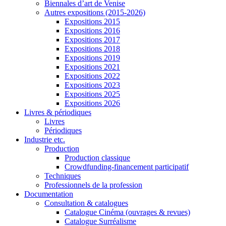
Biennales d’art de Venise
Autres expositions (2015-2026)
Expositions 2015
Expositions 2016
Expositions 2017
Expositions 2018
Expositions 2019
Expositions 2021
Expositions 2022
Expositions 2023
Expositions 2025
Expositions 2026
Livres & périodiques
Livres
Périodiques
Industrie etc.
Production
Production classique
Crowdfunding-financement participatif
Techniques
Professionnels de la profession
Documentation
Consultation & catalogues
Catalogue Cinéma (ouvrages & revues)
Catalogue Surréalisme