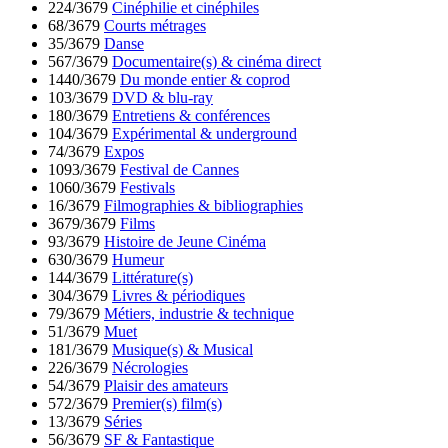
224/3679
Cinéphilie et cinéphiles
68/3679
Courts métrages
35/3679
Danse
567/3679
Documentaire(s) & cinéma direct
1440/3679
Du monde entier & coprod
103/3679
DVD & blu-ray
180/3679
Entretiens & conférences
104/3679
Expérimental & underground
74/3679
Expos
1093/3679
Festival de Cannes
1060/3679
Festivals
16/3679
Filmographies & bibliographies
3679/3679
Films
93/3679
Histoire de Jeune Cinéma
630/3679
Humeur
144/3679
Littérature(s)
304/3679
Livres & périodiques
79/3679
Métiers, industrie & technique
51/3679
Muet
181/3679
Musique(s) & Musical
226/3679
Nécrologies
54/3679
Plaisir des amateurs
572/3679
Premier(s) film(s)
13/3679
Séries
56/3679
SF & Fantastique