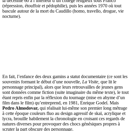
la décennie 60 à l’intérieur d’un collège religieux sous Franco
(répression, étouffoir et pédophilie), puis les années 1970 où tout
bascule autour de la mort du Caudillo (homo, travello, drogue, vie
nocturne).
En fait, l’enfance des deux gamins a statut documentaire (ce sont les
souvenirs formant le début d’une nouvelle,
La Visite,
que lit le
personnage principal), alors que leurs retrouvailles de jeunes gens
sont données comme fiction (suite imaginaire du même texte), le tout
étant repris enfin par la réflexion du tournage (mise en abyme d’un
film dans le film) qu’entreprend, en 1981, Enrique Godel. Mais
Pedro Almodovar,
qui réalisait lui-même son premier long métrage
à cette époque couleurs fluo au design agressif de skaï, acrylique et
lycra, brouille habilement la chronologie en croisant ces regards de
natures diverses pour provoquer des chocs génésiques propres à
scruter la part obscure des personnage.