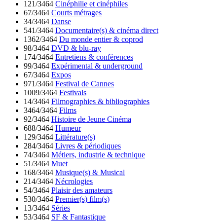
121/3464
Cinéphilie et cinéphiles
67/3464
Courts métrages
34/3464
Danse
541/3464
Documentaire(s) & cinéma direct
1362/3464
Du monde entier & coprod
98/3464
DVD & blu-ray
174/3464
Entretiens & conférences
99/3464
Expérimental & underground
67/3464
Expos
971/3464
Festival de Cannes
1009/3464
Festivals
14/3464
Filmographies & bibliographies
3464/3464
Films
92/3464
Histoire de Jeune Cinéma
688/3464
Humeur
129/3464
Littérature(s)
284/3464
Livres & périodiques
74/3464
Métiers, industrie & technique
51/3464
Muet
168/3464
Musique(s) & Musical
214/3464
Nécrologies
54/3464
Plaisir des amateurs
530/3464
Premier(s) film(s)
13/3464
Séries
53/3464
SF & Fantastique