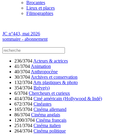
Brocantes
Lieux et places
Filmographies
JC n°443, mai 2026
sommaire - abonnement
236/3704
Acteurs & actrices
41/3704
Animation
40/3704
Anthropocène
30/3704
Archives et conservation
132/3704
Arts plastiques & photo
354/3704
Brève(s)
6/3704
Chercheurs et curieux
414/3704
Ciné américain (Hollywood & Indé)
672/3704
Cinéastes
165/3704
Cinéma allemand
86/3704
Cinéma anglais
1200/3704
Cinéma français
251/3704
Cinéma italien
264/3704
Cinéma politique