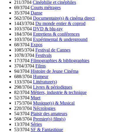
211/3704
Cinéphilie et cinéphiles
69/3704
Courts métrages
35/3704
Danse
562/3704
Documentaire(s) & cinéma direct
1443/3704
Du monde entier & coprod
103/3704
DVD & blu-ray
184/3704
Entretiens & conférences
103/3704
Expérimental & underground
68/3704
Expos
1085/3704
Festival de Cannes
1078/3704
Festivals
17/3704
Filmographies & bibliographies
3704/3704
Films
94/3704
Histoire de Jeune Cinéma
688/3704
Humeur
133/3704
Littérature(s)
298/3704
Livres & périodiques
82/3704
Métiers, industrie & technique
52/3704
Muet
175/3704
Musique(s) & Musical
220/3704
Nécrologies
54/3704
Plaisir des amateurs
568/3704
Premier(s) film(s)
13/3704
Séries
53/3704
SF & Fantastique