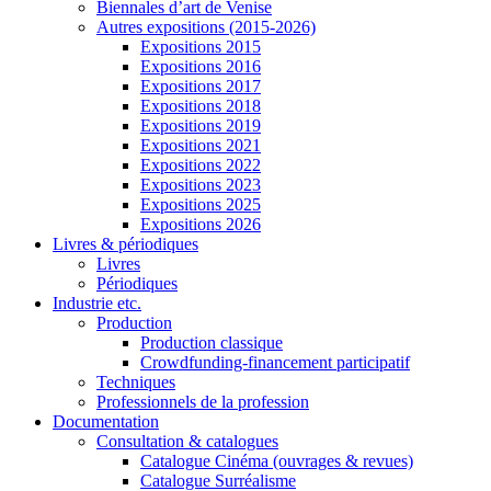
Biennales d’art de Venise
Autres expositions (2015-2026)
Expositions 2015
Expositions 2016
Expositions 2017
Expositions 2018
Expositions 2019
Expositions 2021
Expositions 2022
Expositions 2023
Expositions 2025
Expositions 2026
Livres & périodiques
Livres
Périodiques
Industrie etc.
Production
Production classique
Crowdfunding-financement participatif
Techniques
Professionnels de la profession
Documentation
Consultation & catalogues
Catalogue Cinéma (ouvrages & revues)
Catalogue Surréalisme