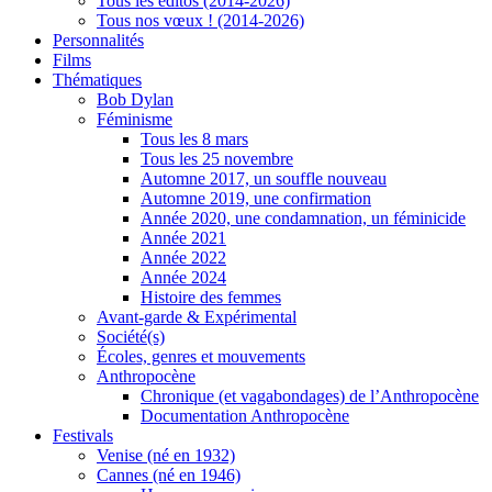
Tous les éditos (2014-2026)
Tous nos vœux ! (2014-2026)
Personnalités
Films
Thématiques
Bob Dylan
Féminisme
Tous les 8 mars
Tous les 25 novembre
Automne 2017, un souffle nouveau
Automne 2019, une confirmation
Année 2020, une condamnation, un féminicide
Année 2021
Année 2022
Année 2024
Histoire des femmes
Avant-garde & Expérimental
Société(s)
Écoles, genres et mouvements
Anthropocène
Chronique (et vagabondages) de l’Anthropocène
Documentation Anthropocène
Festivals
Venise (né en 1932)
Cannes (né en 1946)