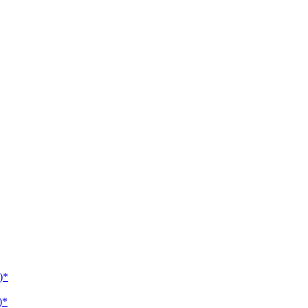
)*
)*