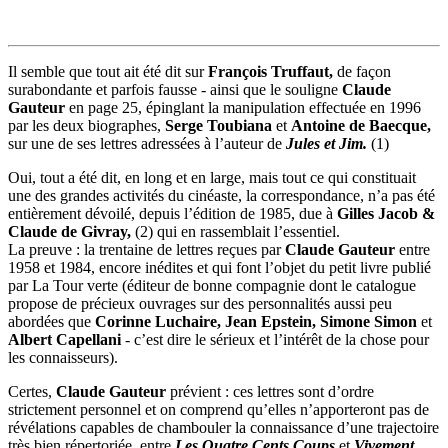
Il semble que tout ait été dit sur
François Truffaut,
de façon
surabondante et parfois fausse - ainsi que le souligne
Claude
Gauteur
en page 25, épinglant la manipulation effectuée en 1996
par les deux biographes,
Serge Toubiana
et
Antoine de Baecque,
sur une de ses lettres adressées à l’auteur de
Jules et Jim.
(1)
Oui, tout a été dit, en long et en large, mais tout ce qui constituait
une des grandes activités du cinéaste, la correspondance, n’a pas été
entièrement dévoilé, depuis l’édition de 1985, due à
Gilles Jacob &
Claude de Givray,
(2) qui en rassemblait l’essentiel.
La preuve : la trentaine de lettres reçues par
Claude Gauteur
entre
1958 et 1984, encore inédites et qui font l’objet du petit livre publié
par La Tour verte (éditeur de bonne compagnie dont le catalogue
propose de précieux ouvrages sur des personnalités aussi peu
abordées que
Corinne Luchaire, Jean Epstein, Simone Simon
et
Albert Capellani
- c’est dire le sérieux et l’intérêt de la chose pour
les connaisseurs).
Certes,
Claude Gauteur
prévient : ces lettres sont d’ordre
strictement personnel et on comprend qu’elles n’apporteront pas de
révélations capables de chambouler la connaissance d’une trajectoire
très bien répertoriée, entre
Les Quatre Cents Coups
et
Vivement