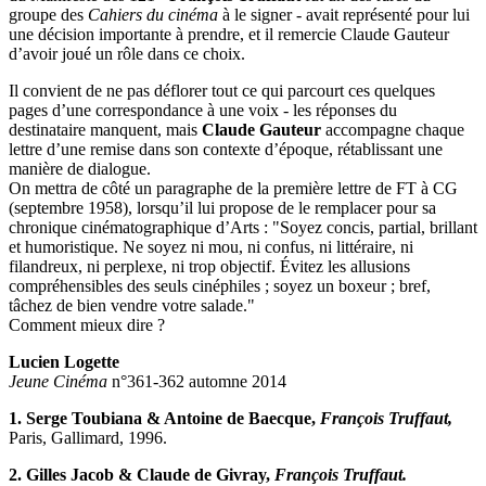
groupe des
Cahiers du cinéma
à le signer - avait représenté pour lui
une décision importante à prendre, et il remercie Claude Gauteur
d’avoir joué un rôle dans ce choix.
Il convient de ne pas déflorer tout ce qui parcourt ces quelques
pages d’une correspondance à une voix - les réponses du
destinataire manquent, mais
Claude Gauteur
accompagne chaque
lettre d’une remise dans son contexte d’époque, rétablissant une
manière de dialogue.
On mettra de côté un paragraphe de la première lettre de FT à CG
(septembre 1958), lorsqu’il lui propose de le remplacer pour sa
chronique cinématographique d’Arts : "Soyez concis, partial, brillant
et humoristique. Ne soyez ni mou, ni confus, ni littéraire, ni
filandreux, ni perplexe, ni trop objectif. Évitez les allusions
compréhensibles des seuls cinéphiles ; soyez un boxeur ; bref,
tâchez de bien vendre votre salade."
Comment mieux dire ?
Lucien Logette
Jeune Cinéma
n°361-362 automne 2014
1.
Serge Toubiana & Antoine de Baecque,
François Truffaut,
Paris, Gallimard, 1996.
2.
Gilles Jacob & Claude de Givray,
François Truffaut.