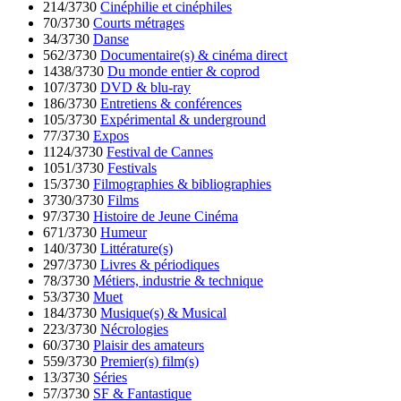
214/3730
Cinéphilie et cinéphiles
70/3730
Courts métrages
34/3730
Danse
562/3730
Documentaire(s) & cinéma direct
1438/3730
Du monde entier & coprod
107/3730
DVD & blu-ray
186/3730
Entretiens & conférences
105/3730
Expérimental & underground
77/3730
Expos
1124/3730
Festival de Cannes
1051/3730
Festivals
15/3730
Filmographies & bibliographies
3730/3730
Films
97/3730
Histoire de Jeune Cinéma
671/3730
Humeur
140/3730
Littérature(s)
297/3730
Livres & périodiques
78/3730
Métiers, industrie & technique
53/3730
Muet
184/3730
Musique(s) & Musical
223/3730
Nécrologies
60/3730
Plaisir des amateurs
559/3730
Premier(s) film(s)
13/3730
Séries
57/3730
SF & Fantastique