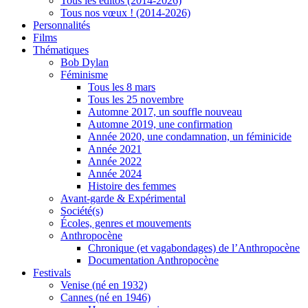
Tous les éditos (2014-2026)
Tous nos vœux ! (2014-2026)
Personnalités
Films
Thématiques
Bob Dylan
Féminisme
Tous les 8 mars
Tous les 25 novembre
Automne 2017, un souffle nouveau
Automne 2019, une confirmation
Année 2020, une condamnation, un féminicide
Année 2021
Année 2022
Année 2024
Histoire des femmes
Avant-garde & Expérimental
Société(s)
Écoles, genres et mouvements
Anthropocène
Chronique (et vagabondages) de l’Anthropocène
Documentation Anthropocène
Festivals
Venise (né en 1932)
Cannes (né en 1946)