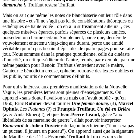
dimanche !,
Truffaut restera Truffaut.
Mais on sait que même les notes de blanchisserie ont leur rôle dans
une histoire - et s’il ne s’agit pas ici de considérations théoriques ou
esthétiques de haute volée - on en a lu suffisamment ailleurs -, ces
quelques missives éparses, parfois séparées de plusieurs années,
possèdent un charme certain. Simplement, parce que, derrière le
vouvoiement entretenu vingt-cinq ans durant, perce une amitié
véritable qui n’a pas besoin d’épistoles de quatre pages pour se faire
jour. Nous sommes dans la pratique quotidienne, celle du cinéaste
d’un côté, du critique-éditeur de l’autre, réunis, par exemple, par une
même passion pour Renoir. Truffaut s’entretient avec le maître,
Gauteur le bénédictin creuse, épluche, retrouve des textes oubliés et
les publie, nourris de commentaires définitifs.
Pour qui s’intéresse aux premières manifestations de la Nouvelle
Vague, les premières lettres sont pleines d’enseignements. On
apprend - sans doute l’avait-on su mais on l’avait oublié - qu’en
1960,
Éric Rohmer
devait tourner
Une femme douce,
(3),
Marcel
Ophuls,
Les Platanes
(?) et
François Truffaut,
Un été en Brière
(avec Anita Ekberg !), et que
Jean-Pierre Léaud,
grâce "aux
libéralités de sa marraine de guerre", allait pouvoir interpréter
Boulevard
de
Julien Duvivier
de façon brechtienne ("il ne sera pas
un puceau, il jouera un puceau"). On apprend aussi que la signature
du Manifeste des 121 -
François Truffaut
fut un des rares du