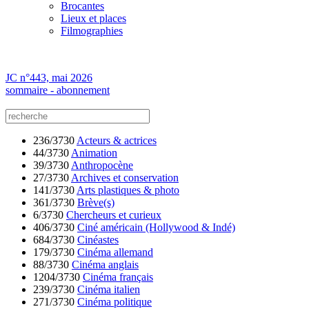
Brocantes
Lieux et places
Filmographies
JC n°443, mai 2026
sommaire - abonnement
236/3730
Acteurs & actrices
44/3730
Animation
39/3730
Anthropocène
27/3730
Archives et conservation
141/3730
Arts plastiques & photo
361/3730
Brève(s)
6/3730
Chercheurs et curieux
406/3730
Ciné américain (Hollywood & Indé)
684/3730
Cinéastes
179/3730
Cinéma allemand
88/3730
Cinéma anglais
1204/3730
Cinéma français
239/3730
Cinéma italien
271/3730
Cinéma politique