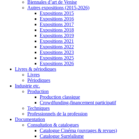
Biennales d’art de Venise
Autres expositions (2015-2026)
Expositions 2015
Expositions 2016
Expositions 2017
Expositions 2018
Expositions 2019
Expositions 2021
Expositions 2022
Expositions 2023
Expositions 2025
Expositions 2026
Livres & périodiques
Livres
Périodiques
Industrie etc.
Production
Production classique
Crowdfunding-financement participatif
Techniques
Professionnels de la profession
Documentation
Consultation & catalogues
Catalogue Cinéma (ouvrages & revues)
Catalogue Surréalisme