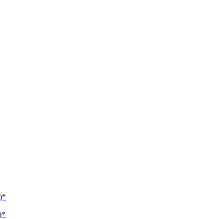
)*
)*