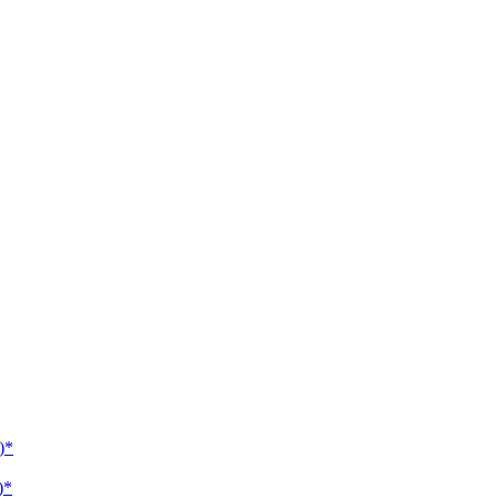
)*
)*