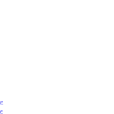
)*
)*