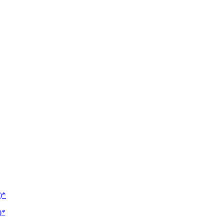
)*
)*