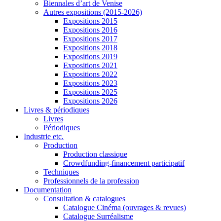
Biennales d’art de Venise
Autres expositions (2015-2026)
Expositions 2015
Expositions 2016
Expositions 2017
Expositions 2018
Expositions 2019
Expositions 2021
Expositions 2022
Expositions 2023
Expositions 2025
Expositions 2026
Livres & périodiques
Livres
Périodiques
Industrie etc.
Production
Production classique
Crowdfunding-financement participatif
Techniques
Professionnels de la profession
Documentation
Consultation & catalogues
Catalogue Cinéma (ouvrages & revues)
Catalogue Surréalisme