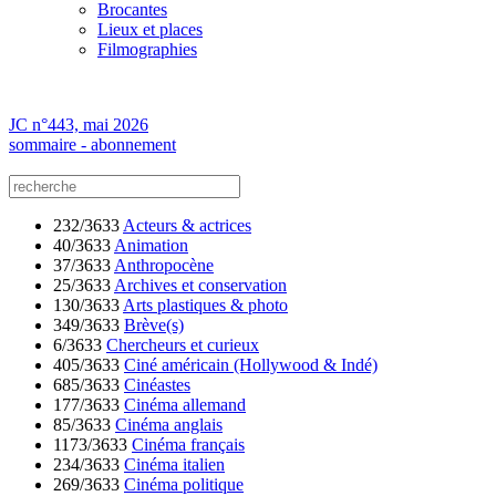
Brocantes
Lieux et places
Filmographies
JC n°443, mai 2026
sommaire - abonnement
232/3633
Acteurs & actrices
40/3633
Animation
37/3633
Anthropocène
25/3633
Archives et conservation
130/3633
Arts plastiques & photo
349/3633
Brève(s)
6/3633
Chercheurs et curieux
405/3633
Ciné américain (Hollywood & Indé)
685/3633
Cinéastes
177/3633
Cinéma allemand
85/3633
Cinéma anglais
1173/3633
Cinéma français
234/3633
Cinéma italien
269/3633
Cinéma politique