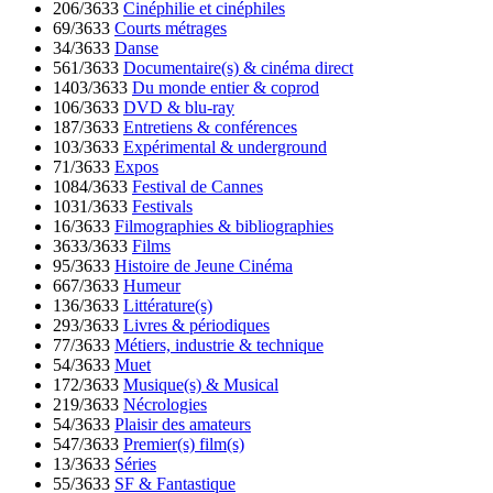
206/3633
Cinéphilie et cinéphiles
69/3633
Courts métrages
34/3633
Danse
561/3633
Documentaire(s) & cinéma direct
1403/3633
Du monde entier & coprod
106/3633
DVD & blu-ray
187/3633
Entretiens & conférences
103/3633
Expérimental & underground
71/3633
Expos
1084/3633
Festival de Cannes
1031/3633
Festivals
16/3633
Filmographies & bibliographies
3633/3633
Films
95/3633
Histoire de Jeune Cinéma
667/3633
Humeur
136/3633
Littérature(s)
293/3633
Livres & périodiques
77/3633
Métiers, industrie & technique
54/3633
Muet
172/3633
Musique(s) & Musical
219/3633
Nécrologies
54/3633
Plaisir des amateurs
547/3633
Premier(s) film(s)
13/3633
Séries
55/3633
SF & Fantastique