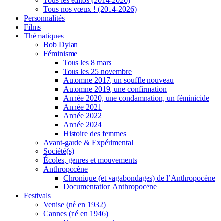
Tous les éditos (2014-2026)
Tous nos vœux ! (2014-2026)
Personnalités
Films
Thématiques
Bob Dylan
Féminisme
Tous les 8 mars
Tous les 25 novembre
Automne 2017, un souffle nouveau
Automne 2019, une confirmation
Année 2020, une condamnation, un féminicide
Année 2021
Année 2022
Année 2024
Histoire des femmes
Avant-garde & Expérimental
Société(s)
Écoles, genres et mouvements
Anthropocène
Chronique (et vagabondages) de l’Anthropocène
Documentation Anthropocène
Festivals
Venise (né en 1932)
Cannes (né en 1946)