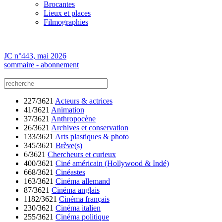
Brocantes
Lieux et places
Filmographies
JC n°443, mai 2026
sommaire - abonnement
227/3621
Acteurs & actrices
41/3621
Animation
37/3621
Anthropocène
26/3621
Archives et conservation
133/3621
Arts plastiques & photo
345/3621
Brève(s)
6/3621
Chercheurs et curieux
400/3621
Ciné américain (Hollywood & Indé)
668/3621
Cinéastes
163/3621
Cinéma allemand
87/3621
Cinéma anglais
1182/3621
Cinéma français
230/3621
Cinéma italien
255/3621
Cinéma politique