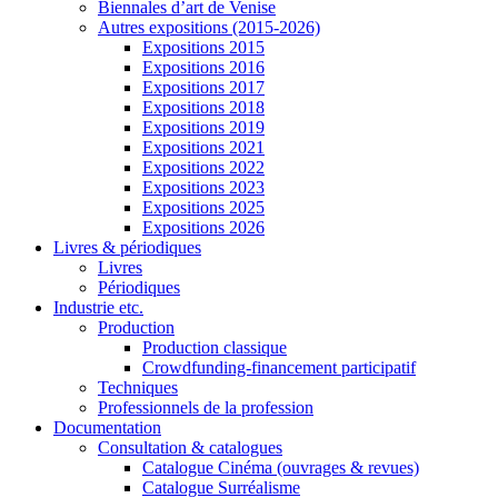
Biennales d’art de Venise
Autres expositions (2015-2026)
Expositions 2015
Expositions 2016
Expositions 2017
Expositions 2018
Expositions 2019
Expositions 2021
Expositions 2022
Expositions 2023
Expositions 2025
Expositions 2026
Livres & périodiques
Livres
Périodiques
Industrie etc.
Production
Production classique
Crowdfunding-financement participatif
Techniques
Professionnels de la profession
Documentation
Consultation & catalogues
Catalogue Cinéma (ouvrages & revues)
Catalogue Surréalisme