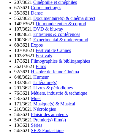
207/3621
Cinéphilie et cinéphiles
67/3621
Courts métrages
35/3621
Danse
552/3621
Documentaire(s) & cinéma direct
1409/3621
Du monde entier & coprod
107/3621
DVD & blu-ray
180/3621
Entretiens & conférences
100/3621
Expérimental & underground
68/3621
Expos
1070/3621
Festival de Cannes
1028/3621
Festivals
17/3621
Filmographies & bibliographies
3621/3621
Films
92/3621
Histoire de Jeune Cinéma
648/3621
Humeur
133/3621
Littérature(s)
291/3621
Livres & périodiques
76/3621
Métiers, industrie & technique
53/3621
Muet
171/3621
Musique(s) & Musical
216/3621
Nécrologies
54/3621
Plaisir des amateurs
547/3621
Premier(s) film(s)
13/3621
Séries
54/3621
SF & Fantastique