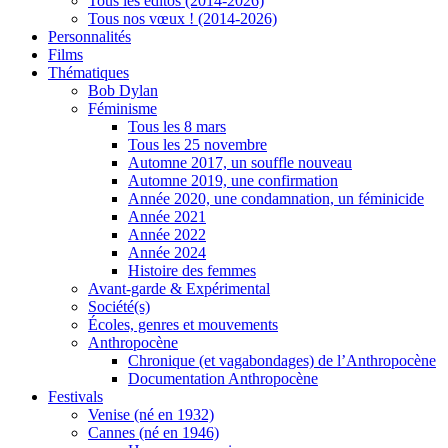
Tous les éditos (2014-2026)
Tous nos vœux ! (2014-2026)
Personnalités
Films
Thématiques
Bob Dylan
Féminisme
Tous les 8 mars
Tous les 25 novembre
Automne 2017, un souffle nouveau
Automne 2019, une confirmation
Année 2020, une condamnation, un féminicide
Année 2021
Année 2022
Année 2024
Histoire des femmes
Avant-garde & Expérimental
Société(s)
Écoles, genres et mouvements
Anthropocène
Chronique (et vagabondages) de l’Anthropocène
Documentation Anthropocène
Festivals
Venise (né en 1932)
Cannes (né en 1946)