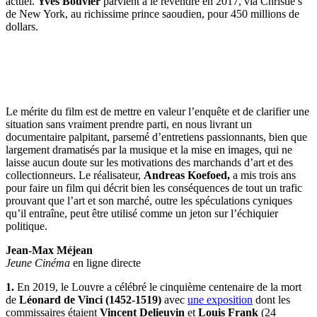
actuel.
Yves Bouvier
parvient à le revendre en 2017, via Christie’s
de New York, au richissime prince saoudien, pour 450 millions de
dollars.
Le mérite du film est de mettre en valeur l’enquête et de clarifier une
situation sans vraiment prendre parti, en nous livrant un
documentaire palpitant, parsemé d’entretiens passionnants, bien que
largement dramatisés par la musique et la mise en images, qui ne
laisse aucun doute sur les motivations des marchands d’art et des
collectionneurs. Le réalisateur,
Andreas Koefoed,
a mis trois ans
pour faire un film qui décrit bien les conséquences de tout un trafic
prouvant que l’art et son marché, outre les spéculations cyniques
qu’il entraîne, peut être utilisé comme un jeton sur l’échiquier
politique.
Jean-Max Méjean
Jeune Cinéma
en ligne directe
1.
En 2019, le Louvre a célébré le cinquième centenaire de la mort
de
Léonard de Vinci (1452-1519)
avec
une exposition
dont les
commissaires étaient
Vincent Delieuvin
et
Louis Frank
(24