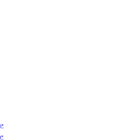
)*
)*