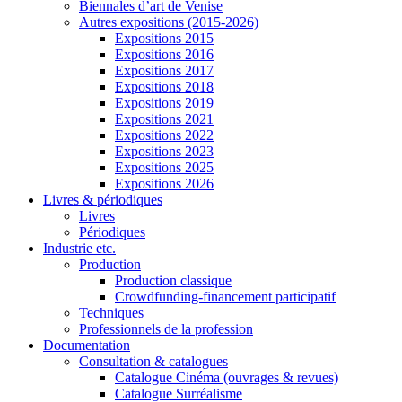
Biennales d’art de Venise
Autres expositions (2015-2026)
Expositions 2015
Expositions 2016
Expositions 2017
Expositions 2018
Expositions 2019
Expositions 2021
Expositions 2022
Expositions 2023
Expositions 2025
Expositions 2026
Livres & périodiques
Livres
Périodiques
Industrie etc.
Production
Production classique
Crowdfunding-financement participatif
Techniques
Professionnels de la profession
Documentation
Consultation & catalogues
Catalogue Cinéma (ouvrages & revues)
Catalogue Surréalisme