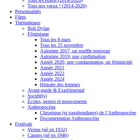
Tous les éditos (2014-2026)
Tous nos vœux ! (2014-2026)
Personnalités
Films
Thématiques
Bob Dylan
Féminisme
Tous les 8 mars
Tous les 25 novembre
Automne 2017, un souffle nouveau
Automne 2019, une confirmation
Année 2020, une condamnation, un féminicide
Année 2021
Année 2022
Année 2024
Histoire des femmes
Avant-garde & Expérimental
Société(s)
Écoles, genres et mouvements
Anthropocène
Chronique (et vagabondages) de l’Anthropocène
Documentation Anthropocène
Festivals
Venise (né en 1932)
Cannes (né en 1946)