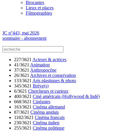
Brocantes
Lieux et places
Filmographies
JC n°443, mai 2026
sommaire - abonnement
227/3621
Acteurs & actrices
41/3621
Animation
37/3621
Anthropocène
26/3621
Archives et conservation
133/3621
Arts plastiques & photo
345/3621
Brève(s)
6/3621
Chercheurs et curieux
400/3621
Ciné américain (Hollywood & Indé)
668/3621
Cinéastes
163/3621
Cinéma allemand
87/3621
Cinéma anglais
1182/3621
Cinéma français
230/3621
Cinéma italien
255/3621
Cinéma politique