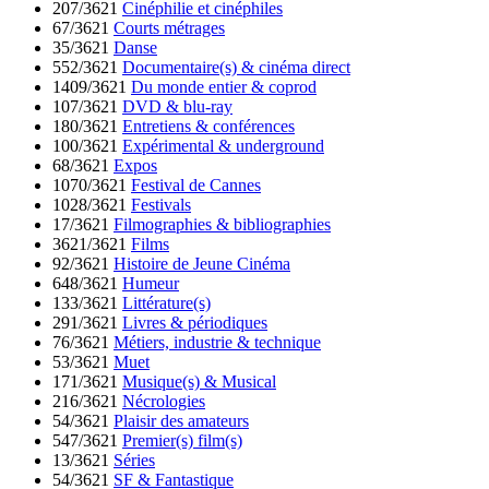
207/3621
Cinéphilie et cinéphiles
67/3621
Courts métrages
35/3621
Danse
552/3621
Documentaire(s) & cinéma direct
1409/3621
Du monde entier & coprod
107/3621
DVD & blu-ray
180/3621
Entretiens & conférences
100/3621
Expérimental & underground
68/3621
Expos
1070/3621
Festival de Cannes
1028/3621
Festivals
17/3621
Filmographies & bibliographies
3621/3621
Films
92/3621
Histoire de Jeune Cinéma
648/3621
Humeur
133/3621
Littérature(s)
291/3621
Livres & périodiques
76/3621
Métiers, industrie & technique
53/3621
Muet
171/3621
Musique(s) & Musical
216/3621
Nécrologies
54/3621
Plaisir des amateurs
547/3621
Premier(s) film(s)
13/3621
Séries
54/3621
SF & Fantastique