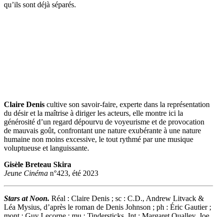
qu’ils sont déjà séparés.
Claire Denis
cultive son savoir-faire, experte dans la représentation
du désir et la maîtrise à diriger les acteurs, elle montre ici la
générosité d’un regard dépourvu de voyeurisme et de provocation
de mauvais goût, confrontant une nature exubérante à une nature
humaine non moins excessive, le tout rythmé par une musique
voluptueuse et languissante.
Gisèle Breteau Skira
Jeune Cinéma
n°423, été 2023
Stars at Noon.
Réal : Claire Denis ; sc : C.D., Andrew Litvack &
Léa Mysius, d’après le roman de Denis Johnson ; ph : Éric Gautier ;
mont : Guy Lecorne ; mu : Tindersticks. Int : Margaret Qualley, Joe