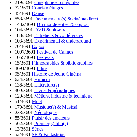
219/3691
Cinéphilie et cinéphiles
72/3691
Courts métrages
35/3691
Danse
558/3691
Documentaire(s) & cinéma direct
1432/3691
Du monde entier & coprod
104/3691
DVD & blu-ray
188/3691
Entretiens & conférences
103/3691
Expérimental & underground
70/3691
Expos
1097/3691
Festival de Cannes
1055/3691
Festivals
15/3691
Filmographies & bibliographies
3691/3691
Films
95/3691
Histoire de Jeune Cinéma
624/3691
Humeur
136/3691
Littérature(s)
309/3691
Livres & périodiques
129/3691
Métiers, industrie & technique
51/3691
Muet
179/3691
Musique(s) & Musical
233/3691
Nécrologies
55/3691
Plaisir des amateurs
562/3691
Premier(s) film(s)
13/3691
Séries
52/3691
SF & Fantastique