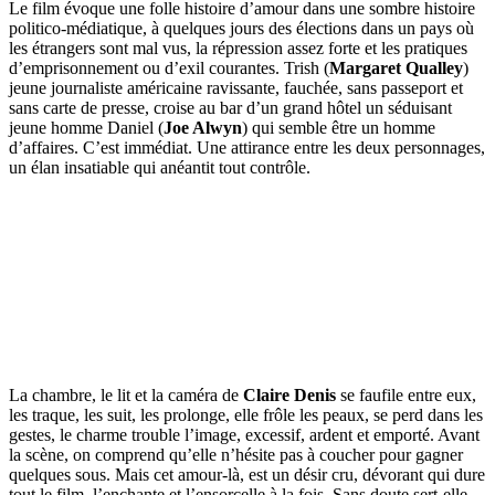
Le film évoque une folle histoire d’amour dans une sombre histoire
politico-médiatique, à quelques jours des élections dans un pays où
les étrangers sont mal vus, la répression assez forte et les pratiques
d’emprisonnement ou d’exil courantes. Trish (
Margaret Qualley
)
jeune journaliste américaine ravissante, fauchée, sans passeport et
sans carte de presse, croise au bar d’un grand hôtel un séduisant
jeune homme Daniel (
Joe Alwyn
) qui semble être un homme
d’affaires. C’est immédiat. Une attirance entre les deux personnages,
un élan insatiable qui anéantit tout contrôle.
La chambre, le lit et la caméra de
Claire Denis
se faufile entre eux,
les traque, les suit, les prolonge, elle frôle les peaux, se perd dans les
gestes, le charme trouble l’image, excessif, ardent et emporté. Avant
la scène, on comprend qu’elle n’hésite pas à coucher pour gagner
quelques sous. Mais cet amour-là, est un désir cru, dévorant qui dure
tout le film, l’enchante et l’ensorcelle à la fois. Sans doute sert-elle