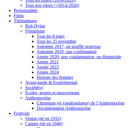
Tous les éditos (2014-2026)
Tous nos vœux ! (2014-2026)
Personnalités
Films
Thématiques
Bob Dylan
Féminisme
Tous les 8 mars
Tous les 25 novembre
Automne 2017, un souffle nouveau
Automne 2019, une confirmation
Année 2020, une condamnation, un féminicide
Année 2021
Année 2022
Année 2024
Histoire des femmes
Avant-garde & Expérimental
Société(s)
Écoles, genres et mouvements
Anthropocène
Chronique (et vagabondages) de l’Anthropocène
Documentation Anthropocène
Festivals
Venise (né en 1932)
Cannes (né en 1946)