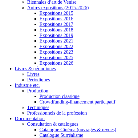
Biennales d’art de Venise
Autres expositions (2015-2026)
Expositions 2015
Expositions 2016
Expositions 2017
Expositions 2018
Expositions 2019
Expositions 2021
Expositions 2022
Expositions 2023
Expositions 2025
Expositions 2026
Livres & périodiques
Livres
Périodiques
Industrie etc.
Production
Production classique
Crowdfunding-financement participatif
Techniques
Professionnels de la profession
Documentation
Consultation & catalogues
Catalogue Cinéma (ouvrages & revues)
Catalogue Surréalisme