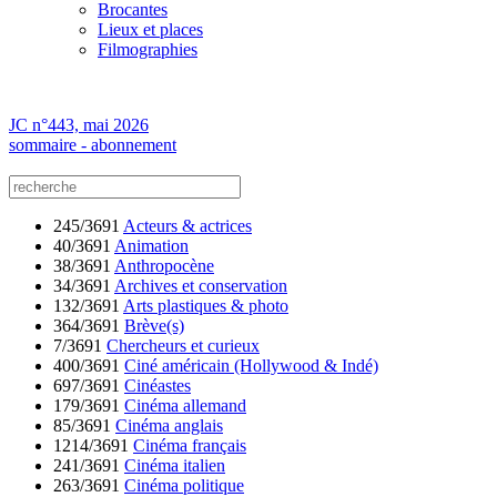
Brocantes
Lieux et places
Filmographies
JC n°443, mai 2026
sommaire - abonnement
245/3691
Acteurs & actrices
40/3691
Animation
38/3691
Anthropocène
34/3691
Archives et conservation
132/3691
Arts plastiques & photo
364/3691
Brève(s)
7/3691
Chercheurs et curieux
400/3691
Ciné américain (Hollywood & Indé)
697/3691
Cinéastes
179/3691
Cinéma allemand
85/3691
Cinéma anglais
1214/3691
Cinéma français
241/3691
Cinéma italien
263/3691
Cinéma politique