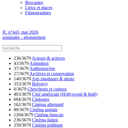
Brocantes
Lieux et places
Filmographies
JC n°443, mai 2026
sommaire - abonnement
236/3679
Acteurs & actrices
43/3679
Animation
37/3679
Anthropocène
27/3679
Archives et conservation
140/3679
Arts plastiques & photo
353/3679
Brève(s)
6/3679
Chercheurs et curieux
403/3679
Ciné américain (Hollywood & Indé)
694/3679
Cinéastes
162/3679
Cinéma allemand
89/3679
Cinéma anglais
1204/3679
Cinéma français
236/3679
Cinéma italien
259/3679
Cinéma politique