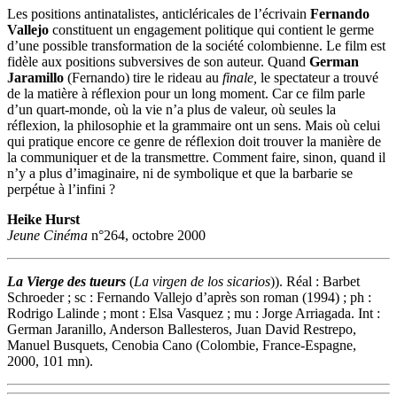
Les positions antinatalistes, anticléricales de l’écrivain
Fernando
Vallejo
constituent un engagement politique qui contient le germe
d’une possible transformation de la société colombienne. Le film est
fidèle aux positions subversives de son auteur. Quand
German
Jaramillo
(Fernando) tire le rideau au
finale,
le spectateur a trouvé
de la matière à réflexion pour un long moment. Car ce film parle
d’un quart-monde, où la vie n’a plus de valeur, où seules la
réflexion, la philosophie et la grammaire ont un sens. Mais où celui
qui pratique encore ce genre de réflexion doit trouver la manière de
la communiquer et de la transmettre. Comment faire, sinon, quand il
n’y a plus d’imaginaire, ni de symbolique et que la barbarie se
perpétue à l’infini ?
Heike Hurst
Jeune Cinéma
n°264, octobre 2000
La Vierge des tueurs
(
La virgen de los sicarios
)). Réal : Barbet
Schroeder ; sc : Fernando Vallejo d’après son roman (1994) ; ph :
Rodrigo Lalinde ; mont : Elsa Vasquez ; mu : Jorge Arriagada. Int :
German Jaranillo, Anderson Ballesteros, Juan David Restrepo,
Manuel Busquets, Cenobia Cano (Colombie, France-Espagne,
2000, 101 mn).