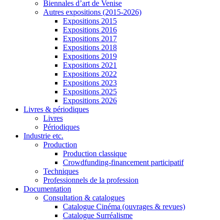
Biennales d’art de Venise
Autres expositions (2015-2026)
Expositions 2015
Expositions 2016
Expositions 2017
Expositions 2018
Expositions 2019
Expositions 2021
Expositions 2022
Expositions 2023
Expositions 2025
Expositions 2026
Livres & périodiques
Livres
Périodiques
Industrie etc.
Production
Production classique
Crowdfunding-financement participatif
Techniques
Professionnels de la profession
Documentation
Consultation & catalogues
Catalogue Cinéma (ouvrages & revues)
Catalogue Surréalisme