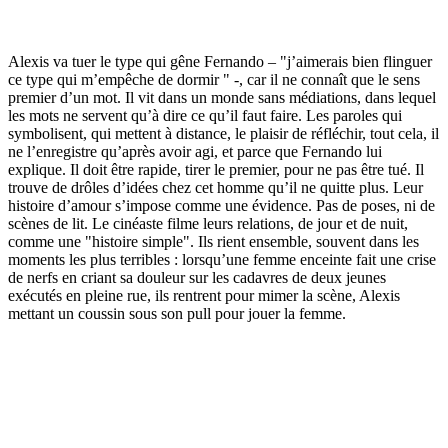
Alexis va tuer le type qui gêne Fernando – "j’aimerais bien flinguer
ce type qui m’empêche de dormir " -, car il ne connaît que le sens
premier d’un mot. Il vit dans un monde sans médiations, dans lequel
les mots ne servent qu’à dire ce qu’il faut faire. Les paroles qui
symbolisent, qui mettent à distance, le plaisir de réfléchir, tout cela, il
ne l’enregistre qu’après avoir agi, et parce que Fernando lui
explique. Il doit être rapide, tirer le premier, pour ne pas être tué. Il
trouve de drôles d’idées chez cet homme qu’il ne quitte plus. Leur
histoire d’amour s’impose comme une évidence. Pas de poses, ni de
scènes de lit. Le cinéaste filme leurs relations, de jour et de nuit,
comme une "histoire simple". Ils rient ensemble, souvent dans les
moments les plus terribles : lorsqu’une femme enceinte fait une crise
de nerfs en criant sa douleur sur les cadavres de deux jeunes
exécutés en pleine rue, ils rentrent pour mimer la scène, Alexis
mettant un coussin sous son pull pour jouer la femme.