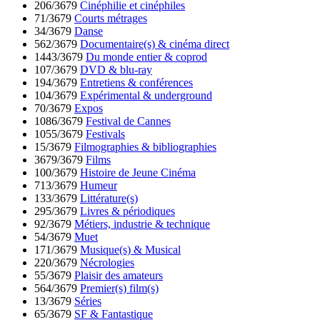
206/3679
Cinéphilie et cinéphiles
71/3679
Courts métrages
34/3679
Danse
562/3679
Documentaire(s) & cinéma direct
1443/3679
Du monde entier & coprod
107/3679
DVD & blu-ray
194/3679
Entretiens & conférences
104/3679
Expérimental & underground
70/3679
Expos
1086/3679
Festival de Cannes
1055/3679
Festivals
15/3679
Filmographies & bibliographies
3679/3679
Films
100/3679
Histoire de Jeune Cinéma
713/3679
Humeur
133/3679
Littérature(s)
295/3679
Livres & périodiques
92/3679
Métiers, industrie & technique
54/3679
Muet
171/3679
Musique(s) & Musical
220/3679
Nécrologies
55/3679
Plaisir des amateurs
564/3679
Premier(s) film(s)
13/3679
Séries
65/3679
SF & Fantastique