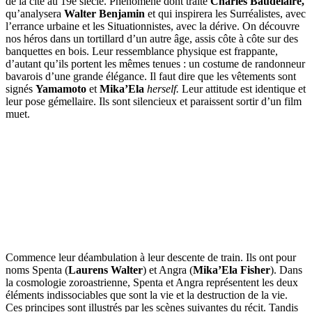
de la cité au 19e siècle. Phénomène dont traite
Charles Baudelaire,
qu’analysera
Walter Benjamin
et qui inspirera les Surréalistes, avec
l’errance urbaine et les Situationnistes, avec la dérive. On découvre
nos héros dans un tortillard d’un autre âge, assis côte à côte sur des
banquettes en bois. Leur ressemblance physique est frappante,
d’autant qu’ils portent les mêmes tenues : un costume de randonneur
bavarois d’une grande élégance. Il faut dire que les vêtements sont
signés
Yamamoto
et
Mika’Ela
herself.
Leur attitude est identique et
leur pose gémellaire. Ils sont silencieux et paraissent sortir d’un film
muet.
Commence leur déambulation à leur descente de train. Ils ont pour
noms Spenta (
Laurens Walter
) et Angra (
Mika’Ela Fisher
). Dans
la cosmologie zoroastrienne, Spenta et Angra représentent les deux
éléments indissociables que sont la vie et la destruction de la vie.
Ces principes sont illustrés par les scènes suivantes du récit. Tandis