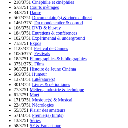
210/3751
Cinéphilie et cinéphiles
67/3751
Courts métrages
34/3751
Danse
567/3751
Documentaire(s) & cinéma direct
1461/3751
Du monde entier & coprod
106/3751
DVD & blu-ray
184/3751
Entretiens & conférences
102/3751
Expérimental & underground
71/3751
Expos
1123/3751
Festival de Cannes
1080/3751
Festivals
18/3751
Filmographies & bibliographies
3751/3751
Films
96/3751
Histoire de Jeune Cinéma
669/3751
Humeur
137/3751
Littérature(s)
301/3751
Livres & périodiques
77/3751
Métiers, industrie & technique
61/3751
Muet
171/3751
Musique(s) & Musical
224/3751
Nécrologies
55/3751
Plaisir des amateurs
571/3751
Premier(s) film(s)
13/3751
Séries
58/3751
SF & Fantastique