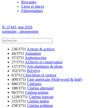
Brocantes
Lieux et places
Filmographies
JC n°443, mai 2026
sommaire - abonnement
236/3751
Acteurs & actrices
44/3751
Animation
37/3751
Anthropocène
27/3751
Archives et conservation
137/3751
Arts plastiques & photo
352/3751
Brève(s)
6/3751
Chercheurs et curieux
409/3751
Ciné américain (Hollywood & Indé)
686/3751
Cinéastes
188/3751
Cinéma allemand
96/3751
Cinéma anglais
1228/3751
Cinéma français
233/3751
Cinéma italien
258/3751
Cinéma politique