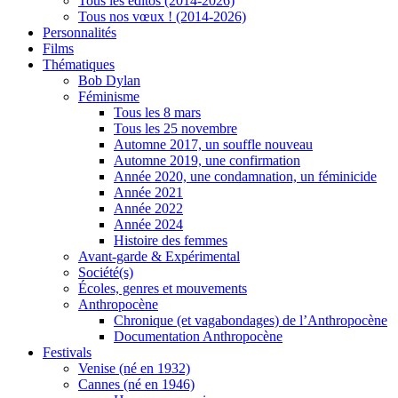
Tous les éditos (2014-2026)
Tous nos vœux ! (2014-2026)
Personnalités
Films
Thématiques
Bob Dylan
Féminisme
Tous les 8 mars
Tous les 25 novembre
Automne 2017, un souffle nouveau
Automne 2019, une confirmation
Année 2020, une condamnation, un féminicide
Année 2021
Année 2022
Année 2024
Histoire des femmes
Avant-garde & Expérimental
Société(s)
Écoles, genres et mouvements
Anthropocène
Chronique (et vagabondages) de l’Anthropocène
Documentation Anthropocène
Festivals
Venise (né en 1932)
Cannes (né en 1946)