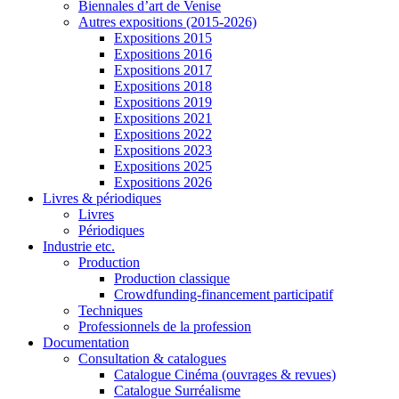
Biennales d’art de Venise
Autres expositions (2015-2026)
Expositions 2015
Expositions 2016
Expositions 2017
Expositions 2018
Expositions 2019
Expositions 2021
Expositions 2022
Expositions 2023
Expositions 2025
Expositions 2026
Livres & périodiques
Livres
Périodiques
Industrie etc.
Production
Production classique
Crowdfunding-financement participatif
Techniques
Professionnels de la profession
Documentation
Consultation & catalogues
Catalogue Cinéma (ouvrages & revues)
Catalogue Surréalisme