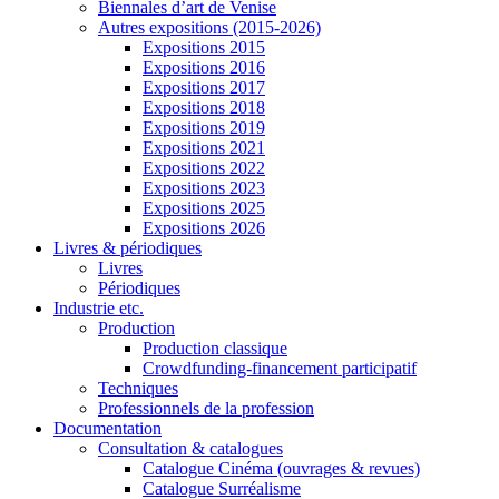
Biennales d’art de Venise
Autres expositions (2015-2026)
Expositions 2015
Expositions 2016
Expositions 2017
Expositions 2018
Expositions 2019
Expositions 2021
Expositions 2022
Expositions 2023
Expositions 2025
Expositions 2026
Livres & périodiques
Livres
Périodiques
Industrie etc.
Production
Production classique
Crowdfunding-financement participatif
Techniques
Professionnels de la profession
Documentation
Consultation & catalogues
Catalogue Cinéma (ouvrages & revues)
Catalogue Surréalisme