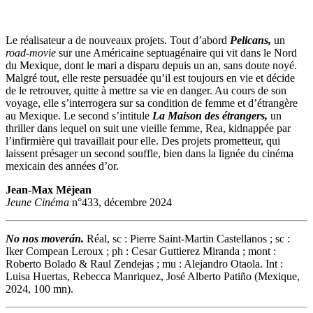
Le réalisateur a de nouveaux projets. Tout d’abord
Pelicans,
un
road-movie
sur une Américaine septuagénaire qui vit dans le Nord
du Mexique, dont le mari a disparu depuis un an, sans doute noyé.
Malgré tout, elle reste persuadée qu’il est toujours en vie et décide
de le retrouver, quitte à mettre sa vie en danger. Au cours de son
voyage, elle s’interrogera sur sa condition de femme et d’étrangère
au Mexique. Le second s’intitule
La Maison des étrangers,
un
thriller dans lequel on suit une vieille femme, Rea, kidnappée par
l’infirmière qui travaillait pour elle. Des projets prometteur, qui
laissent présager un second souffle, bien dans la lignée du cinéma
mexicain des années d’or.
Jean-Max Méjean
Jeune Cinéma
n°433, décembre 2024
No nos moverán.
Réal, sc : Pierre Saint-Martin Castellanos ; sc :
Iker Compean Leroux ; ph : Cesar Guttierez Miranda ; mont :
Roberto Bolado & Raul Zendejas ; mu : Alejandro Otaola. Int :
Luisa Huertas, Rebecca Manriquez, José Alberto Patiño (Mexique,
2024, 100 mn).