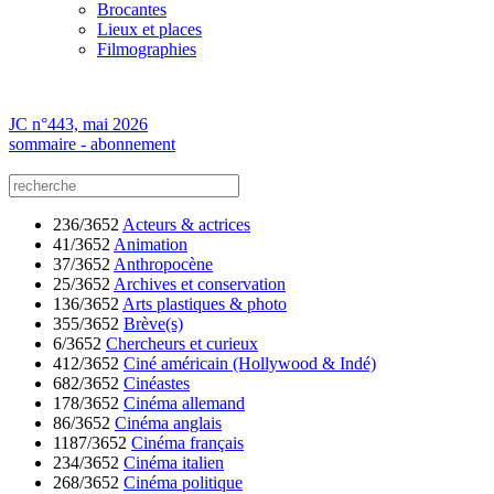
Brocantes
Lieux et places
Filmographies
JC n°443, mai 2026
sommaire - abonnement
236/3652
Acteurs & actrices
41/3652
Animation
37/3652
Anthropocène
25/3652
Archives et conservation
136/3652
Arts plastiques & photo
355/3652
Brève(s)
6/3652
Chercheurs et curieux
412/3652
Ciné américain (Hollywood & Indé)
682/3652
Cinéastes
178/3652
Cinéma allemand
86/3652
Cinéma anglais
1187/3652
Cinéma français
234/3652
Cinéma italien
268/3652
Cinéma politique