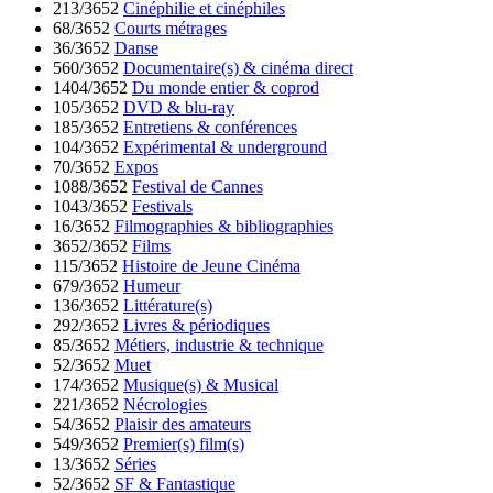
213/3652
Cinéphilie et cinéphiles
68/3652
Courts métrages
36/3652
Danse
560/3652
Documentaire(s) & cinéma direct
1404/3652
Du monde entier & coprod
105/3652
DVD & blu-ray
185/3652
Entretiens & conférences
104/3652
Expérimental & underground
70/3652
Expos
1088/3652
Festival de Cannes
1043/3652
Festivals
16/3652
Filmographies & bibliographies
3652/3652
Films
115/3652
Histoire de Jeune Cinéma
679/3652
Humeur
136/3652
Littérature(s)
292/3652
Livres & périodiques
85/3652
Métiers, industrie & technique
52/3652
Muet
174/3652
Musique(s) & Musical
221/3652
Nécrologies
54/3652
Plaisir des amateurs
549/3652
Premier(s) film(s)
13/3652
Séries
52/3652
SF & Fantastique