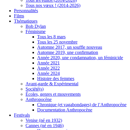
Tous les éditos (2014-2026)
Tous nos vœux ! (2014-2026)
Personnalités
Films
Thématiques
Bob Dylan
Féminisme
Tous les 8 mars
Tous les 25 novembre
Automne 2017, un souffle nouveau
Automne 2019, une confirmation
Année 2020, une condamnation, un féminicide
Année 2021
Année 2022
Année 2024
Histoire des femmes
Avant-garde & Expérimental
Société(s)
Écoles, genres et mouvements
Anthropocène
Chronique (et vagabondages) de l’Anthropocène
Documentation Anthropocène
Festivals
Venise (né en 1932)
Cannes (né en 1946)