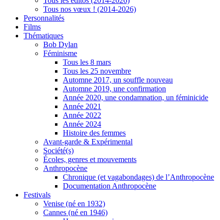
Tous les éditos (2014-2026)
Tous nos vœux ! (2014-2026)
Personnalités
Films
Thématiques
Bob Dylan
Féminisme
Tous les 8 mars
Tous les 25 novembre
Automne 2017, un souffle nouveau
Automne 2019, une confirmation
Année 2020, une condamnation, un féminicide
Année 2021
Année 2022
Année 2024
Histoire des femmes
Avant-garde & Expérimental
Société(s)
Écoles, genres et mouvements
Anthropocène
Chronique (et vagabondages) de l’Anthropocène
Documentation Anthropocène
Festivals
Venise (né en 1932)
Cannes (né en 1946)