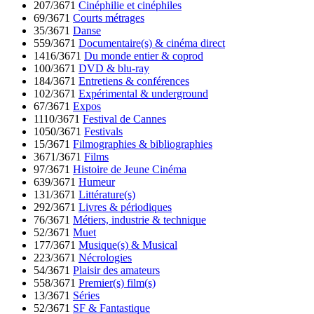
207/3671
Cinéphilie et cinéphiles
69/3671
Courts métrages
35/3671
Danse
559/3671
Documentaire(s) & cinéma direct
1416/3671
Du monde entier & coprod
100/3671
DVD & blu-ray
184/3671
Entretiens & conférences
102/3671
Expérimental & underground
67/3671
Expos
1110/3671
Festival de Cannes
1050/3671
Festivals
15/3671
Filmographies & bibliographies
3671/3671
Films
97/3671
Histoire de Jeune Cinéma
639/3671
Humeur
131/3671
Littérature(s)
292/3671
Livres & périodiques
76/3671
Métiers, industrie & technique
52/3671
Muet
177/3671
Musique(s) & Musical
223/3671
Nécrologies
54/3671
Plaisir des amateurs
558/3671
Premier(s) film(s)
13/3671
Séries
52/3671
SF & Fantastique