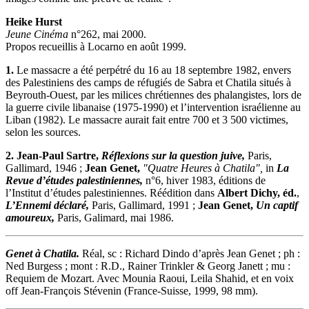
Heike Hurst
Jeune Cinéma
n°262, mai 2000.
Propos recueillis à Locarno en août 1999.
1.
Le massacre a été perpétré du 16 au 18 septembre 1982, envers
des Palestiniens des camps de réfugiés de Sabra et Chatila situés à
Beyrouth-Ouest, par les milices chrétiennes des phalangistes, lors de
la guerre civile libanaise (1975-1990) et l’intervention israélienne au
Liban (1982). Le massacre aurait fait entre 700 et 3 500 victimes,
selon les sources.
2.
Jean-Paul Sartre,
Réflexions sur la question juive,
Paris,
Gallimard, 1946 ;
Jean Genet,
"Quatre Heures à Chatila",
in
La
Revue d’études palestiniennes,
n°6, hiver 1983, éditions de
l’Institut d’études palestiniennes. Réédition dans
Albert Dichy, éd.
,
L’Ennemi déclaré,
Paris, Gallimard, 1991 ;
Jean Genet,
Un captif
amoureux,
Paris, Galimard, mai 1986.
Genet à Chatila.
Réal, sc : Richard Dindo d’après Jean Genet ; ph :
Ned Burgess ; mont : R.D., Rainer Trinkler & Georg Janett ; mu :
Requiem de Mozart. Avec Mounia Raoui, Leila Shahid, et en voix
off Jean-François Stévenin (France-Suisse, 1999, 98 mm).