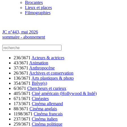
Brocantes
Lieux et places
Filmographies
JC n°443, mai 2026
sommaire - abonnement
236/3671
Acteurs & actrices
43/3671
Animation
37/3671
Anthropocène
26/3671
Archives et conservation
136/3671
Arts plastiques & photo
354/3671
Brève(s)
6/3671
Chercheurs et curieux
405/3671
Ciné américain (Hollywood & Indé)
671/3671
Cinéastes
173/3671
Cinéma allemand
88/3671
Cinéma anglais
1198/3671
Cinéma français
237/3671
Cinéma italien
259/3671
Cinéma politique