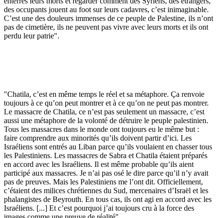
enterrés leurs morts et regarder comment des Syriens, des étrangers,
des occupants jouent au foot sur leurs cadavres, c’est inimaginable.
C’est une des douleurs immenses de ce peuple de Palestine, ils n’ont
pas de cimetière, ils ne peuvent pas vivre avec leurs morts et ils ont
perdu leur patrie".
"Chatila, c’est en même temps le réel et sa métaphore. Ça renvoie
toujours à ce qu’on peut montrer et à ce qu’on ne peut pas montrer.
Le massacre de Chatila, ce n’est pas seulement un massacre, c’est
aussi une métaphore de la volonté de détruire le peuple palestinien.
Tous les massacres dans le monde ont toujours eu le même but :
faire comprendre aux minorités qu’ils doivent partir d’ici. Les
Israéliens sont entrés au Liban parce qu’ils voulaient en chasser tous
les Palestiniens. Les massacres de Sabra et Chatila étaient préparés
en accord avec les Israéliens. Il est même probable qu’ils aient
participé aux massacres. Je n’ai pas osé le dire parce qu’il n’y avait
pas de preuves. Mais les Palestiniens me l’ont dit. Officiellement,
c’étaient des milices chrétiennes du Sud, mercenaires d’Israël et les
phalangistes de Beyrouth. En tous cas, ils ont agi en accord avec les
Israéliens. [...] Et c’est pourquoi j’ai toujours cru à la force des
images comme une preuve de réalité".