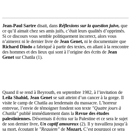
Jean-Paul Sartre
disait, dans
Réflexions sur la question juive,
que
ce qu’il aimait chez ses amis juifs, c’était leurs qualités d’opprimés.
Si ce discours vous semble politiquement incorrect, alors vous
n’aimerez ni le dernier livre de
Jean Genet,
ni le documentaire que
Richard Dindo
a fabriqué à partir des textes, en allant à la rencontre
des hommes et des lieux qui sont à l’origine des écrits de
Jean
Genet
sur Chatila (1).
Quand il se rend à Beyrouth, en septembre 1982, à l’invitation de
Leila Shahid,
Jean Genet
se sait atteint d’un cancer à la gorge. Il
visite le camp de Chatila au lendemain du massacre. L’horreur
entrevue, l’envie de témoigner fondent son texte
"Quatre jours à
Chatila"
publié immédiatement dans la
Revue des études
palestiniennes.
Désormais il écrira sur la Palestine et ce sera le sujet
de son dernier livre,
Un captif amoureux
(2). Il y travaillera jusqu’à
sa mort, écoutant le
"Requiem"
de
Mozart.
C’est pourquoi ce sera