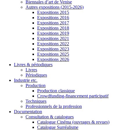
Biennales d’art de Venise
Autres expositions (2015-2026)
Expositions 2015
Expositions 2016
Expositions 2017
Expositions 2018
Expositions 2019
Expositions 2021
Expositions 2022
Expositions 2023
Expositions 2025
Expositions 2026
Livres & périodiques
Livres
Périodiques
Industrie etc.
Production
Production classique
Crowdfunding-financement participatif
Techniques
Professionnels de la profession
Documentation
Consultation & catalogues
Catalogue Cinéma (ouvrages & revues)
Catalogue Surréalisme