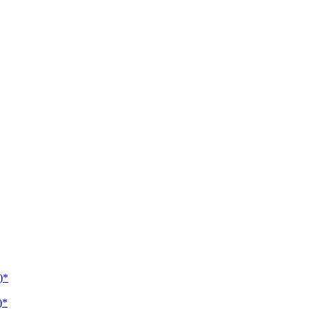
)*
)*