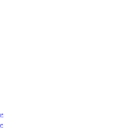
)*
)*