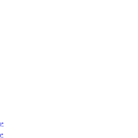
)*
)*